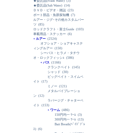
★委託品(Frash Water)
(3)
★委託品(Salt Water)
(14)
ＤＶＤ・ビデオ・雑誌
(23)
ボート部品・魚群探知機
(7)
ルアー・ジグ･その他カスタムパー
ツ
(85)
ロッドクラフト・富士Guide
(103)
車載用品・ステッカー
(6)
+ ルアー
(2524)
オフショア・ショアキャステ
ィングルアー
(150)
シーバス・ヒラメ・タチウ
オ・ロックフィッシｭ
(586)
+ バス
(1166)
クランクベイト
(145)
シャッド
(30)
ビッグベイト・スイムベ
イト
(17)
ミノー
(121)
メタルバイブレーショ
ン
(12)
ラバージグ・チャターベ
イト
(153)
+ ワーム
(486)
150円均一 ﾜｰﾑ
(3)
300円均一 ﾜｰﾑ
(13)
Bait Breath(ﾍﾞｲﾄﾞﾌﾞﾚ
ｽ)
(6)