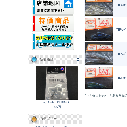
TIFA ﾎ
TIFA ﾎ
TIFA ﾎ
新着商品
TIFA ﾎ
1
-
6
番目を表示 (
6
ある商品の
Fuji Guide PLDBSG 5
605円
カテゴリー