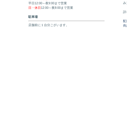
み
平日12:00～夜9:00まで営業
日・休日
12:00～夜8:00まで営業
詳
駐車場
配
店舗前に１台分ございます。
商