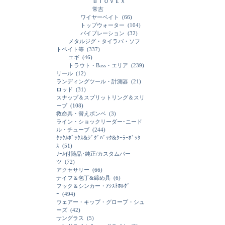
ＢＩＯＶＥＸ
常吉
ワイヤーベイト
(66)
トップウォーター
(104)
バイブレーション
(32)
メタルジグ・タイラバ・ソフ
トベイト等
(337)
エギ
(46)
トラウト・Bass・エリア
(239)
リール
(12)
ランディングツール・計測器
(21)
ロッド
(31)
スナップ＆スプリットリング＆スリ
ーブ
(108)
救命具・替えボンベ
(3)
ライン・ショックリーダー･ニード
ル・チューブ
(244)
ﾀｯｸﾙﾎﾞｯｸｽ&ｼﾞｸﾞﾊﾞｯｸ&ｸｰﾗｰﾎﾞｯｸ
ｽ
(51)
ﾘｰﾙ付随品･純正/カスタムパー
ツ
(72)
アクセサリー
(66)
ナイフ＆包丁&締め具
(6)
フック＆シンカー・ｱｼｽﾄﾎﾙﾀﾞ
ｰ
(494)
ウェアー・キップ・グローブ・シュ
ーズ
(42)
サングラス
(5)