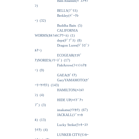
Bass Assassin(ﾊﾞｽｱｻｼ
ﾝ)
BELLS(ﾌﾞﾘｽ)
Berkley(ﾊﾞｰｸﾚ
ｰ)
(32)
Buddha Baits
(5)
CALIFORNIA
WORMS(ｶﾙﾌｫﾙﾆｱﾜｰﾑ)
(1)
deps(ﾃﾞﾌﾟｽ)
(8)
Dragon Lures(ﾄﾞﾗｺﾞﾝ
ﾙｱｰ)
ECOGEAR(ｴｺｷﾞ
ｱ)NORIES(ﾉﾘｰｽﾞ)
(17)
FishArrow(ﾌｨｯｼｭｱﾛ
ｰ)
(9)
GAEA(ｶﾞｲｱ)
GaryYAMAMOTO(ｹﾞ
ｰﾘｰﾔﾏﾓﾄ)
(143)
HAMILTON(ﾊﾐﾙﾄ
ﾝ)
(4)
HIDE UP(ﾊｲﾄﾞｱｯ
ﾌﾟ)
(3)
imakatsu(ｲﾏｶﾂ)
(67)
JACKALL(ｼﾞｬｯｶ
ﾙ)
(13)
Lucky Strike(ﾗｯｷｰｽﾄ
ﾗｲｸ)
(4)
LUNKER CITY(ﾗﾝｶｰ