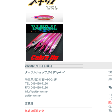
2026年8月 9日 日曜日
決
タックルショップガイド"guide"
銀
埼玉県川口市石神90-2-1F
TEL 048-430-7126
商
FAX 048-430-7136
info@guide-fwc.net
・
guide-fwc.net
・
関
営業日
佐
商
毎週火曜日定休