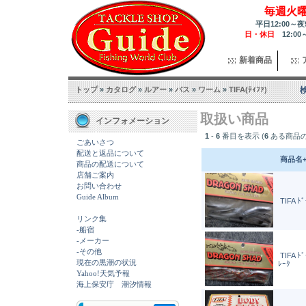
毎週火
平日12:00～夜
日・休日
12:00
新着商品
トップ
»
カタログ
»
ルアー
»
バス
»
ワーム
»
TIFA(ﾃｨﾌｧ)
取扱い商品
インフォメーション
1
-
6
番目を表示 (
6
ある商品の
ごあいさつ
配送と返品について
商品名
商品の配送について
店舗ご案内
お問い合わせ
Guide Album
TIFA ﾄ
リンク集
-船宿
-メーカー
-その他
TIFA ﾄ
現在の黒潮の状況
ﾚｰｸ
Yahoo!天気予報
海上保安庁 潮汐情報