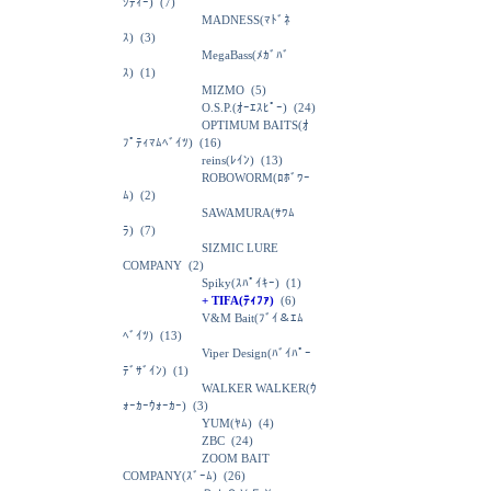
ｼﾃｨｰ)
(7)
MADNESS(ﾏﾄﾞﾈ
ｽ)
(3)
MegaBass(ﾒｶﾞﾊﾞ
ｽ)
(1)
MIZMO
(5)
O.S.P.(ｵｰｴｽﾋﾟｰ)
(24)
OPTIMUM BAITS(ｵ
ﾌﾟﾃｨﾏﾑﾍﾞｲﾂ)
(16)
reins(ﾚｲﾝ)
(13)
ROBOWORM(ﾛﾎﾞﾜｰ
ﾑ)
(2)
SAWAMURA(ｻﾜﾑ
ﾗ)
(7)
SIZMIC LURE
COMPANY
(2)
Spiky(ｽﾊﾟｲｷｰ)
(1)
+ TIFA(ﾃｨﾌｧ)
(6)
V&M Bait(ﾌﾞｲ＆ｴﾑ
ﾍﾞｲﾂ)
(13)
Viper Design(ﾊﾞｲﾊﾟｰ
ﾃﾞｻﾞｲﾝ)
(1)
WALKER WALKER(ｳ
ｫｰｶｰｳｫｰｶｰ)
(3)
YUM(ﾔﾑ)
(4)
ZBC
(24)
ZOOM BAIT
COMPANY(ｽﾞｰﾑ)
(26)