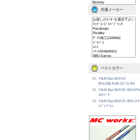
共通メーカー
ベストセラー
01.
V&M Bait BAYOU
BUG#BLK/BLUE CLAW
02.
V&M Bait BAYOU BUG#ｳｫ
ﾒﾛﾝｼｰﾄﾞ
03.
V&M Bait BAYOU BUG＃ｸ
ﾝﾊﾟﾝﾌﾟｷﾝ