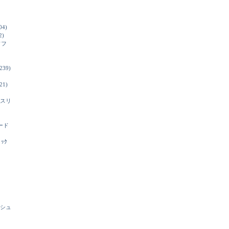
04)
2)
ソフ
239)
21)
スリ
ード
ﾞｯｸ
シュ