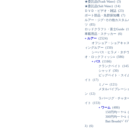
★委託品(Frash Water)
(3)
★委託品(Salt Water)
(14)
ＤＶＤ・ビデオ・雑誌
(23)
ボート部品・魚群探知機
(7)
ルアー・ジグ･その他カスタム
ツ
(85)
ロッドクラフト・富士Guide
(1
車載用品・ステッカー
(6)
+ ルアー
(2524)
オフショア・ショアキャ
ィングルアー
(150)
シーバス・ヒラメ・タチ
オ・ロックフィッシｭ
(586)
+ バス
(1166)
クランクベイト
(145
シャッド
(30)
ビッグベイト・スイ
イト
(17)
ミノー
(121)
メタルバイブレーシ
ン
(12)
ラバージグ・チャタ
イト
(153)
+ ワーム
(486)
150円均一 ﾜｰﾑ
(
300円均一 ﾜｰﾑ
(
Bait Breath(ﾍﾞｲ
ｽ)
(6)