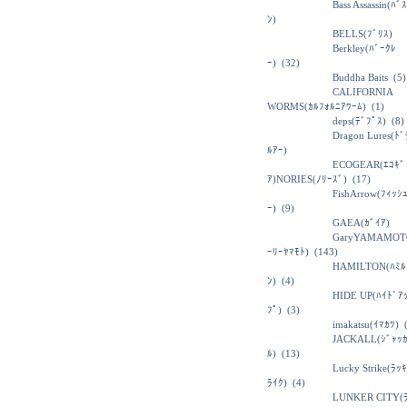
Bass Assassin(ﾊﾞ
ﾝ)
BELLS(ﾌﾞﾘｽ)
Berkley(ﾊﾞｰｸﾚ
ｰ)
(32)
Buddha Baits
(5)
CALIFORNIA
WORMS(ｶﾙﾌｫﾙﾆｱﾜｰﾑ)
(1)
deps(ﾃﾞﾌﾟｽ)
(8)
Dragon Lures(ﾄ
ﾙｱｰ)
ECOGEAR(ｴｺｷﾞ
ｱ)NORIES(ﾉﾘｰｽﾞ)
(17)
FishArrow(ﾌｨｯｼ
ｰ)
(9)
GAEA(ｶﾞｲｱ)
GaryYAMAMOT
ｰﾘｰﾔﾏﾓﾄ)
(143)
HAMILTON(ﾊﾐﾙ
ﾝ)
(4)
HIDE UP(ﾊｲﾄﾞｱ
ﾌﾟ)
(3)
imakatsu(ｲﾏｶﾂ)
(
JACKALL(ｼﾞｬｯ
ﾙ)
(13)
Lucky Strike(ﾗｯ
ﾗｲｸ)
(4)
LUNKER CITY(