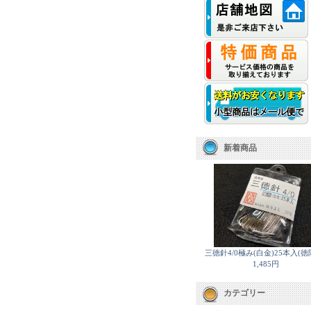
新着商品
三徳針4/0極み(白金)25本入(徳
1,485円
カテゴリー