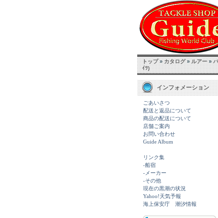
トップ
»
カタログ
»
ルアー
»
ｲﾂ)
インフォメーション
ごあいさつ
配送と返品について
商品の配送について
店舗ご案内
お問い合わせ
Guide Album
リンク集
-船宿
-メーカー
-その他
現在の黒潮の状況
Yahoo!天気予報
海上保安庁 潮汐情報