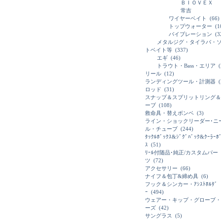
ＢＩＯＶＥＸ
常吉
ワイヤーベイト
(66)
トップウォーター
(1
バイブレーション
(3
メタルジグ・タイラバ・
トベイト等
(337)
エギ
(46)
トラウト・Bass・エリア
(
リール
(12)
ランディングツール・計測器
(
ロッド
(31)
スナップ＆スプリットリング＆
ーブ
(108)
救命具・替えボンベ
(3)
ライン・ショックリーダー･ニ
ル・チューブ
(244)
ﾀｯｸﾙﾎﾞｯｸｽ&ｼﾞｸﾞﾊﾞｯｸ&ｸｰﾗｰﾎ
ｽ
(51)
ﾘｰﾙ付随品･純正/カスタムパー
ツ
(72)
アクセサリー
(66)
ナイフ＆包丁&締め具
(6)
フック＆シンカー・ｱｼｽﾄﾎﾙﾀﾞ
ｰ
(494)
ウェアー・キップ・グローブ・
ーズ
(42)
サングラス
(5)