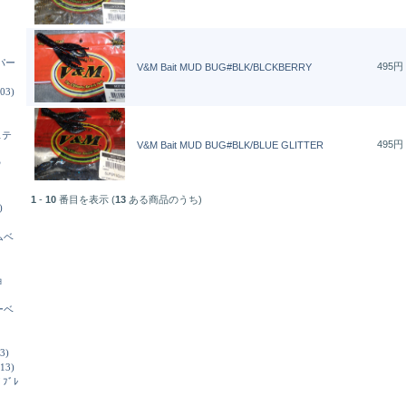
パー
495円
V&M Bait MUD BUG#BLK/BLCKBERRY
03)
ステ
495円
V&M Bait MUD BUG#BLK/BLUE GLITTER
ウ
1
-
10
番目を表示 (
13
ある商品のうち)
)
ムベ
ョ
ーベ
3)
13)
ﾄﾞﾌﾞﾚ