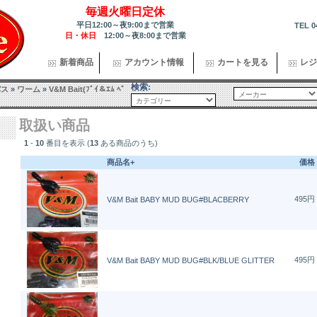
毎週火曜日定休
平日12:00～夜9:00まで営業
TEL 0
日・休日
12:00～夜8:00まで営業
新着商品
アカウント情報
カートを見る
レジ
検索:
バス
»
ワーム
»
V&M Bait(ﾌﾞｲ＆ｴﾑ ﾍﾞ
取扱い商品
1
-
10
番目を表示 (
13
ある商品のうち)
商品名+
価格
495円
V&M Bait BABY MUD BUG#BLACBERRY
495円
V&M Bait BABY MUD BUG#BLK/BLUE GLITTER