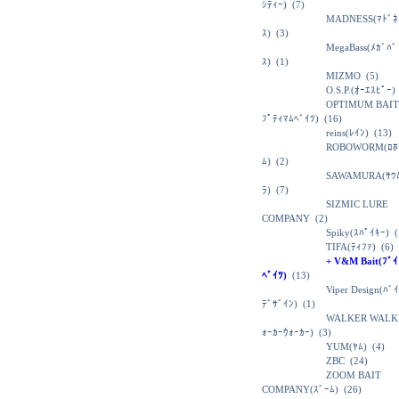
ｼﾃｨｰ)
(7)
MADNESS(ﾏﾄﾞﾈ
ｽ)
(3)
MegaBass(ﾒｶﾞﾊﾞ
ｽ)
(1)
MIZMO
(5)
O.S.P.(ｵｰｴｽﾋﾟｰ)
OPTIMUM BAIT
ﾌﾟﾃｨﾏﾑﾍﾞｲﾂ)
(16)
reins(ﾚｲﾝ)
(13)
ROBOWORM(ﾛﾎ
ﾑ)
(2)
SAWAMURA(ｻﾜ
ﾗ)
(7)
SIZMIC LURE
COMPANY
(2)
Spiky(ｽﾊﾟｲｷｰ)
(
TIFA(ﾃｨﾌｧ)
(6)
+ V&M Bait(ﾌﾞ
ﾍﾞｲﾂ)
(13)
Viper Design(ﾊﾞ
ﾃﾞｻﾞｲﾝ)
(1)
WALKER WALK
ｫｰｶｰｳｫｰｶｰ)
(3)
YUM(ﾔﾑ)
(4)
ZBC
(24)
ZOOM BAIT
COMPANY(ｽﾞｰﾑ)
(26)