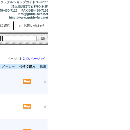
タックルショップガイド”Guide”
埼玉県川口市石神90-2-1F
48-430-7126 FAX 048-430-7136
info@guide-fwc.net
http://www.guide-fwc.net
に進む
お問い合わせ
ページ:
1
2
[次ページ >>]
メーカー
今すぐ購入
数量
5
5