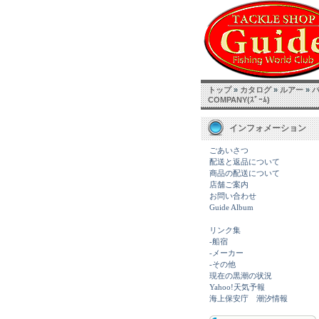
トップ
»
カタログ
»
ルアー
»
COMPANY(ｽﾞｰﾑ)
インフォメーション
ごあいさつ
配送と返品について
商品の配送について
店舗ご案内
お問い合わせ
Guide Album
リンク集
-船宿
-メーカー
-その他
現在の黒潮の状況
Yahoo!天気予報
海上保安庁 潮汐情報