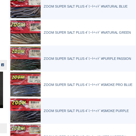
ZOOM SUPER SALT PLUS 4`ﾐｰﾄﾍｯﾄﾞ#NATURAL BLUE
ZOOM SUPER SALT PLUS 4`ﾐｰﾄﾍｯﾄﾞ#NATURAL GREEN
ZOOM SUPER SALT PLUS 4`ﾐｰﾄﾍｯﾄﾞ#PURPLE PASSION
ZOOM SUPER SALT PLUS 4`ﾐｰﾄﾍｯﾄﾞ#SMOKE PRO BLUE
ZOOM SUPER SALT PLUS 4`ﾐｰﾄﾍｯﾄﾞ#SMOKE PURPLE