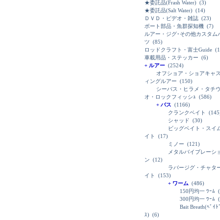
★委託品(Frash Water)
(3)
★委託品(Salt Water)
(14)
ＤＶＤ・ビデオ・雑誌
(23)
ボート部品・魚群探知機
(7)
ルアー・ジグ･その他カスタム
ツ
(85)
ロッドクラフト・富士Guide
(1
車載用品・ステッカー
(6)
+ ルアー
(2524)
オフショア・ショアキャ
ィングルアー
(150)
シーバス・ヒラメ・タチ
オ・ロックフィッシｭ
(586)
+ バス
(1166)
クランクベイト
(145
シャッド
(30)
ビッグベイト・スイ
イト
(17)
ミノー
(121)
メタルバイブレーシ
ン
(12)
ラバージグ・チャタ
イト
(153)
+ ワーム
(486)
150円均一 ﾜｰﾑ
(
300円均一 ﾜｰﾑ
(
Bait Breath(ﾍﾞｲ
ｽ)
(6)