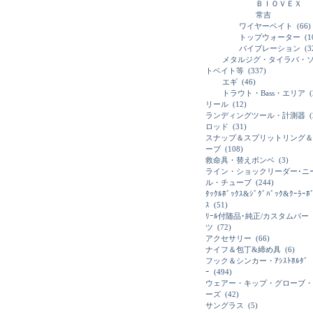
ＢＩＯＶＥＸ
常吉
ワイヤーベイト
(66)
トップウォーター
(1
バイブレーション
(3
メタルジグ・タイラバ・
トベイト等
(337)
エギ
(46)
トラウト・Bass・エリア
(
リール
(12)
ランディングツール・計測器
(
ロッド
(31)
スナップ＆スプリットリング＆
ーブ
(108)
救命具・替えボンベ
(3)
ライン・ショックリーダー･ニ
ル・チューブ
(244)
ﾀｯｸﾙﾎﾞｯｸｽ&ｼﾞｸﾞﾊﾞｯｸ&ｸｰﾗｰﾎ
ｽ
(51)
ﾘｰﾙ付随品･純正/カスタムパー
ツ
(72)
アクセサリー
(66)
ナイフ＆包丁&締め具
(6)
フック＆シンカー・ｱｼｽﾄﾎﾙﾀﾞ
ｰ
(494)
ウェアー・キップ・グローブ・
ーズ
(42)
サングラス
(5)