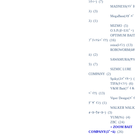
ｼﾃｨｰ)
(7)
MADNESS(ﾏﾄﾞﾈ
ｽ)
(3)
MegaBass(ﾒｶﾞﾊﾞ
ｽ)
(1)
MIZMO
(5)
O.S.P.(ｵｰｴｽﾋﾟｰ)
OPTIMUM BAIT
ﾌﾟﾃｨﾏﾑﾍﾞｲﾂ)
(16)
reins(ﾚｲﾝ)
(13)
ROBOWORM(ﾛﾎ
ﾑ)
(2)
SAWAMURA(ｻﾜ
ﾗ)
(7)
SIZMIC LURE
COMPANY
(2)
Spiky(ｽﾊﾟｲｷｰ)
(
TIFA(ﾃｨﾌｧ)
(6)
V&M Bait(ﾌﾞｲ＆
ﾍﾞｲﾂ)
(13)
Viper Design(ﾊﾞ
ﾃﾞｻﾞｲﾝ)
(1)
WALKER WALK
ｫｰｶｰｳｫｰｶｰ)
(3)
YUM(ﾔﾑ)
(4)
ZBC
(24)
+ ZOOM BAIT
COMPANY(ｽﾞｰﾑ)
(26)