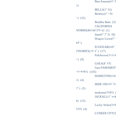
Bass Assassin(ﾊﾞ
ﾝ)
BELLS(ﾌﾞﾘｽ)
Berkley(ﾊﾞｰｸﾚ
ｰ)
(32)
Buddha Baits
(5)
CALIFORNIA
WORMS(ｶﾙﾌｫﾙﾆｱﾜｰﾑ)
(1)
deps(ﾃﾞﾌﾟｽ)
(8)
Dragon Lures(ﾄ
ﾙｱｰ)
ECOGEAR(ｴｺｷﾞ
ｱ)NORIES(ﾉﾘｰｽﾞ)
(17)
FishArrow(ﾌｨｯｼ
ｰ)
(9)
GAEA(ｶﾞｲｱ)
GaryYAMAMOT
ｰﾘｰﾔﾏﾓﾄ)
(143)
HAMILTON(ﾊﾐﾙ
ﾝ)
(4)
HIDE UP(ﾊｲﾄﾞｱ
ﾌﾟ)
(3)
imakatsu(ｲﾏｶﾂ)
(
JACKALL(ｼﾞｬｯ
ﾙ)
(13)
Lucky Strike(ﾗｯ
ﾗｲｸ)
(4)
LUNKER CITY(