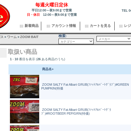
毎週火曜日定休
平日12:00～夜9:00まで営業
TEL 0
日・休日
12:00～夜8:00まで営業
新着商品
アカウント情報
カートを見る
レジ
検索:
バス
»
ワーム
»
ZOOM BAIT
取扱い商品
1
-
10
番目を表示 (
26
ある商品のうち)
商品名+
ZOOM SALTY Fat Albart GRUB(ﾌｧｯﾄｱﾙﾊﾞｰﾄｸﾞﾗﾌﾞ)#GREEN
PUMPKIN(特価
ZOOM SALTY Fat Albart GRUB(ﾌｧｯﾄｱﾙﾊﾞｰﾄｸﾞﾗ
ﾌﾞ)#ROOTBEER PEP/GRN(特価)