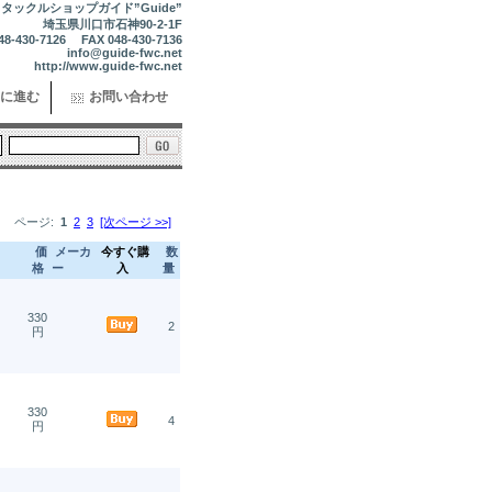
タックルショップガイド”Guide”
埼玉県川口市石神90-2-1F
48-430-7126 FAX 048-430-7136
info@guide-fwc.net
http://www.guide-fwc.net
に進む
お問い合わせ
ページ:
1
2
3
[次ページ >>]
価
メーカ
今すぐ購
数
格
ー
入
量
330
2
円
330
4
円