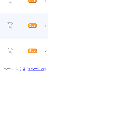
1
円
770
1
円
715
2
円
ページ:
1
2
3
[次ページ >>]