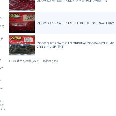
ZOOM SUPER SALT PLUS 4`ﾐｰﾄﾍｯﾄﾞ#STRAWBERRY
パー
ZOOM SUPER SALT PLUS FISH DOCTOR#STRAWBERRY
03)
ステ
ZOOM SUPER SALT PLUS ORIGINAL ZOOM# GRN PUMP
GRN レインSP (特価)
ウ
)
1
-
10
番目を表示 (
26
ある商品のうち)
ムベ
ョ
ーベ
3)
13)
ﾄﾞﾌﾞﾚ