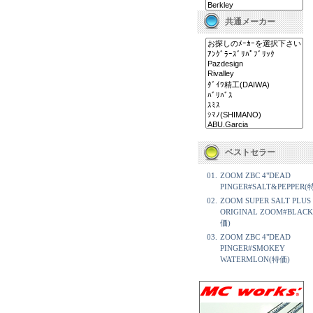
共通メーカー
ベストセラー
01.
ZOOM ZBC 4"DEAD
PINGER#SALT&PEPPER(
02.
ZOOM SUPER SALT PLUS
ORIGINAL ZOOM#BLAC
価)
03.
ZOOM ZBC 4"DEAD
PINGER#SMOKEY
WATERMLON(特価)