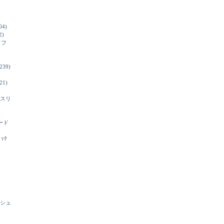
04)
2)
ソフ
239)
21)
スリ
ード
ﾞｯｸ
シュ