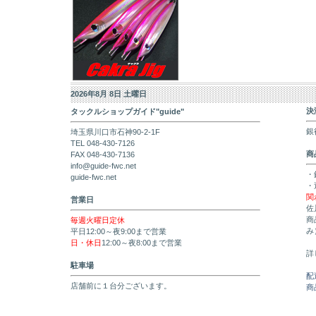
2026年8月 8日 土曜日
決
タックルショップガイド"guide"
銀
埼玉県川口市石神90-2-1F
TEL 048-430-7126
商
FAX 048-430-7136
info@guide-fwc.net
・
guide-fwc.net
・
関
営業日
佐
商
毎週火曜日定休
み
平日12:00～夜9:00まで営業
日・休日
12:00～夜8:00まで営業
詳
駐車場
配
店舗前に１台分ございます。
商