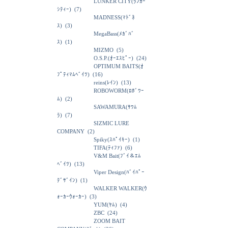
LUNKER CITY(ﾗﾝｶｰ
ｼﾃｨｰ)
(7)
MADNESS(ﾏﾄﾞﾈ
ｽ)
(3)
MegaBass(ﾒｶﾞﾊﾞ
ｽ)
(1)
MIZMO
(5)
O.S.P.(ｵｰｴｽﾋﾟｰ)
(24)
OPTIMUM BAITS(ｵ
ﾌﾟﾃｨﾏﾑﾍﾞｲﾂ)
(16)
reins(ﾚｲﾝ)
(13)
ROBOWORM(ﾛﾎﾞﾜｰ
ﾑ)
(2)
SAWAMURA(ｻﾜﾑ
ﾗ)
(7)
SIZMIC LURE
COMPANY
(2)
Spiky(ｽﾊﾟｲｷｰ)
(1)
TIFA(ﾃｨﾌｧ)
(6)
V&M Bait(ﾌﾞｲ＆ｴﾑ
ﾍﾞｲﾂ)
(13)
Viper Design(ﾊﾞｲﾊﾟｰ
ﾃﾞｻﾞｲﾝ)
(1)
WALKER WALKER(ｳ
ｫｰｶｰｳｫｰｶｰ)
(3)
YUM(ﾔﾑ)
(4)
ZBC
(24)
ZOOM BAIT