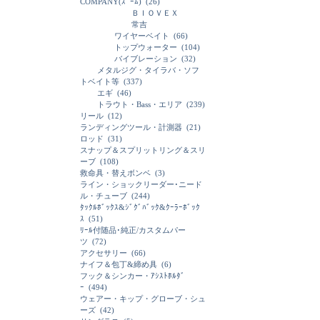
COMPANY(ｽﾞｰﾑ)
(26)
ＢＩＯＶＥＸ
常吉
ワイヤーベイト
(66)
トップウォーター
(104)
バイブレーション
(32)
メタルジグ・タイラバ・ソフ
トベイト等
(337)
エギ
(46)
トラウト・Bass・エリア
(239)
リール
(12)
ランディングツール・計測器
(21)
ロッド
(31)
スナップ＆スプリットリング＆スリ
ーブ
(108)
救命具・替えボンベ
(3)
ライン・ショックリーダー･ニード
ル・チューブ
(244)
ﾀｯｸﾙﾎﾞｯｸｽ&ｼﾞｸﾞﾊﾞｯｸ&ｸｰﾗｰﾎﾞｯｸ
ｽ
(51)
ﾘｰﾙ付随品･純正/カスタムパー
ツ
(72)
アクセサリー
(66)
ナイフ＆包丁&締め具
(6)
フック＆シンカー・ｱｼｽﾄﾎﾙﾀﾞ
ｰ
(494)
ウェアー・キップ・グローブ・シュ
ーズ
(42)