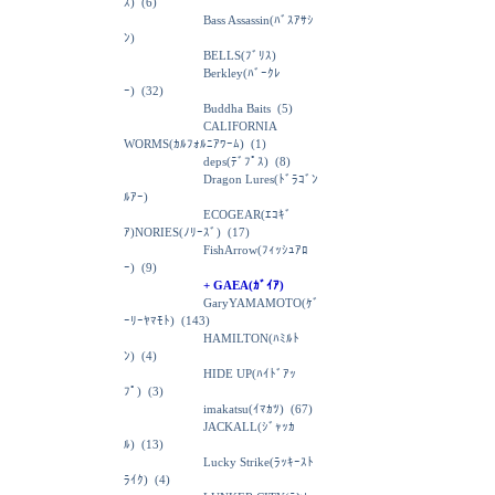
ｽ)
(6)
Bass Assassin(ﾊﾞｽｱｻｼ
ﾝ)
BELLS(ﾌﾞﾘｽ)
Berkley(ﾊﾞｰｸﾚ
ｰ)
(32)
Buddha Baits
(5)
CALIFORNIA
WORMS(ｶﾙﾌｫﾙﾆｱﾜｰﾑ)
(1)
deps(ﾃﾞﾌﾟｽ)
(8)
Dragon Lures(ﾄﾞﾗｺﾞﾝ
ﾙｱｰ)
ECOGEAR(ｴｺｷﾞ
ｱ)NORIES(ﾉﾘｰｽﾞ)
(17)
FishArrow(ﾌｨｯｼｭｱﾛ
ｰ)
(9)
+ GAEA(ｶﾞｲｱ)
GaryYAMAMOTO(ｹﾞ
ｰﾘｰﾔﾏﾓﾄ)
(143)
HAMILTON(ﾊﾐﾙﾄ
ﾝ)
(4)
HIDE UP(ﾊｲﾄﾞｱｯ
ﾌﾟ)
(3)
imakatsu(ｲﾏｶﾂ)
(67)
JACKALL(ｼﾞｬｯｶ
ﾙ)
(13)
Lucky Strike(ﾗｯｷｰｽﾄ
ﾗｲｸ)
(4)