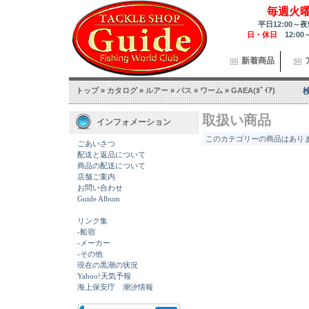
毎週火
平日12:00～夜
日・休日
12:00
新着商品
トップ
»
カタログ
»
ルアー
»
バス
»
ワーム
»
GAEA(ｶﾞｲｱ)
取扱い商品
インフォメーション
このカテゴリーの商品はありませ
ごあいさつ
配送と返品について
商品の配送について
店舗ご案内
お問い合わせ
Guide Album
リンク集
-船宿
-メーカー
-その他
現在の黒潮の状況
Yahoo!天気予報
海上保安庁 潮汐情報