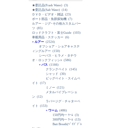
★委託品(Frash Water)
(3)
★委託品(Salt Water)
(14)
ＤＶＤ・ビデオ・雑誌
(23)
ボート部品・魚群探知機
(7)
ルアー・ジグ･その他カスタムパー
ツ
(85)
ロッドクラフト・富士Guide
(103)
車載用品・ステッカー
(6)
+ ルアー
(2524)
オフショア・ショアキャステ
ィングルアー
(150)
シーバス・ヒラメ・タチウ
オ・ロックフィッシｭ
(586)
+ バス
(1166)
クランクベイト
(145)
シャッド
(30)
ビッグベイト・スイムベ
イト
(17)
ミノー
(121)
メタルバイブレーショ
ン
(12)
ラバージグ・チャターベ
イト
(153)
+ ワーム
(486)
150円均一 ﾜｰﾑ
(3)
300円均一 ﾜｰﾑ
(13)
Bait Breath(ﾍﾞｲﾄﾞﾌﾞﾚ