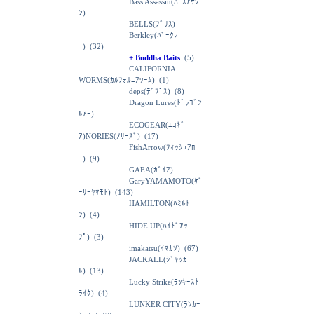
Bass Assassin(ﾊﾞｽｱｻｼ
ﾝ)
BELLS(ﾌﾞﾘｽ)
Berkley(ﾊﾞｰｸﾚ
ｰ)
(32)
+ Buddha Baits
(5)
CALIFORNIA
WORMS(ｶﾙﾌｫﾙﾆｱﾜｰﾑ)
(1)
deps(ﾃﾞﾌﾟｽ)
(8)
Dragon Lures(ﾄﾞﾗｺﾞﾝ
ﾙｱｰ)
ECOGEAR(ｴｺｷﾞ
ｱ)NORIES(ﾉﾘｰｽﾞ)
(17)
FishArrow(ﾌｨｯｼｭｱﾛ
ｰ)
(9)
GAEA(ｶﾞｲｱ)
GaryYAMAMOTO(ｹﾞ
ｰﾘｰﾔﾏﾓﾄ)
(143)
HAMILTON(ﾊﾐﾙﾄ
ﾝ)
(4)
HIDE UP(ﾊｲﾄﾞｱｯ
ﾌﾟ)
(3)
imakatsu(ｲﾏｶﾂ)
(67)
JACKALL(ｼﾞｬｯｶ
ﾙ)
(13)
Lucky Strike(ﾗｯｷｰｽﾄ
ﾗｲｸ)
(4)
LUNKER CITY(ﾗﾝｶｰ