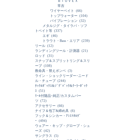
ＢＩＯＶＥＸ
常吉
ワイヤーベイト
(66)
トップウォーター
(104)
バイブレーション
(32)
メタルジグ・タイラバ・ソフ
トベイト等
(337)
エギ
(46)
トラウト・Bass・エリア
(239)
リール
(12)
ランディングツール・計測器
(21)
ロッド
(31)
スナップ＆スプリットリング＆スリ
ーブ
(108)
救命具・替えボンベ
(3)
ライン・ショックリーダー･ニード
ル・チューブ
(244)
ﾀｯｸﾙﾎﾞｯｸｽ&ｼﾞｸﾞﾊﾞｯｸ&ｸｰﾗｰﾎﾞｯｸ
ｽ
(51)
ﾘｰﾙ付随品･純正/カスタムパー
ツ
(72)
アクセサリー
(66)
ナイフ＆包丁&締め具
(6)
フック＆シンカー・ｱｼｽﾄﾎﾙﾀﾞ
ｰ
(494)
ウェアー・キップ・グローブ・シュ
ーズ
(42)
サングラス
(5)