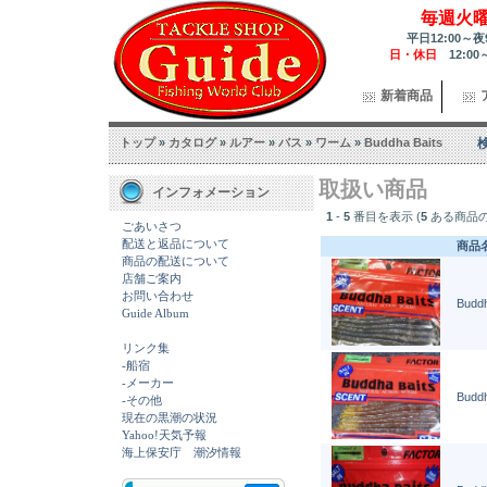
毎週火
平日12:00～夜
日・休日
12:00
新着商品
トップ
»
カタログ
»
ルアー
»
バス
»
ワーム
»
Buddha Baits
取扱い商品
インフォメーション
1
-
5
番目を表示 (
5
ある商品の
ごあいさつ
配送と返品について
商品
商品の配送について
店舗ご案内
お問い合わせ
Buddh
Guide Album
リンク集
-船宿
-メーカー
Buddh
-その他
現在の黒潮の状況
Yahoo!天気予報
海上保安庁 潮汐情報