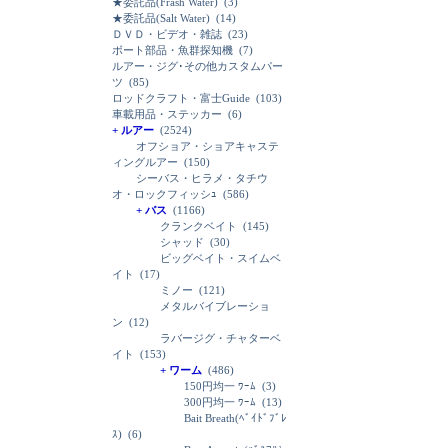
★委託品(Frash Water)
(3)
★委託品(Salt Water)
(14)
ＤＶＤ・ビデオ・雑誌
(23)
ボート部品・魚群探知機
(7)
ルアー・ジグ･その他カスタムパー
ツ
(85)
ロッドクラフト・富士Guide
(103)
車載用品・ステッカー
(6)
+ ルアー
(2524)
オフショア・ショアキャステ
ィングルアー
(150)
シーバス・ヒラメ・タチウ
オ・ロックフィッシｭ
(586)
+ バス
(1166)
クランクベイト
(145)
シャッド
(30)
ビッグベイト・スイムベ
イト
(17)
ミノー
(121)
メタルバイブレーショ
ン
(12)
ラバージグ・チャターベ
イト
(153)
+ ワーム
(486)
150円均一 ﾜｰﾑ
(3)
300円均一 ﾜｰﾑ
(13)
Bait Breath(ﾍﾞｲﾄﾞﾌﾞﾚ
ｽ)
(6)