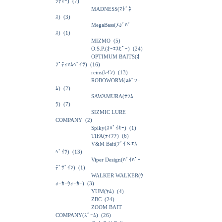
ｼﾃｨｰ)
(7)
MADNESS(ﾏﾄﾞﾈ
ｽ)
(3)
MegaBass(ﾒｶﾞﾊﾞ
ｽ)
(1)
MIZMO
(5)
O.S.P.(ｵｰｴｽﾋﾟｰ)
(24)
OPTIMUM BAITS(ｵ
ﾌﾟﾃｨﾏﾑﾍﾞｲﾂ)
(16)
reins(ﾚｲﾝ)
(13)
ROBOWORM(ﾛﾎﾞﾜｰ
ﾑ)
(2)
SAWAMURA(ｻﾜﾑ
ﾗ)
(7)
SIZMIC LURE
COMPANY
(2)
Spiky(ｽﾊﾟｲｷｰ)
(1)
TIFA(ﾃｨﾌｧ)
(6)
V&M Bait(ﾌﾞｲ＆ｴﾑ
ﾍﾞｲﾂ)
(13)
Viper Design(ﾊﾞｲﾊﾟｰ
ﾃﾞｻﾞｲﾝ)
(1)
WALKER WALKER(ｳ
ｫｰｶｰｳｫｰｶｰ)
(3)
YUM(ﾔﾑ)
(4)
ZBC
(24)
ZOOM BAIT
COMPANY(ｽﾞｰﾑ)
(26)