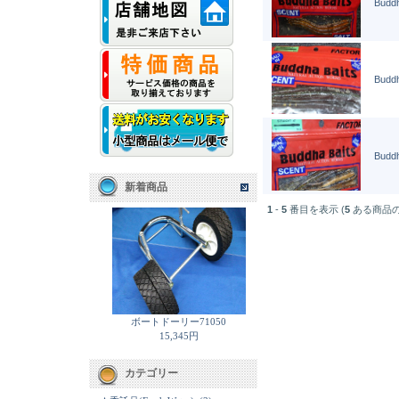
Buddh
Buddh
Buddh
新着商品
1
-
5
番目を表示 (
5
ある商品の
ボートドーリー71050
15,345円
カテゴリー