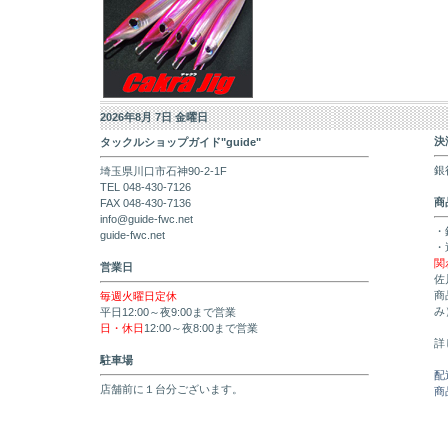
2026年8月 7日 金曜日
決
タックルショップガイド"guide"
銀
埼玉県川口市石神90-2-1F
TEL 048-430-7126
商
FAX 048-430-7136
info@guide-fwc.net
・
guide-fwc.net
・
関
営業日
佐
商
毎週火曜日定休
み
平日12:00～夜9:00まで営業
日・休日
12:00～夜8:00まで営業
詳
駐車場
配
店舗前に１台分ございます。
商