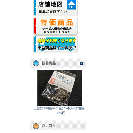
新着商品
三徳針3/0極み(白金)25本入(徳陽袋)
1,485円
カテゴリー