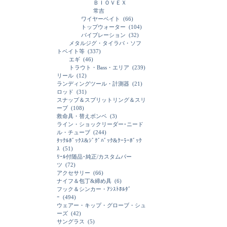
ＢＩＯＶＥＸ
常吉
ワイヤーベイト
(66)
トップウォーター
(104)
バイブレーション
(32)
メタルジグ・タイラバ・ソフ
トベイト等
(337)
エギ
(46)
トラウト・Bass・エリア
(239)
リール
(12)
ランディングツール・計測器
(21)
ロッド
(31)
スナップ＆スプリットリング＆スリ
ーブ
(108)
救命具・替えボンベ
(3)
ライン・ショックリーダー･ニード
ル・チューブ
(244)
ﾀｯｸﾙﾎﾞｯｸｽ&ｼﾞｸﾞﾊﾞｯｸ&ｸｰﾗｰﾎﾞｯｸ
ｽ
(51)
ﾘｰﾙ付随品･純正/カスタムパー
ツ
(72)
アクセサリー
(66)
ナイフ＆包丁&締め具
(6)
フック＆シンカー・ｱｼｽﾄﾎﾙﾀﾞ
ｰ
(494)
ウェアー・キップ・グローブ・シュ
ーズ
(42)
サングラス
(5)