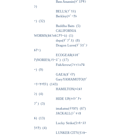
Bass Assassin(ﾊﾞｽｱｻｼ
ﾝ)
BELLS(ﾌﾞﾘｽ)
Berkley(ﾊﾞｰｸﾚ
ｰ)
(32)
Buddha Baits
(5)
CALIFORNIA
WORMS(ｶﾙﾌｫﾙﾆｱﾜｰﾑ)
(1)
deps(ﾃﾞﾌﾟｽ)
(8)
Dragon Lures(ﾄﾞﾗｺﾞﾝ
ﾙｱｰ)
ECOGEAR(ｴｺｷﾞ
ｱ)NORIES(ﾉﾘｰｽﾞ)
(17)
FishArrow(ﾌｨｯｼｭｱﾛ
ｰ)
(9)
GAEA(ｶﾞｲｱ)
GaryYAMAMOTO(ｹﾞ
ｰﾘｰﾔﾏﾓﾄ)
(143)
HAMILTON(ﾊﾐﾙﾄ
ﾝ)
(4)
HIDE UP(ﾊｲﾄﾞｱｯ
ﾌﾟ)
(3)
imakatsu(ｲﾏｶﾂ)
(67)
JACKALL(ｼﾞｬｯｶ
ﾙ)
(13)
Lucky Strike(ﾗｯｷｰｽﾄ
ﾗｲｸ)
(4)
LUNKER CITY(ﾗﾝｶｰ