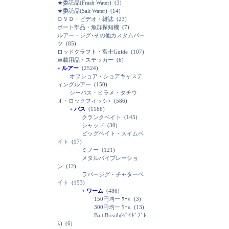
★委託品(Frash Water)
(3)
★委託品(Salt Water)
(14)
ＤＶＤ・ビデオ・雑誌
(23)
ボート部品・魚群探知機
(7)
ルアー・ジグ･その他カスタムパー
ツ
(85)
ロッドクラフト・富士Guide
(107)
車載用品・ステッカー
(6)
+ ルアー
(2524)
オフショア・ショアキャステ
ィングルアー
(150)
シーバス・ヒラメ・タチウ
オ・ロックフィッシｭ
(586)
+ バス
(1166)
クランクベイト
(145)
シャッド
(30)
ビッグベイト・スイムベ
イト
(17)
ミノー
(121)
メタルバイブレーショ
ン
(12)
ラバージグ・チャターベ
イト
(153)
+ ワーム
(486)
150円均一 ﾜｰﾑ
(3)
300円均一 ﾜｰﾑ
(13)
Bait Breath(ﾍﾞｲﾄﾞﾌﾞﾚ
ｽ)
(6)