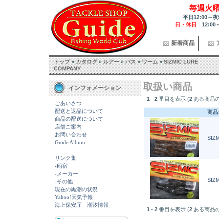
毎週火
平日12:00～夜
日・休日
12:00
新着商品
トップ
»
カタログ
»
ルアー
»
バス
»
ワーム
»
SIZMIC LURE
COMPANY
取扱い商品
インフォメーション
1
-
2
番目を表示 (
2
ある商品の
ごあいさつ
配送と返品について
商品
商品の配送について
店舗ご案内
お問い合わせ
SIZ
Guide Album
リンク集
-船宿
-メーカー
SIZ
-その他
現在の黒潮の状況
Yahoo!天気予報
海上保安庁 潮汐情報
1
-
2
番目を表示 (
2
ある商品の