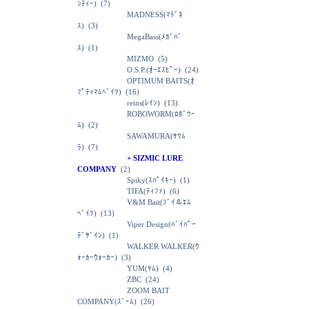
ｼﾃｨｰ)
(7)
MADNESS(ﾏﾄﾞﾈ
ｽ)
(3)
MegaBass(ﾒｶﾞﾊﾞ
ｽ)
(1)
MIZMO
(5)
O.S.P.(ｵｰｴｽﾋﾟｰ)
(24)
OPTIMUM BAITS(ｵ
ﾌﾟﾃｨﾏﾑﾍﾞｲﾂ)
(16)
reins(ﾚｲﾝ)
(13)
ROBOWORM(ﾛﾎﾞﾜｰ
ﾑ)
(2)
SAWAMURA(ｻﾜﾑ
ﾗ)
(7)
+ SIZMIC LURE
COMPANY
(2)
Spiky(ｽﾊﾟｲｷｰ)
(1)
TIFA(ﾃｨﾌｧ)
(6)
V&M Bait(ﾌﾞｲ＆ｴﾑ
ﾍﾞｲﾂ)
(13)
Viper Design(ﾊﾞｲﾊﾟｰ
ﾃﾞｻﾞｲﾝ)
(1)
WALKER WALKER(ｳ
ｫｰｶｰｳｫｰｶｰ)
(3)
YUM(ﾔﾑ)
(4)
ZBC
(24)
ZOOM BAIT
COMPANY(ｽﾞｰﾑ)
(26)