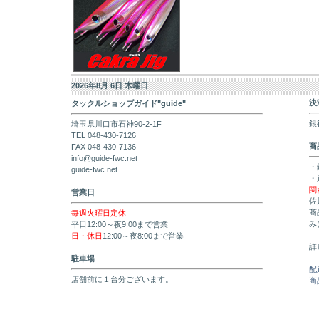
2026年8月 6日 木曜日
決
タックルショップガイド"guide"
銀
埼玉県川口市石神90-2-1F
TEL 048-430-7126
商
FAX 048-430-7136
info@guide-fwc.net
・
guide-fwc.net
・
関
営業日
佐
商
毎週火曜日定休
み
平日12:00～夜9:00まで営業
日・休日
12:00～夜8:00まで営業
詳
駐車場
配
店舗前に１台分ございます。
商