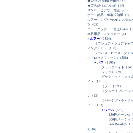
★委託品(Frash Water)
(3)
★委託品(Salt Water)
(14)
ＤＶＤ・ビデオ・雑誌
(23)
ボート部品・魚群探知機
(7)
ルアー・ジグ･その他カスタム
ツ
(85)
ロッドクラフト・富士Guide
(1
車載用品・ステッカー
(6)
+ ルアー
(2524)
オフショア・ショアキャ
ィングルアー
(150)
シーバス・ヒラメ・タチ
オ・ロックフィッシｭ
(586)
+ バス
(1166)
クランクベイト
(145
シャッド
(30)
ビッグベイト・スイ
イト
(17)
ミノー
(121)
メタルバイブレーシ
ン
(12)
ラバージグ・チャタ
イト
(153)
+ ワーム
(486)
150円均一 ﾜｰﾑ
(
300円均一 ﾜｰﾑ
(
Bait Breath(ﾍﾞｲ
ｽ)
(6)