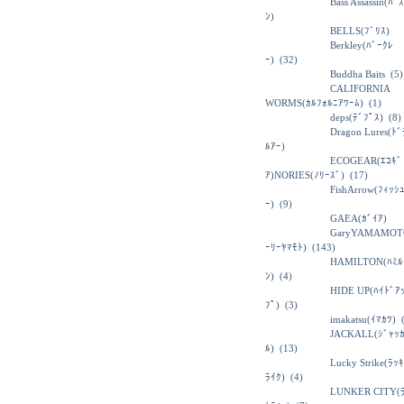
Bass Assassin(ﾊﾞ
ﾝ)
BELLS(ﾌﾞﾘｽ)
Berkley(ﾊﾞｰｸﾚ
ｰ)
(32)
Buddha Baits
(5)
CALIFORNIA
WORMS(ｶﾙﾌｫﾙﾆｱﾜｰﾑ)
(1)
deps(ﾃﾞﾌﾟｽ)
(8)
Dragon Lures(ﾄ
ﾙｱｰ)
ECOGEAR(ｴｺｷﾞ
ｱ)NORIES(ﾉﾘｰｽﾞ)
(17)
FishArrow(ﾌｨｯｼ
ｰ)
(9)
GAEA(ｶﾞｲｱ)
GaryYAMAMOT
ｰﾘｰﾔﾏﾓﾄ)
(143)
HAMILTON(ﾊﾐﾙ
ﾝ)
(4)
HIDE UP(ﾊｲﾄﾞｱ
ﾌﾟ)
(3)
imakatsu(ｲﾏｶﾂ)
(
JACKALL(ｼﾞｬｯ
ﾙ)
(13)
Lucky Strike(ﾗｯ
ﾗｲｸ)
(4)
LUNKER CITY(