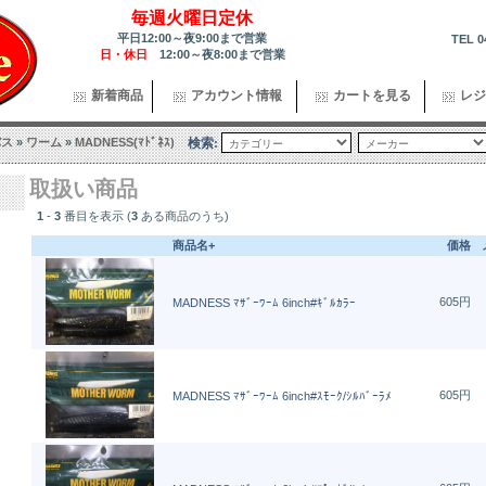
毎週火曜日定休
平日12:00～夜9:00まで営業
TEL 0
日・休日
12:00～夜8:00まで営業
新着商品
アカウント情報
カートを見る
レジ
バス
»
ワーム
»
MADNESS(ﾏﾄﾞﾈｽ)
検索:
取扱い商品
1
-
3
番目を表示 (
3
ある商品のうち)
商品名+
価格
605円
MADNESS ﾏｻﾞｰﾜｰﾑ 6inch#ｷﾞﾙｶﾗｰ
605円
MADNESS ﾏｻﾞｰﾜｰﾑ 6inch#ｽﾓｰｸ/ｼﾙﾊﾞｰﾗﾒ