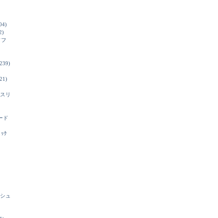
04)
2)
ソフ
239)
21)
スリ
ード
ﾞｯｸ
シュ