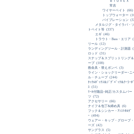
ＢＩＯＶＥＸ
常吉
ワイヤーベイト
(66)
トップウォーター
(1
バイブレーション
(3
メタルジグ・タイラバ・
トベイト等
(337)
エギ
(46)
トラウト・Bass・エリア
(
リール
(12)
ランディングツール・計測器
(
ロッド
(31)
スナップ＆スプリットリング＆
ーブ
(108)
救命具・替えボンベ
(3)
ライン・ショックリーダー･ニ
ル・チューブ
(244)
ﾀｯｸﾙﾎﾞｯｸｽ&ｼﾞｸﾞﾊﾞｯｸ&ｸｰﾗｰﾎ
ｽ
(51)
ﾘｰﾙ付随品･純正/カスタムパー
ツ
(72)
アクセサリー
(66)
ナイフ＆包丁&締め具
(6)
フック＆シンカー・ｱｼｽﾄﾎﾙﾀﾞ
ｰ
(494)
ウェアー・キップ・グローブ・
ーズ
(42)
サングラス
(5)