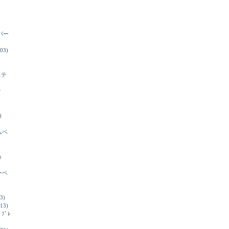
パー
03)
ステ
ウ
)
ムベ
ョ
ーベ
3)
13)
ﾄﾞﾌﾞﾚ