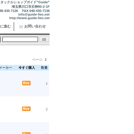
タックルショップガイド”Guide”
埼玉県川口市石神90-2-1F
48-430-7126 FAX 048-430-7136
info@guide-fwc.net
http://www.guide-fwc.net
に進む
お問い合わせ
ページ:
1
メーカー
今すぐ購入
数量
1
2