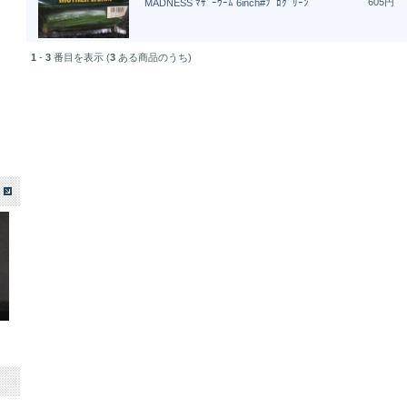
605円
MADNESS ﾏｻﾞｰﾜｰﾑ 6inch#ﾌﾟﾛｸﾞﾘｰﾝ
1
-
3
番目を表示 (
3
ある商品のうち)