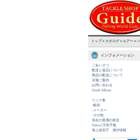
トップ
»
カタログ
»
ルアー
»
インフォメーション
ごあいさつ
配送と返品について
商品の配送について
店舗ご案内
お問い合わせ
Guide Album
リンク集
-船宿
-メーカー
-その他
現在の黒潮の状況
Yahoo!天気予報
海上保安庁 潮汐情報