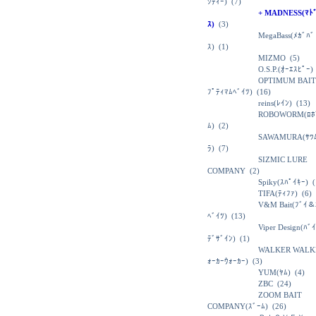
ｼﾃｨｰ)
(7)
+ MADNESS(ﾏﾄ
ｽ)
(3)
MegaBass(ﾒｶﾞﾊﾞ
ｽ)
(1)
MIZMO
(5)
O.S.P.(ｵｰｴｽﾋﾟｰ)
OPTIMUM BAIT
ﾌﾟﾃｨﾏﾑﾍﾞｲﾂ)
(16)
reins(ﾚｲﾝ)
(13)
ROBOWORM(ﾛﾎ
ﾑ)
(2)
SAWAMURA(ｻﾜ
ﾗ)
(7)
SIZMIC LURE
COMPANY
(2)
Spiky(ｽﾊﾟｲｷｰ)
(
TIFA(ﾃｨﾌｧ)
(6)
V&M Bait(ﾌﾞｲ＆
ﾍﾞｲﾂ)
(13)
Viper Design(ﾊﾞ
ﾃﾞｻﾞｲﾝ)
(1)
WALKER WALK
ｫｰｶｰｳｫｰｶｰ)
(3)
YUM(ﾔﾑ)
(4)
ZBC
(24)
ZOOM BAIT
COMPANY(ｽﾞｰﾑ)
(26)