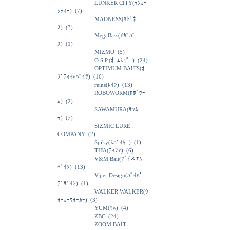
LUNKER CITY(ﾗﾝｶｰ
ｼﾃｨｰ)
(7)
MADNESS(ﾏﾄﾞﾈ
ｽ)
(3)
MegaBass(ﾒｶﾞﾊﾞ
ｽ)
(1)
MIZMO
(5)
O.S.P.(ｵｰｴｽﾋﾟｰ)
(24)
OPTIMUM BAITS(ｵ
ﾌﾟﾃｨﾏﾑﾍﾞｲﾂ)
(16)
reins(ﾚｲﾝ)
(13)
ROBOWORM(ﾛﾎﾞﾜｰ
ﾑ)
(2)
SAWAMURA(ｻﾜﾑ
ﾗ)
(7)
SIZMIC LURE
COMPANY
(2)
Spiky(ｽﾊﾟｲｷｰ)
(1)
TIFA(ﾃｨﾌｧ)
(6)
V&M Bait(ﾌﾞｲ＆ｴﾑ
ﾍﾞｲﾂ)
(13)
Viper Design(ﾊﾞｲﾊﾟｰ
ﾃﾞｻﾞｲﾝ)
(1)
WALKER WALKER(ｳ
ｫｰｶｰｳｫｰｶｰ)
(3)
YUM(ﾔﾑ)
(4)
ZBC
(24)
ZOOM BAIT