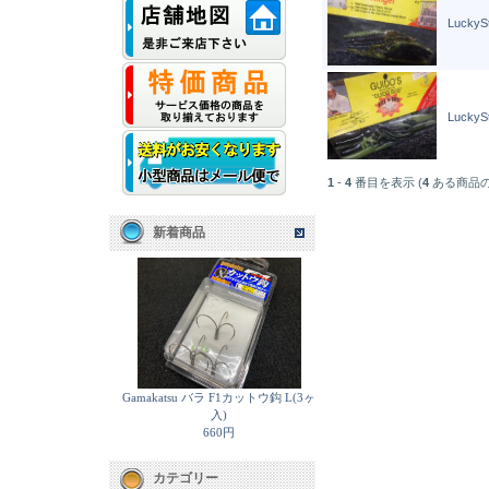
LuckyS
LuckyS
1
-
4
番目を表示 (
4
ある商品の
新着商品
Gamakatsu バラ F1カットウ鈎 L(3ヶ
入)
660円
カテゴリー