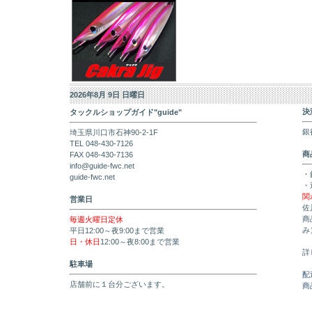
2026年8月 9日 日曜日
決
タックルショップガイド"guide"
銀
埼玉県川口市石神90-2-1F
TEL 048-430-7126
商
FAX 048-430-7136
info@guide-fwc.net
・
guide-fwc.net
・
関
営業日
佐
商
毎週火曜日定休
み
平日12:00～夜9:00まで営業
日・休日
12:00～夜8:00まで営業
詳
駐車場
配
店舗前に１台分ございます。
商