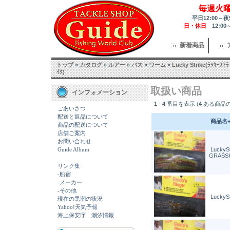
毎週火
平日12:00～夜
日・休日
12:00
新着商品
トップ
»
カタログ
»
ルアー
»
バス
»
ワーム
»
Lucky Strike(ﾗｯｷｰｽﾄﾗ
ｲｸ)
取扱い商品
インフォメーション
1
-
4
番目を表示 (
4
ある商品の
ごあいさつ
配送と返品について
商品名
商品の配送について
店舗ご案内
お問い合わせ
Guide Album
LuckyS
GRASS
リンク集
-船宿
-メーカー
-その他
LuckyS
現在の黒潮の状況
Yahoo!天気予報
海上保安庁 潮汐情報