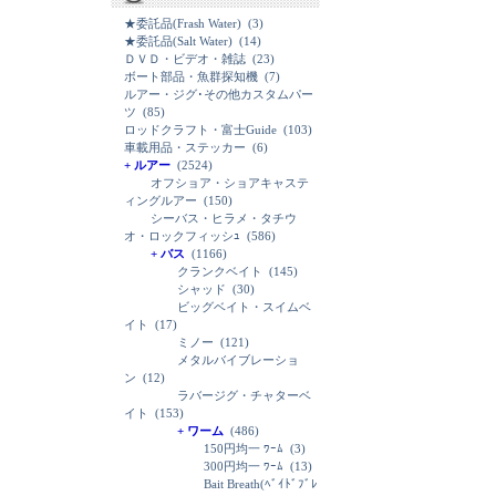
★委託品(Frash Water)
(3)
★委託品(Salt Water)
(14)
ＤＶＤ・ビデオ・雑誌
(23)
ボート部品・魚群探知機
(7)
ルアー・ジグ･その他カスタムパー
ツ
(85)
ロッドクラフト・富士Guide
(103)
車載用品・ステッカー
(6)
+ ルアー
(2524)
オフショア・ショアキャステ
ィングルアー
(150)
シーバス・ヒラメ・タチウ
オ・ロックフィッシｭ
(586)
+ バス
(1166)
クランクベイト
(145)
シャッド
(30)
ビッグベイト・スイムベ
イト
(17)
ミノー
(121)
メタルバイブレーショ
ン
(12)
ラバージグ・チャターベ
イト
(153)
+ ワーム
(486)
150円均一 ﾜｰﾑ
(3)
300円均一 ﾜｰﾑ
(13)
Bait Breath(ﾍﾞｲﾄﾞﾌﾞﾚ