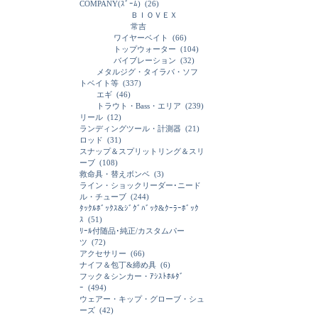
COMPANY(ｽﾞｰﾑ)
(26)
ＢＩＯＶＥＸ
常吉
ワイヤーベイト
(66)
トップウォーター
(104)
バイブレーション
(32)
メタルジグ・タイラバ・ソフ
トベイト等
(337)
エギ
(46)
トラウト・Bass・エリア
(239)
リール
(12)
ランディングツール・計測器
(21)
ロッド
(31)
スナップ＆スプリットリング＆スリ
ーブ
(108)
救命具・替えボンベ
(3)
ライン・ショックリーダー･ニード
ル・チューブ
(244)
ﾀｯｸﾙﾎﾞｯｸｽ&ｼﾞｸﾞﾊﾞｯｸ&ｸｰﾗｰﾎﾞｯｸ
ｽ
(51)
ﾘｰﾙ付随品･純正/カスタムパー
ツ
(72)
アクセサリー
(66)
ナイフ＆包丁&締め具
(6)
フック＆シンカー・ｱｼｽﾄﾎﾙﾀﾞ
ｰ
(494)
ウェアー・キップ・グローブ・シュ
ーズ
(42)