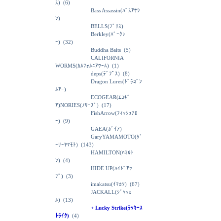
ｽ)
(6)
Bass Assassin(ﾊﾞｽｱｻｼ
ﾝ)
BELLS(ﾌﾞﾘｽ)
Berkley(ﾊﾞｰｸﾚ
ｰ)
(32)
Buddha Baits
(5)
CALIFORNIA
WORMS(ｶﾙﾌｫﾙﾆｱﾜｰﾑ)
(1)
deps(ﾃﾞﾌﾟｽ)
(8)
Dragon Lures(ﾄﾞﾗｺﾞﾝ
ﾙｱｰ)
ECOGEAR(ｴｺｷﾞ
ｱ)NORIES(ﾉﾘｰｽﾞ)
(17)
FishArrow(ﾌｨｯｼｭｱﾛ
ｰ)
(9)
GAEA(ｶﾞｲｱ)
GaryYAMAMOTO(ｹﾞ
ｰﾘｰﾔﾏﾓﾄ)
(143)
HAMILTON(ﾊﾐﾙﾄ
ﾝ)
(4)
HIDE UP(ﾊｲﾄﾞｱｯ
ﾌﾟ)
(3)
imakatsu(ｲﾏｶﾂ)
(67)
JACKALL(ｼﾞｬｯｶ
ﾙ)
(13)
+ Lucky Strike(ﾗｯｷｰｽ
ﾄﾗｲｸ)
(4)