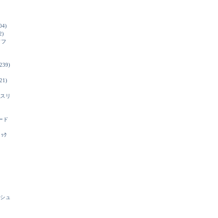
04)
2)
ソフ
239)
21)
スリ
ード
ﾞｯｸ
シュ