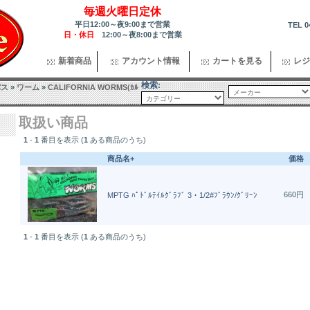
毎週火曜日定休
平日12:00～夜9:00まで営業
TEL 0
日・休日
12:00～夜8:00まで営業
新着商品
アカウント情報
カートを見る
レジ
検索:
バス
»
ワーム
»
CALIFORNIA WORMS(ｶﾙ
取扱い商品
1
-
1
番目を表示 (
1
ある商品のうち)
商品名+
価格
660円
MPTG ﾊﾟﾄﾞﾙﾃｲﾙｸﾞﾗﾌﾞ 3・1/2#ﾌﾞﾗｳﾝ/ｸﾞﾘｰﾝ
1
-
1
番目を表示 (
1
ある商品のうち)