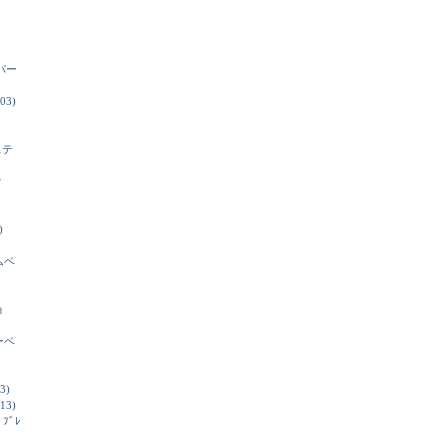
パー
03)
ステ
ウ
)
ムベ
ョ
ーベ
3)
13)
ﾄﾞﾌﾞﾚ