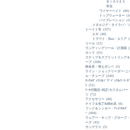
ＢＩＯＶＥＸ
常吉
ワイヤーベイト
(66)
トップウォーター
(1
バイブレーション
(3
メタルジグ・タイラバ・
トベイト等
(337)
エギ
(46)
トラウト・Bass・エリア
(
リール
(12)
ランディングツール・計測器
(
ロッド
(31)
スナップ＆スプリットリング＆
ーブ
(108)
救命具・替えボンベ
(3)
ライン・ショックリーダー･ニ
ル・チューブ
(244)
ﾀｯｸﾙﾎﾞｯｸｽ&ｼﾞｸﾞﾊﾞｯｸ&ｸｰﾗｰﾎ
ｽ
(51)
ﾘｰﾙ付随品･純正/カスタムパー
ツ
(72)
アクセサリー
(66)
ナイフ＆包丁&締め具
(6)
フック＆シンカー・ｱｼｽﾄﾎﾙﾀﾞ
ｰ
(494)
ウェアー・キップ・グローブ・
ーズ
(42)
サングラス
(5)