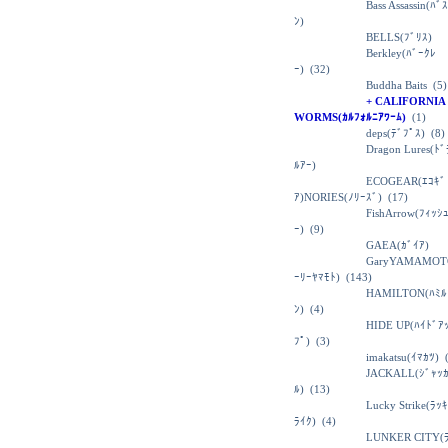
Bass Assassin(ﾊﾞ
ﾝ)
BELLS(ﾌﾞﾘｽ)
Berkley(ﾊﾞｰｸﾚ
ｰ)
(32)
Buddha Baits
(5)
+ CALIFORNIA
WORMS(ｶﾙﾌｫﾙﾆｱﾜｰﾑ)
(1)
deps(ﾃﾞﾌﾟｽ)
(8)
Dragon Lures(ﾄ
ﾙｱｰ)
ECOGEAR(ｴｺｷﾞ
ｱ)NORIES(ﾉﾘｰｽﾞ)
(17)
FishArrow(ﾌｨｯｼ
ｰ)
(9)
GAEA(ｶﾞｲｱ)
GaryYAMAMOT
ｰﾘｰﾔﾏﾓﾄ)
(143)
HAMILTON(ﾊﾐﾙ
ﾝ)
(4)
HIDE UP(ﾊｲﾄﾞｱ
ﾌﾟ)
(3)
imakatsu(ｲﾏｶﾂ)
(
JACKALL(ｼﾞｬｯ
ﾙ)
(13)
Lucky Strike(ﾗｯ
ﾗｲｸ)
(4)
LUNKER CITY(