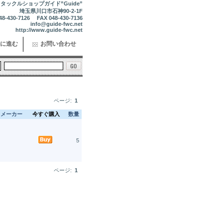
タックルショップガイド”Guide”
埼玉県川口市石神90-2-1F
48-430-7126 FAX 048-430-7136
info@guide-fwc.net
http://www.guide-fwc.net
に進む
お問い合わせ
ページ:
1
メーカー
今すぐ購入
数量
5
ページ:
1