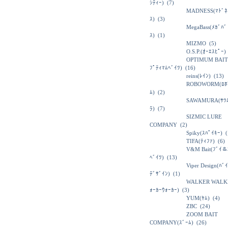
ｼﾃｨｰ)
(7)
MADNESS(ﾏﾄﾞﾈ
ｽ)
(3)
MegaBass(ﾒｶﾞﾊﾞ
ｽ)
(1)
MIZMO
(5)
O.S.P.(ｵｰｴｽﾋﾟｰ)
OPTIMUM BAIT
ﾌﾟﾃｨﾏﾑﾍﾞｲﾂ)
(16)
reins(ﾚｲﾝ)
(13)
ROBOWORM(ﾛﾎ
ﾑ)
(2)
SAWAMURA(ｻﾜ
ﾗ)
(7)
SIZMIC LURE
COMPANY
(2)
Spiky(ｽﾊﾟｲｷｰ)
(
TIFA(ﾃｨﾌｧ)
(6)
V&M Bait(ﾌﾞｲ＆
ﾍﾞｲﾂ)
(13)
Viper Design(ﾊﾞ
ﾃﾞｻﾞｲﾝ)
(1)
WALKER WALK
ｫｰｶｰｳｫｰｶｰ)
(3)
YUM(ﾔﾑ)
(4)
ZBC
(24)
ZOOM BAIT
COMPANY(ｽﾞｰﾑ)
(26)