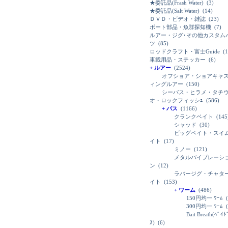
★委託品(Frash Water)
(3)
★委託品(Salt Water)
(14)
ＤＶＤ・ビデオ・雑誌
(23)
ボート部品・魚群探知機
(7)
ルアー・ジグ･その他カスタム
ツ
(85)
ロッドクラフト・富士Guide
(1
車載用品・ステッカー
(6)
+ ルアー
(2524)
オフショア・ショアキャ
ィングルアー
(150)
シーバス・ヒラメ・タチ
オ・ロックフィッシｭ
(586)
+ バス
(1166)
クランクベイト
(145
シャッド
(30)
ビッグベイト・スイ
イト
(17)
ミノー
(121)
メタルバイブレーシ
ン
(12)
ラバージグ・チャタ
イト
(153)
+ ワーム
(486)
150円均一 ﾜｰﾑ
(
300円均一 ﾜｰﾑ
(
Bait Breath(ﾍﾞｲ
ｽ)
(6)