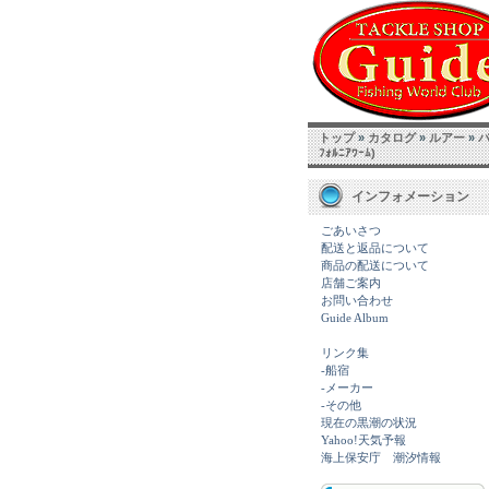
トップ
»
カタログ
»
ルアー
»
ﾌｫﾙﾆｱﾜｰﾑ)
インフォメーション
ごあいさつ
配送と返品について
商品の配送について
店舗ご案内
お問い合わせ
Guide Album
リンク集
-船宿
-メーカー
-その他
現在の黒潮の状況
Yahoo!天気予報
海上保安庁 潮汐情報