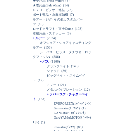
★委託品(Frash Water)
(3)
★委託品(Salt Water)
(14)
ＤＶＤ・ビデオ・雑誌
(23)
ボート部品・魚群探知機
(7)
ルアー・ジグ･その他カスタムパー
ツ
(85)
ロッドクラフト・富士Guide
(103)
車載用品・ステッカー
(6)
+ ルアー
(2524)
オフショア・ショアキャスティング
ルアー
(150)
シーバス・ヒラメ・タチウオ・ロッ
クフィッシｭ
(586)
+ バス
(1166)
クランクベイト
(145)
シャッド
(30)
ビッグベイト・スイムベイ
ト
(17)
ミノー
(121)
メタルバイブレーション
(12)
+ ラバージグ・チャターベイ
ト
(153)
EVERGREEN(ｴﾊﾞｰｸﾞﾘｰﾝ)
Gamakatsu(ｶﾞﾏｶﾂ)
(1)
GANCRAFT(ｶﾞﾝｸﾗﾌﾄ)
GaryYAMAMOTO(ｹﾞｰﾘｰﾔ
ﾏﾓﾄ)
(1)
imakatsu(ｲﾏｶﾂ)
(85)