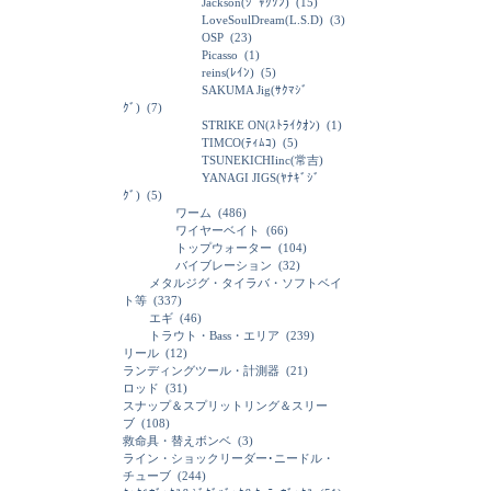
Jackson(ｼﾞｬｸｿﾝ)
(15)
LoveSoulDream(L.S.D)
(3)
OSP
(23)
Picasso
(1)
reins(ﾚｲﾝ)
(5)
SAKUMA Jig(ｻｸﾏｼﾞ
ｸﾞ)
(7)
STRIKE ON(ｽﾄﾗｲｸｵﾝ)
(1)
TIMCO(ﾃｨﾑｺ)
(5)
TSUNEKICHIinc(常吉)
YANAGI JIGS(ﾔﾅｷﾞｼﾞ
ｸﾞ)
(5)
ワーム
(486)
ワイヤーベイト
(66)
トップウォーター
(104)
バイブレーション
(32)
メタルジグ・タイラバ・ソフトベイ
ト等
(337)
エギ
(46)
トラウト・Bass・エリア
(239)
リール
(12)
ランディングツール・計測器
(21)
ロッド
(31)
スナップ＆スプリットリング＆スリー
ブ
(108)
救命具・替えボンベ
(3)
ライン・ショックリーダー･ニードル・
チューブ
(244)