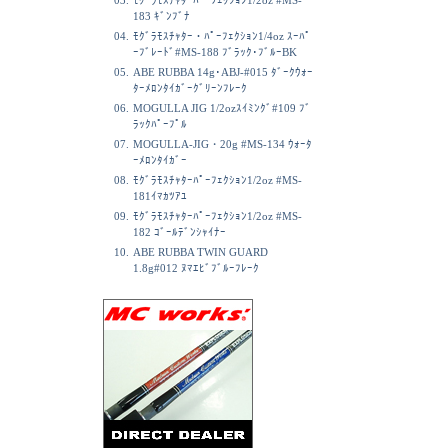
03.
ﾓｸﾞﾗﾓｽﾁｬﾀｰﾊﾟｰﾌｪｸｼｮﾝ1/2oz #MS-
183 ｷﾞﾝﾌﾞﾅ
04.
ﾓｸﾞﾗﾓｽﾁｬﾀｰ・ﾊﾟｰﾌｪｸｼｮﾝ1/4oz ｽｰﾊﾟ
ｰﾌﾞﾚｰﾄﾞ#MS-188 ﾌﾞﾗｯｸ･ﾌﾞﾙｰBK
05.
ABE RUBBA 14g･ABJ-#015 ﾀﾞｰｸｳｫｰ
ﾀｰﾒﾛﾝﾀｲｶﾞｰｸﾞﾘｰﾝﾌﾚｰｸ
06.
MOGULLA JIG 1/2ozｽｲﾐﾝｸﾞ#109 ﾌﾞ
ﾗｯｸﾊﾟｰﾌﾟﾙ
07.
MOGULLA-JIG・20g #MS-134 ｳｫｰﾀ
ｰﾒﾛﾝﾀｲｶﾞｰ
08.
ﾓｸﾞﾗﾓｽﾁｬﾀｰﾊﾟｰﾌｪｸｼｮﾝ1/2oz #MS-
181ｲﾏｶﾂｱﾕ
09.
ﾓｸﾞﾗﾓｽﾁｬﾀｰﾊﾟｰﾌｪｸｼｮﾝ1/2oz #MS-
182 ｺﾞｰﾙﾃﾞﾝｼｬｲﾅｰ
10.
ABE RUBBA TWIN GUARD
1.8g#012 ﾇﾏｴﾋﾞﾌﾞﾙｰﾌﾚｰｸ