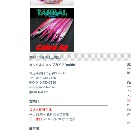
2026年8月 8日 土曜日
決
タックルショップガイド"guide"
銀
埼玉県川口市石神90-2-1F
TEL 048-430-7126
商
FAX 048-430-7136
info@guide-fwc.net
・
guide-fwc.net
・
関
営業日
佐
商
毎週火曜日定休
み
平日12:00～夜9:00まで営業
日・休日
12:00～夜8:00まで営業
詳
駐車場