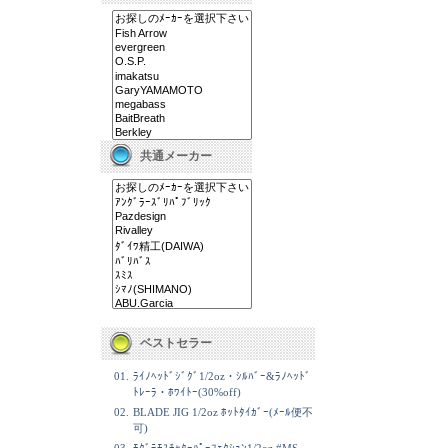
共通メーカー
ベストセラー
01.
ﾗｲﾉﾍｯﾄﾞｼﾞｸﾞ1/2oz・ｼﾙﾊﾞｰ&ﾗﾉﾍｯﾄﾞ
ﾄﾚｰﾗ・ﾎﾜｲﾄｰ(30%off)
02.
BLADE JIG 1/2oz ﾎｯﾄﾀｲｶﾞｰ(ﾒｰﾙ便不
可)