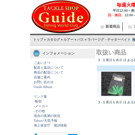
毎週火
平日12:00～夜
日・休日
12:00
新着商品
トップ
»
カタログ
»
ルアー
»
バス
»
ラバージグ・チャターベイト
取扱い商品
インフォメーション
1
-
1
番目を表示 (
1
ある
ごあいさつ
配送と返品について
商品の配送について
店舗ご案内
お問い合わせ
Guide Album
リンク集
-船宿
1
-
1
番目を表示 (
1
ある
-メーカー
-その他
現在の黒潮の状況
Yahoo!天気予報
海上保安庁 潮汐情報