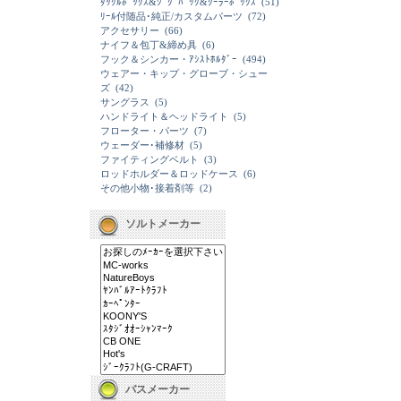
ﾀｯｸﾙﾎﾞｯｸｽ&ｼﾞｸﾞﾊﾞｯｸ&ｸｰﾗｰﾎﾞｯｸｽ
(51)
ﾘｰﾙ付随品･純正/カスタムパーツ
(72)
アクセサリー
(66)
ナイフ＆包丁&締め具
(6)
フック＆シンカー・ｱｼｽﾄﾎﾙﾀﾞｰ
(494)
ウェアー・キップ・グローブ・シュー
ズ
(42)
サングラス
(5)
ハンドライト＆ヘッドライト
(5)
フローター・パーツ
(7)
ウェーダー･補修材
(5)
ファイティングベルト
(3)
ロッドホルダー＆ロッドケース
(6)
その他小物･接着剤等
(2)
ソルトメーカー
バスメーカー