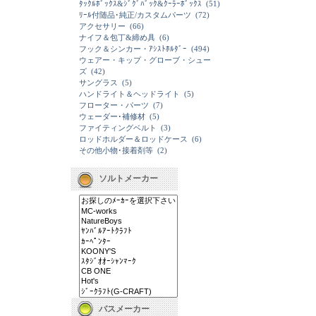
ﾀｯｸﾙﾎﾞｯｸｽ&ｼﾞｸﾞﾊﾞｯｸ&ｸｰﾗｰﾎﾞｯｸｽ
(51)
ﾘｰﾙ付随品･純正/カスタムパーツ
(72)
アクセサリー
(66)
ナイフ＆包丁&締め具
(6)
フック＆シンカー・ｱｼｽﾄﾎﾙﾀﾞｰ
(494)
ウェアー・キップ・グローブ・シュー
ズ
(42)
サングラス
(5)
ハンドライト＆ヘッドライト
(5)
フローター・パーツ
(7)
ウェーダー･補修材
(5)
ファイティングベルト
(3)
ロッドホルダー＆ロッドケース
(6)
その他小物･接着剤等
(2)
ソルトメーカー
バスメーカー