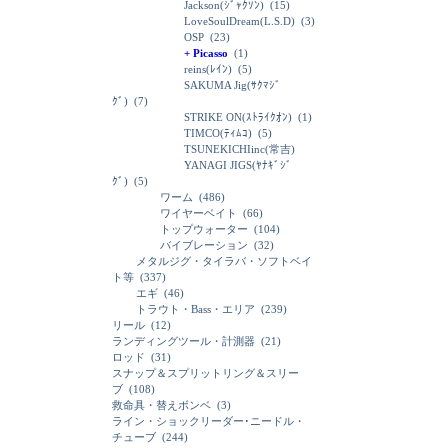
Jackson(ｼﾞｬｸｿﾝ)
(15)
LoveSoulDream(L.S.D)
(3)
OSP
(23)
+ Picasso
(1)
reins(ﾚｲﾝ)
(5)
SAKUMA Jig(ｻｸﾏｼﾞ
ｸﾞ)
(7)
STRIKE ON(ｽﾄﾗｲｸｵﾝ)
(1)
TIMCO(ﾃｨﾑｺ)
(5)
TSUNEKICHIinc(常吉)
YANAGI JIGS(ﾔﾅｷﾞｼﾞ
ｸﾞ)
(5)
ワーム
(486)
ワイヤーベイト
(66)
トップウォーター
(104)
バイブレーション
(32)
メタルジグ・タイラバ・ソフトベイ
ト等
(337)
エギ
(46)
トラウト・Bass・エリア
(239)
リール
(12)
ランディングツール・計測器
(21)
ロッド
(31)
スナップ＆スプリットリング＆スリー
ブ
(108)
救命具・替えボンベ
(3)
ライン・ショックリーダー･ニードル・
チューブ
(244)