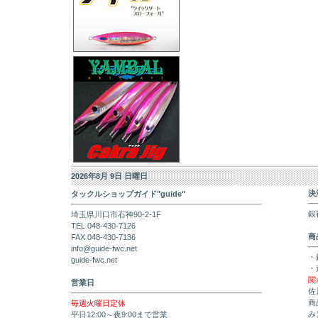
2026年8月 9日 日曜日
決
タックルショップガイド"guide"
銀
埼玉県川口市石神90-2-1F
TEL 048-430-7126
商
FAX 048-430-7136
info@guide-fwc.net
・
guide-fwc.net
・
関
営業日
佐
商
毎週火曜日定休
み
平日12:00～夜9:00まで営業