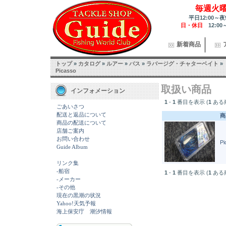
毎週火
平日12:00～夜
日・休日
12:00
新着商品
トップ
»
カタログ
»
ルアー
»
バス
»
ラバージグ・チャターベイト
»
Picasso
取扱い商品
インフォメーション
1
-
1
番目を表示 (
1
ある
ごあいさつ
配送と返品について
商
商品の配送について
店舗ご案内
お問い合わせ
Pi
Guide Album
リンク集
-船宿
1
-
1
番目を表示 (
1
ある
-メーカー
-その他
現在の黒潮の状況
Yahoo!天気予報
海上保安庁 潮汐情報