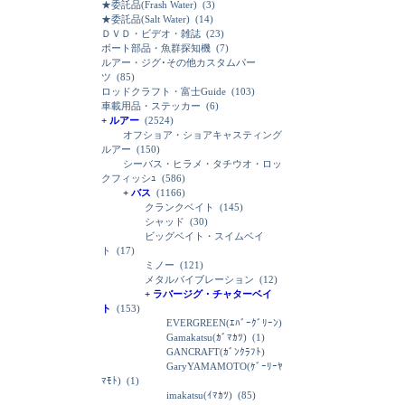
★委託品(Frash Water)
(3)
★委託品(Salt Water)
(14)
ＤＶＤ・ビデオ・雑誌
(23)
ボート部品・魚群探知機
(7)
ルアー・ジグ･その他カスタムパー
ツ
(85)
ロッドクラフト・富士Guide
(103)
車載用品・ステッカー
(6)
+ ルアー
(2524)
オフショア・ショアキャスティング
ルアー
(150)
シーバス・ヒラメ・タチウオ・ロッ
クフィッシｭ
(586)
+ バス
(1166)
クランクベイト
(145)
シャッド
(30)
ビッグベイト・スイムベイ
ト
(17)
ミノー
(121)
メタルバイブレーション
(12)
+ ラバージグ・チャターベイ
ト
(153)
EVERGREEN(ｴﾊﾞｰｸﾞﾘｰﾝ)
Gamakatsu(ｶﾞﾏｶﾂ)
(1)
GANCRAFT(ｶﾞﾝｸﾗﾌﾄ)
GaryYAMAMOTO(ｹﾞｰﾘｰﾔ
ﾏﾓﾄ)
(1)
imakatsu(ｲﾏｶﾂ)
(85)