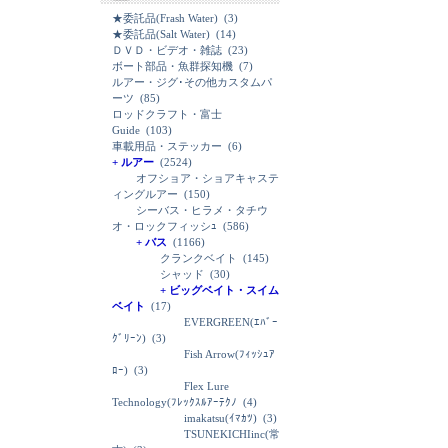
★委託品(Frash Water)
(3)
★委託品(Salt Water)
(14)
ＤＶＤ・ビデオ・雑誌
(23)
ボート部品・魚群探知機
(7)
ルアー・ジグ･その他カスタムパ
ーツ
(85)
ロッドクラフト・富士
Guide
(103)
車載用品・ステッカー
(6)
+ ルアー
(2524)
オフショア・ショアキャステ
ィングルアー
(150)
シーバス・ヒラメ・タチウ
オ・ロックフィッシｭ
(586)
+ バス
(1166)
クランクベイト
(145)
シャッド
(30)
+ ビッグベイト・スイム
ベイト
(17)
EVERGREEN(ｴﾊﾞｰ
ｸﾞﾘｰﾝ)
(3)
Fish Arrow(ﾌｨｯｼｭｱ
ﾛｰ)
(3)
Flex Lure
Technology(ﾌﾚｯｸｽﾙｱｰﾃｸﾉ
(4)
imakatsu(ｲﾏｶﾂ)
(3)
TSUNEKICHIinc(常