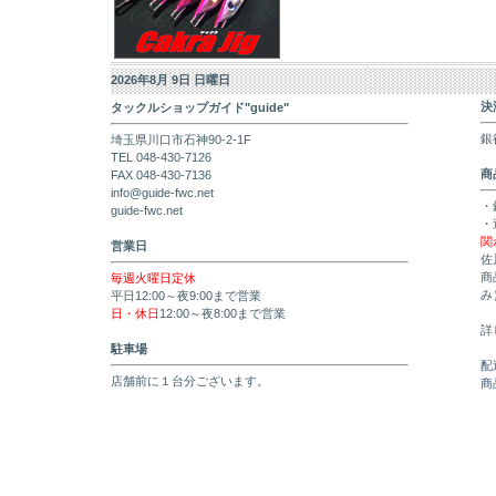
2026年8月 9日 日曜日
決
タックルショップガイド"guide"
銀
埼玉県川口市石神90-2-1F
TEL 048-430-7126
商
FAX 048-430-7136
info@guide-fwc.net
・
guide-fwc.net
・
関
営業日
佐
商
毎週火曜日定休
み
平日12:00～夜9:00まで営業
日・休日
12:00～夜8:00まで営業
詳
駐車場
配
店舗前に１台分ございます。
商