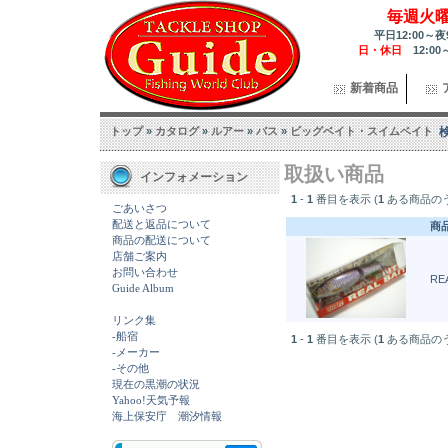
毎週火
平日12:00～夜
日・休日
12:00
新着商品
トップ
»
カタログ
»
ルアー
»
バス
»
ビッグベイト・スイムベイト
取扱い商品
インフォメーション
1
-
1
番目を表示 (
1
ある商品の
ごあいさつ
配送と返品について
商
商品の配送について
店舗ご案内
お問い合わせ
REA
Guide Album
リンク集
-船宿
1
-
1
番目を表示 (
1
ある商品の
-メーカー
-その他
現在の黒潮の状況
Yahoo!天気予報
海上保安庁 潮汐情報