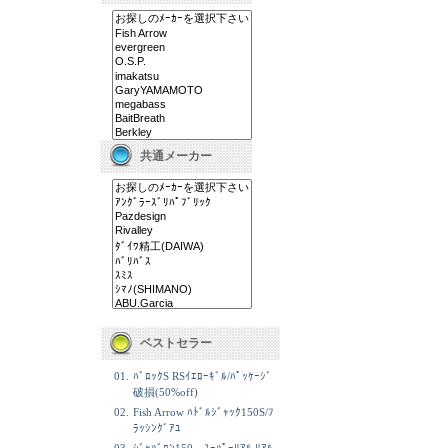
共通メーカー
ベストセラー
01.
ﾊﾞﾛｯｸS RSｲｴﾛｰｷﾞﾙ/ﾊﾟｯｹｰｼﾞ
破損(50%off)
02.
Fish Arrow ﾊﾄﾞﾙｼﾞｬｯｸ150S/ﾌ
ﾗｯｼﾝｸﾞｱﾕ