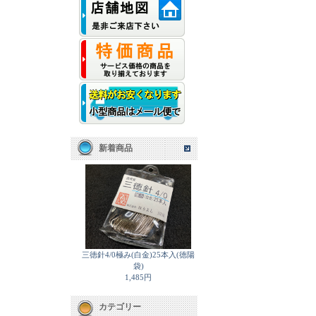
新着商品
三徳針4/0極み(白金)25本入(徳陽
袋)
1,485円
カテゴリー