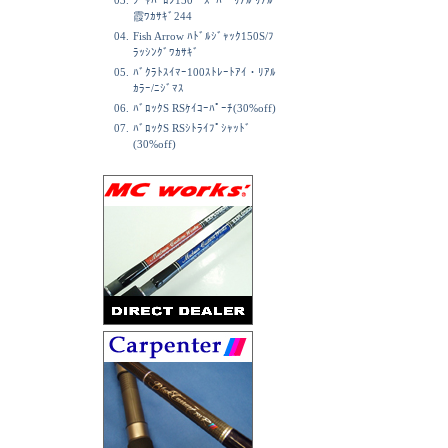
03.
ｼﾞｬﾊﾞﾛﾝ150 ｽｰﾊﾟｰﾘｱﾙ ﾘｱﾙ
霞ﾜｶｻｷﾞ244
04.
Fish Arrow ﾊﾄﾞﾙｼﾞｬｯｸ150S/ﾌ
ﾗｯｼﾝｸﾞﾜｶｻｷﾞ
05.
ﾊﾞｸﾗﾄｽｲﾏｰ100ｽﾄﾚｰﾄｱｲ・ﾘｱﾙ
ｶﾗｰ/ﾆｼﾞﾏｽ
06.
ﾊﾞﾛｯｸS RSｹｲｺｰﾊﾟｰﾁ(30%off)
07.
ﾊﾞﾛｯｸS RSｼﾄﾗｲﾌﾟｼｬｯﾄ゛
(30%off)