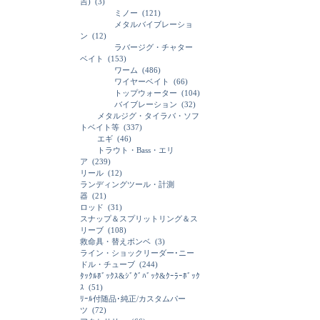
吉)
(3)
ミノー
(121)
メタルバイブレーショ
ン
(12)
ラバージグ・チャター
ベイト
(153)
ワーム
(486)
ワイヤーベイト
(66)
トップウォーター
(104)
バイブレーション
(32)
メタルジグ・タイラバ・ソフ
トベイト等
(337)
エギ
(46)
トラウト・Bass・エリ
ア
(239)
リール
(12)
ランディングツール・計測
器
(21)
ロッド
(31)
スナップ＆スプリットリング＆ス
リーブ
(108)
救命具・替えボンベ
(3)
ライン・ショックリーダー･ニー
ドル・チューブ
(244)
ﾀｯｸﾙﾎﾞｯｸｽ&ｼﾞｸﾞﾊﾞｯｸ&ｸｰﾗｰﾎﾞｯｸ
ｽ
(51)
ﾘｰﾙ付随品･純正/カスタムパー
ツ
(72)