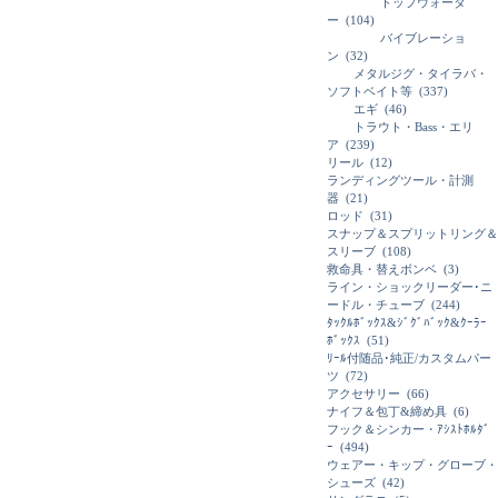
トップウォータ
ー
(104)
バイブレーショ
ン
(32)
メタルジグ・タイラバ・
ソフトベイト等
(337)
エギ
(46)
トラウト・Bass・エリ
ア
(239)
リール
(12)
ランディングツール・計測
器
(21)
ロッド
(31)
スナップ＆スプリットリング＆
スリーブ
(108)
救命具・替えボンベ
(3)
ライン・ショックリーダー･ニ
ードル・チューブ
(244)
ﾀｯｸﾙﾎﾞｯｸｽ&ｼﾞｸﾞﾊﾞｯｸ&ｸｰﾗｰ
ﾎﾞｯｸｽ
(51)
ﾘｰﾙ付随品･純正/カスタムパー
ツ
(72)
アクセサリー
(66)
ナイフ＆包丁&締め具
(6)
フック＆シンカー・ｱｼｽﾄﾎﾙﾀﾞ
ｰ
(494)
ウェアー・キップ・グローブ・
シューズ
(42)