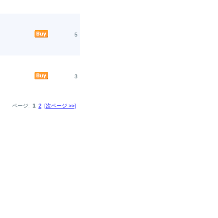
5
3
ページ:
1
2
[次ページ >>]