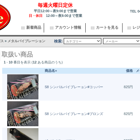
毎週火曜日定休
平日12:00～夜9:00まで営業
TEL 0
日・休日
12:00～夜8:00まで営業
新着商品
アカウント情報
カートを見る
レジ
バス
»
メタルバイブレーション
検索:
取扱い商品
1
-
10
番目を表示 (
12
ある商品のうち)
商品名+
価格
メ
S8 シンバルバイブレーョン#コッパー
825円
S8 シンバルバイブレーョン#ブロンズ
825円