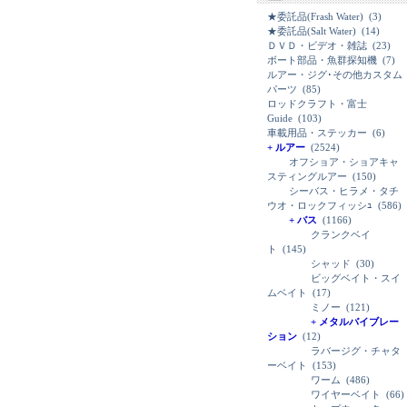
★委託品(Frash Water)
(3)
★委託品(Salt Water)
(14)
ＤＶＤ・ビデオ・雑誌
(23)
ボート部品・魚群探知機
(7)
ルアー・ジグ･その他カスタム
パーツ
(85)
ロッドクラフト・富士
Guide
(103)
車載用品・ステッカー
(6)
+ ルアー
(2524)
オフショア・ショアキャ
スティングルアー
(150)
シーバス・ヒラメ・タチ
ウオ・ロックフィッシｭ
(586)
+ バス
(1166)
クランクベイ
ト
(145)
シャッド
(30)
ビッグベイト・スイ
ムベイト
(17)
ミノー
(121)
+ メタルバイブレー
ション
(12)
ラバージグ・チャタ
ーベイト
(153)
ワーム
(486)
ワイヤーベイト
(66)