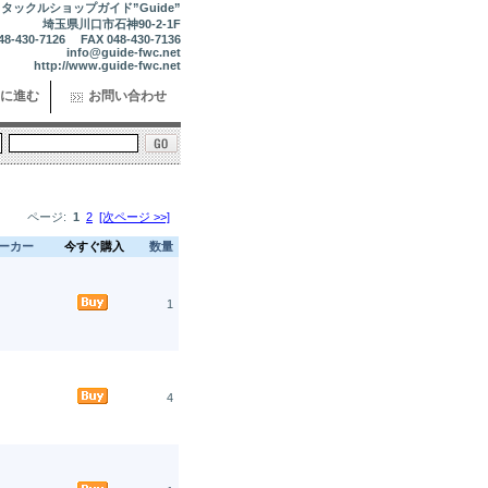
タックルショップガイド”Guide”
埼玉県川口市石神90-2-1F
48-430-7126 FAX 048-430-7136
info@guide-fwc.net
http://www.guide-fwc.net
に進む
お問い合わせ
ページ:
1
2
[次ページ >>]
ーカー
今すぐ購入
数量
1
4