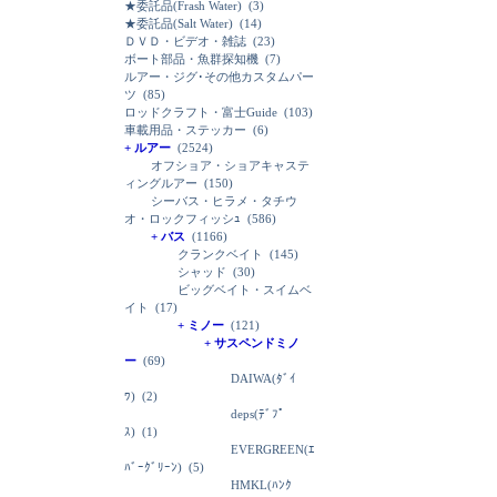
★委託品(Frash Water)
(3)
★委託品(Salt Water)
(14)
ＤＶＤ・ビデオ・雑誌
(23)
ボート部品・魚群探知機
(7)
ルアー・ジグ･その他カスタムパー
ツ
(85)
ロッドクラフト・富士Guide
(103)
車載用品・ステッカー
(6)
+ ルアー
(2524)
オフショア・ショアキャステ
ィングルアー
(150)
シーバス・ヒラメ・タチウ
オ・ロックフィッシｭ
(586)
+ バス
(1166)
クランクベイト
(145)
シャッド
(30)
ビッグベイト・スイムベ
イト
(17)
+ ミノー
(121)
+ サスペンドミノ
ー
(69)
DAIWA(ﾀﾞｲ
ﾜ)
(2)
deps(ﾃﾞﾌﾟ
ｽ)
(1)
EVERGREEN(ｴ
ﾊﾞｰｸﾞﾘｰﾝ)
(5)
HMKL(ﾊﾝｸ