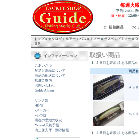
毎週火
平日12:00～夜
日・休日
12:00
新着商品
トップ
»
カタログ
»
ルアー
»
バス
»
ミノー
»
サスペンドミノー
»
Ｏ
ＳＰ
取扱い商品
インフォメーション
1
-
2
番目を表示 (
2
ある商品の
ごあいさつ
配送と返品について
商品名
商品の配送について
店舗ご案内
お問い合わせ
ＡＳＵ
Guide Album
リンク集
-船宿
-メーカー
ルドラ
-その他
現在の黒潮の状況
Yahoo!天気予報
海上保安庁 潮汐情報
1
-
2
番目を表示 (
2
ある商品の