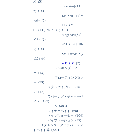
ﾙ)
(5)
imakatsu(ｲﾏｶ
ﾂ)
(18)
JACKALL(ｼﾞｬ
ｯｶﾙ)
(5)
LUCKY
CRAFT(ﾗｯｷｰｸﾗﾌﾄ)
(11)
MegaBass(ﾒｶﾞ
ﾊﾞｽ)
(2)
SAURUS(ｻﾞｳﾙ
ｽ)
(18)
SMITHWICK(ｽ
ﾐｽｳｨｯｸ)
+ ＯＳＰ
(2)
シンキングミノ
ー
(13)
フローティングミノ
ー
(39)
メタルバイブレーショ
ン
(12)
ラバージグ・チャターベ
イト
(153)
ワーム
(486)
ワイヤーベイト
(66)
トップウォーター
(104)
バイブレーション
(32)
メタルジグ・タイラバ・ソフ
トベイト等
(337)