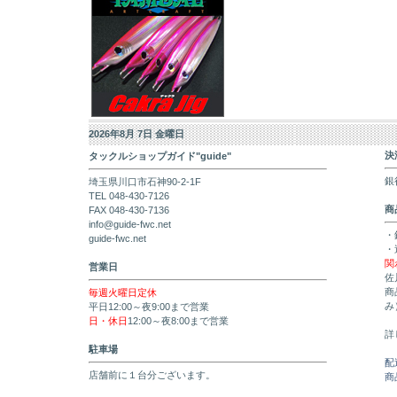
2026年8月 7日 金曜日
決
タックルショップガイド"guide"
銀
埼玉県川口市石神90-2-1F
TEL 048-430-7126
商
FAX 048-430-7136
info@guide-fwc.net
・
guide-fwc.net
・
関
営業日
佐
商
毎週火曜日定休
み
平日12:00～夜9:00まで営業
日・休日
12:00～夜8:00まで営業
詳
駐車場
配
店舗前に１台分ございます。
商