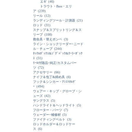
エギ
(46)
トラウト・Bass・エリ
ア
(239)
リール
(12)
ランディングツール・計測器
(21)
ロッド
(31)
スナップ＆スプリットリング＆ス
リーブ
(108)
救命具・替えボンベ
(3)
ライン・ショックリーダー･ニード
ル・チューブ
(244)
ﾀｯｸﾙﾎﾞｯｸｽ&ｼﾞｸﾞﾊﾞｯｸ&ｸｰﾗｰﾎﾞｯｸ
ｽ
(51)
ﾘｰﾙ付随品･純正/カスタムパー
ツ
(72)
アクセサリー
(66)
ナイフ＆包丁&締め具
(6)
フック＆シンカー・ｱｼｽﾄﾎﾙﾀﾞ
ｰ
(494)
ウェアー・キップ・グローブ・シ
ューズ
(42)
サングラス
(5)
ハンドライト＆ヘッドライト
(5)
フローター・パーツ
(7)
ウェーダー･補修材
(5)
ファイティングベルト
(3)
ロッドホルダー＆ロッドケー
ス
(6)