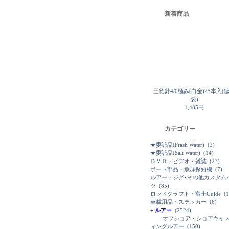
新着商品
三徳針4/0極み(白金)25本入(
袋)
1,485円
カテゴリー
★委託品(Frash Water)
(3)
★委託品(Salt Water)
(14)
ＤＶＤ・ビデオ・雑誌
(23)
ボート部品・魚群探知機
(7)
ルアー・ジグ･その他カスタム
ツ
(85)
ロッドクラフト・富士Guide
(1
車載用品・ステッカー
(6)
+ ルアー
(2524)
オフショア・ショアキャ
ィングルアー
(150)