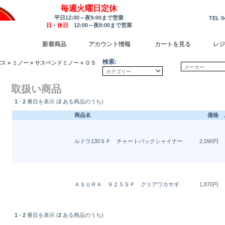
毎週火曜日定休
平日12:00～夜9:00まで営業
TEL 0
日・休日
12:00～夜8:00まで営業
新着商品
アカウント情報
カートを見る
レジ
検索:
バス
»
ミノー
»
サスペンドミノー
»
Ｏ
取扱い商品
1
-
2
番目を表示 (
2
ある商品のうち)
商品名
価格
ルドラ130ＳＰ チャートバックシャイナー
2,090円
ＡＳＵＲＡ ９２５ＳＰ クリアワカサギ
1,870円
1
-
2
番目を表示 (
2
ある商品のうち)