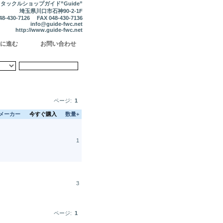
タックルショップガイド”Guide”
埼玉県川口市石神90-2-1F
48-430-7126 FAX 048-430-7136
info@guide-fwc.net
http://www.guide-fwc.net
に進む
お問い合わせ
ページ:
1
メーカー
今すぐ購入
数量+
1
3
ページ:
1