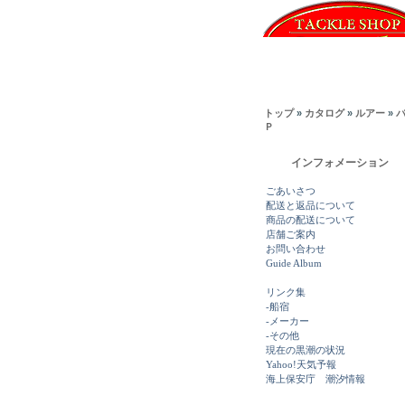
トップ
»
カタログ
»
ルアー
»
ＳＰ
インフォメーション
ごあいさつ
配送と返品について
商品の配送について
店舗ご案内
お問い合わせ
Guide Album
リンク集
-船宿
-メーカー
-その他
現在の黒潮の状況
Yahoo!天気予報
海上保安庁 潮汐情報