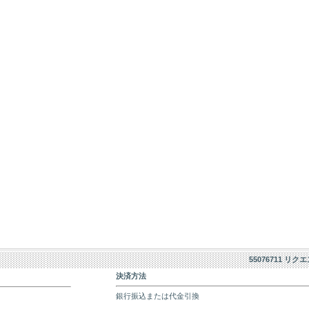
55076711 リク
決済方法
銀行振込または代金引換