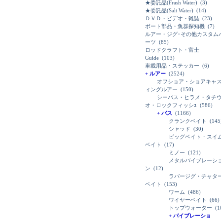
★委託品(Frash Water)
(3)
★委託品(Salt Water)
(14)
ＤＶＤ・ビデオ・雑誌
(23)
ボート部品・魚群探知機
(7)
ルアー・ジグ･その他カスタム
ーツ
(85)
ロッドクラフト・富士
Guide
(103)
車載用品・ステッカー
(6)
+ ルアー
(2524)
オフショア・ショアキャ
ィングルアー
(150)
シーバス・ヒラメ・タチ
オ・ロックフィッシｭ
(586)
+ バス
(1166)
クランクベイト
(145
シャッド
(30)
ビッグベイト・スイ
ベイト
(17)
ミノー
(121)
メタルバイブレーシ
ン
(12)
ラバージグ・チャタ
ベイト
(153)
ワーム
(486)
ワイヤーベイト
(66)
トップウォーター
(1
+ バイブレーショ