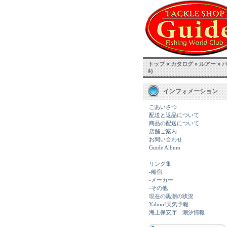
トップ
»
カタログ
»
ルアー
»
ﾙ)
インフォメーション
ごあいさつ
配送と返品について
商品の配送について
店舗ご案内
お問い合わせ
Guide Album
リンク集
-船宿
-メーカー
-その他
現在の黒潮の状況
Yahoo!天気予報
海上保安庁 潮汐情報