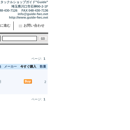
タックルショップガイド”Guide”
埼玉県川口市石神90-2-1F
48-430-7126 FAX 048-430-7136
info@guide-fwc.net
http://www.guide-fwc.net
に進む
お問い合わせ
ページ:
1
格
メーカー
今すぐ購入
数量
円
2
ページ:
1