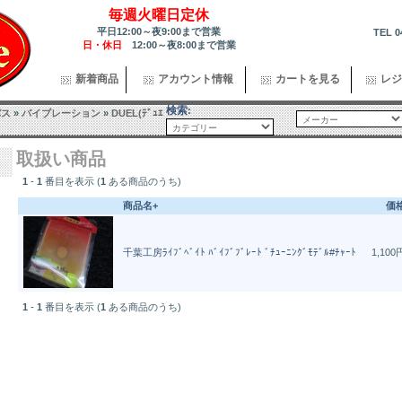
毎週火曜日定休
平日12:00～夜9:00まで営業
TEL 0
日・休日
12:00～夜8:00まで営業
新着商品
アカウント情報
カートを見る
レジ
検索:
バス
»
バイブレーション
»
DUEL(ﾃﾞｭｴ
取扱い商品
1
-
1
番目を表示 (
1
ある商品のうち)
商品名+
価
千葉工房ﾗｲﾌﾞﾍﾞｲﾄ ﾊﾞｲﾌﾞﾌﾞﾚｰﾄ ﾞﾁｭｰﾆﾝｸﾞﾓﾃﾞﾙ#ﾁｬｰﾄ
1,100
1
-
1
番目を表示 (
1
ある商品のうち)