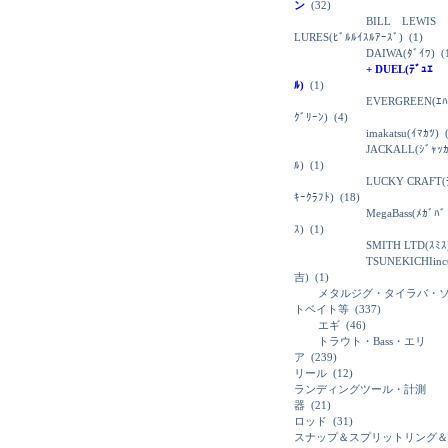
ン
(32)
BILL LEWIS
LURES(ﾋﾞﾙﾙｲｽﾙｱｰｽﾞ)
(1)
DAIWA(ﾀﾞｲﾜ)
(
+ DUEL(ﾃﾞｭｴ
ﾙ)
(1)
EVERGREEN(ｴﾊ
ｸﾞﾘｰﾝ)
(4)
imakatsu(ｲﾏｶﾂ)
(
JACKALL(ｼﾞｬｯ
ﾙ)
(1)
LUCKY CRAFT(
ｷｰｸﾗﾌﾄ)
(18)
MegaBass(ﾒｶﾞﾊﾞ
ｽ)
(1)
SMITH LTD(ｽﾐｽ
TSUNEKICHIin
吉)
(1)
メタルジグ・タイラバ・
トベイト等
(337)
エギ
(46)
トラウト・Bass・エリ
ア
(239)
リール
(12)
ランディングツール・計測
器
(21)
ロッド
(31)
スナップ＆スプリットリング＆