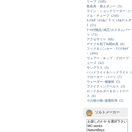
リーブ
(108)
救命具・替えボンベ
(3)
ライン・ショックリーダー･ニ
ドル・チューブ
(244)
ﾀｯｸﾙﾎﾞｯｸｽ&ｼﾞｸﾞﾊﾞｯｸ&ｸｰﾗｰﾎ
ｽ
(51)
ﾘｰﾙ付随品･純正/カスタムパー
ツ
(72)
アクセサリー
(66)
ナイフ＆包丁&締め具
(6)
フック＆シンカー・ｱｼｽﾄﾎﾙﾀﾞ
ｰ
(494)
ウェアー・キップ・グローブ・
ューズ
(42)
サングラス
(5)
ハンドライト＆ヘッドライト
(
フローター・パーツ
(7)
ウェーダー･補修材
(5)
ファイティングベルト
(3)
ロッドホルダー＆ロッドケー
ス
(6)
その他小物･接着剤等
(2)
ソルトメーカー