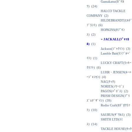
Gamakatsu(ｶﾞﾏｶ
ﾂ)
(24)
HALCO TACKLE
COMPANY
(2)
HILDEBRANDT(ﾋﾙﾃ
ﾌﾞﾗﾝﾄ)
(6)
HOPKINS(ﾎﾌﾟｷﾝ
ｽ)
(2)
+ JACKALL(ｼﾞｬｯｶ
ﾙ)
(1)
Jackson(ｼﾞｬｸｿﾝ)
(3)
Lamble Bait(ﾗﾝﾌﾞﾙﾍﾞ
ｲﾄ)
(1)
LUCKY CRAFT(ﾗｯｷｰ
ｸﾗﾌﾄ)
(6)
LUHR・JENSEN(ﾙｰﾊ
ｰｼﾞｪﾝｾﾝ)
(4)
NAC(ﾅｯｸ)
NORIES(ﾉﾘｰｽﾞ)
PAGOS(ﾊﾟｺﾞｽ)
(2)
PRISM DESIGN(ﾌﾟﾘ
ｽﾞﾑﾃﾞｻﾞｲﾝ)
(39)
Rodio Craft(ﾛﾃﾞｵｸﾗﾌ
ﾄ)
(10)
SAURUS(ｻﾞｳﾙｽ)
(3)
SMITH LTD(ｽﾐ
ｽ)
(14)
TACKLE HOUSE(ﾀｯｸ