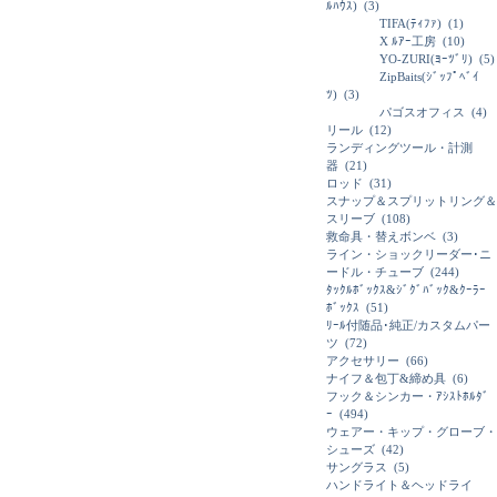
ﾙﾊｳｽ)
(3)
TIFA(ﾃｨﾌｧ)
(1)
X ﾙｱｰ工房
(10)
YO-ZURI(ﾖｰﾂﾞﾘ)
(5)
ZipBaits(ｼﾞｯﾌﾟﾍﾞｲ
ﾂ)
(3)
パゴスオフィス
(4)
リール
(12)
ランディングツール・計測
器
(21)
ロッド
(31)
スナップ＆スプリットリング＆
スリーブ
(108)
救命具・替えボンベ
(3)
ライン・ショックリーダー･ニ
ードル・チューブ
(244)
ﾀｯｸﾙﾎﾞｯｸｽ&ｼﾞｸﾞﾊﾞｯｸ&ｸｰﾗｰ
ﾎﾞｯｸｽ
(51)
ﾘｰﾙ付随品･純正/カスタムパー
ツ
(72)
アクセサリー
(66)
ナイフ＆包丁&締め具
(6)
フック＆シンカー・ｱｼｽﾄﾎﾙﾀﾞ
ｰ
(494)
ウェアー・キップ・グローブ・
シューズ
(42)
サングラス
(5)
ハンドライト＆ヘッドライ