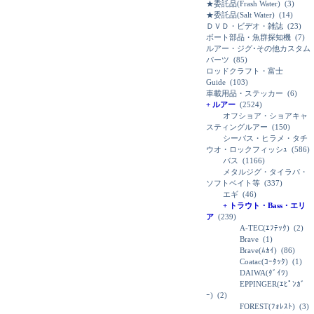
★委託品(Frash Water)
(3)
★委託品(Salt Water)
(14)
ＤＶＤ・ビデオ・雑誌
(23)
ボート部品・魚群探知機
(7)
ルアー・ジグ･その他カスタム
パーツ
(85)
ロッドクラフト・富士
Guide
(103)
車載用品・ステッカー
(6)
+ ルアー
(2524)
オフショア・ショアキャ
スティングルアー
(150)
シーバス・ヒラメ・タチ
ウオ・ロックフィッシｭ
(586)
バス
(1166)
メタルジグ・タイラバ・
ソフトベイト等
(337)
エギ
(46)
+ トラウト・Bass・エリ
ア
(239)
A-TEC(ｴﾌﾃｯｸ)
(2)
Brave
(1)
Brave(ﾑｶｲ)
(86)
Coatac(ｺｰﾀｯｸ)
(1)
DAIWA(ﾀﾞｲﾜ)
EPPINGER(ｴﾋﾟﾝｶﾞ
ｰ)
(2)
FOREST(ﾌｫﾚｽﾄ)
(3)