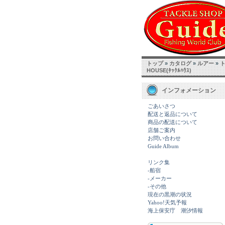
トップ
»
カタログ
»
ルアー
»
ト
HOUSE(ﾀｯｸﾙﾊｳｽ)
インフォメーション
ごあいさつ
配送と返品について
商品の配送について
店舗ご案内
お問い合わせ
Guide Album
リンク集
-船宿
-メーカー
-その他
現在の黒潮の状況
Yahoo!天気予報
海上保安庁 潮汐情報