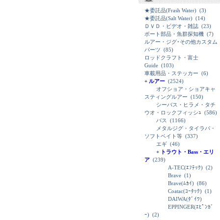
★委託品(Frash Water)
(3)
★委託品(Salt Water)
(14)
ＤＶＤ・ビデオ・雑誌
(23)
ボート部品・魚群探知機
(7)
ルアー・ジグ･その他カスタム
パーツ
(85)
ロッドクラフト・富士
Guide
(103)
車載用品・ステッカー
(6)
+ ルアー
(2524)
オフショア・ショアキャ
スティングルアー
(150)
シーバス・ヒラメ・タチ
ウオ・ロックフィッシｭ
(586)
バス
(1166)
メタルジグ・タイラバ・
ソフトベイト等
(337)
エギ
(46)
+ トラウト・Bass・エリ
ア
(239)
A-TEC(ｴﾌﾃｯｸ)
(2)
Brave
(1)
Brave(ﾑｶｲ)
(86)
Coatac(ｺｰﾀｯｸ)
(1)
DAIWA(ﾀﾞｲﾜ)
EPPINGER(ｴﾋﾟﾝｶﾞ
ｰ)
(2)