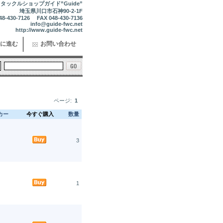
タックルショップガイド”Guide”
埼玉県川口市石神90-2-1F
48-430-7126 FAX 048-430-7136
info@guide-fwc.net
http://www.guide-fwc.net
に進む
お問い合わせ
ページ:
1
カー
今すぐ購入
数量
3
1