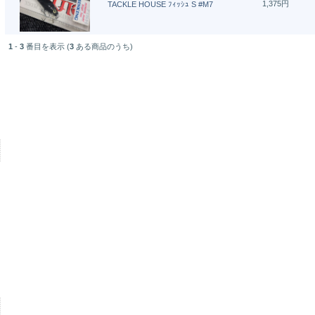
1,375円
TACKLE HOUSE ﾌｨｯｼｭ S #M7
1
-
3
番目を表示 (
3
ある商品のうち)