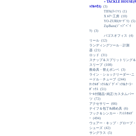
+ TACKLE HOUSE(ﾀ
ｯｸﾙﾊｳｽ)
(3)
TIFA(ﾃｨﾌｧ)
(1)
X ﾙｱｰ工房
(10)
YO-ZURI(ﾖｰﾂﾞﾘ)
(5)
ZipBaits(ｼﾞｯﾌﾟﾍﾞｲ
ﾂ)
(3)
パゴスオフィス
(4)
リール
(12)
ランディングツール・計測
器
(21)
ロッド
(31)
スナップ＆スプリットリング＆
スリーブ
(108)
救命具・替えボンベ
(3)
ライン・ショックリーダー･ニ
ードル・チューブ
(244)
ﾀｯｸﾙﾎﾞｯｸｽ&ｼﾞｸﾞﾊﾞｯｸ&ｸｰﾗｰ
ﾎﾞｯｸｽ
(51)
ﾘｰﾙ付随品･純正/カスタムパー
ツ
(72)
アクセサリー
(66)
ナイフ＆包丁&締め具
(6)
フック＆シンカー・ｱｼｽﾄﾎﾙﾀﾞ
ｰ
(494)
ウェアー・キップ・グローブ・
シューズ
(42)
サングラス
(5)