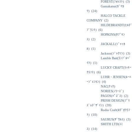
FOREST(ﾌｫﾚｽﾄ)
(3)
Gamakatsu(ｶﾞﾏｶ
ﾂ)
(24)
HALCO TACKLE
COMPANY
(2)
HILDEBRANDT(ﾋﾙﾃ
ﾌﾞﾗﾝﾄ)
(6)
HOPKINS(ﾎﾌﾟｷﾝ
ｽ)
(2)
JACKALL(ｼﾞｬｯｶ
ﾙ)
(1)
Jackson(ｼﾞｬｸｿﾝ)
(3)
Lamble Bait(ﾗﾝﾌﾞﾙﾍﾞ
ｲﾄ)
(1)
LUCKY CRAFT(ﾗｯｷｰ
ｸﾗﾌﾄ)
(6)
LUHR・JENSEN(ﾙｰﾊ
ｰｼﾞｪﾝｾﾝ)
(4)
NAC(ﾅｯｸ)
NORIES(ﾉﾘｰｽﾞ)
PAGOS(ﾊﾟｺﾞｽ)
(2)
PRISM DESIGN(ﾌﾟﾘ
ｽﾞﾑﾃﾞｻﾞｲﾝ)
(39)
Rodio Craft(ﾛﾃﾞｵｸﾗﾌ
ﾄ)
(10)
SAURUS(ｻﾞｳﾙｽ)
(3)
SMITH LTD(ｽﾐ
ｽ)
(14)