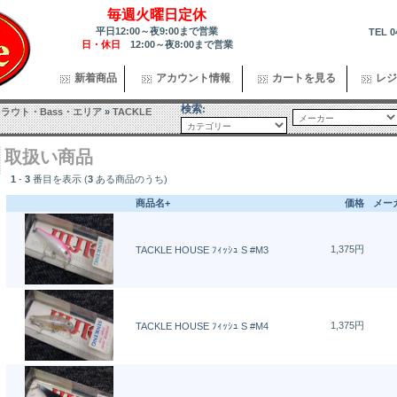
毎週火曜日定休
平日12:00～夜9:00まで営業
TEL 0
日・休日
12:00～夜8:00まで営業
新着商品
アカウント情報
カートを見る
レジ
検索:
ラウト・Bass・エリア
»
TACKLE
取扱い商品
1
-
3
番目を表示 (
3
ある商品のうち)
商品名+
価格
メー
1,375円
TACKLE HOUSE ﾌｨｯｼｭ S #M3
1,375円
TACKLE HOUSE ﾌｨｯｼｭ S #M4