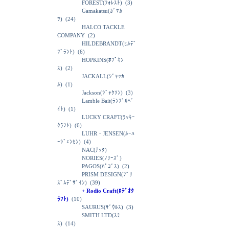
FOREST(ﾌｫﾚｽﾄ)
(3)
Gamakatsu(ｶﾞﾏｶ
ﾂ)
(24)
HALCO TACKLE
COMPANY
(2)
HILDEBRANDT(ﾋﾙﾃﾞ
ﾌﾞﾗﾝﾄ)
(6)
HOPKINS(ﾎﾌﾟｷﾝ
ｽ)
(2)
JACKALL(ｼﾞｬｯｶ
ﾙ)
(1)
Jackson(ｼﾞｬｸｿﾝ)
(3)
Lamble Bait(ﾗﾝﾌﾞﾙﾍﾞ
ｲﾄ)
(1)
LUCKY CRAFT(ﾗｯｷｰ
ｸﾗﾌﾄ)
(6)
LUHR・JENSEN(ﾙｰﾊ
ｰｼﾞｪﾝｾﾝ)
(4)
NAC(ﾅｯｸ)
NORIES(ﾉﾘｰｽﾞ)
PAGOS(ﾊﾟｺﾞｽ)
(2)
PRISM DESIGN(ﾌﾟﾘ
ｽﾞﾑﾃﾞｻﾞｲﾝ)
(39)
+ Rodio Craft(ﾛﾃﾞｵｸ
ﾗﾌﾄ)
(10)
SAURUS(ｻﾞｳﾙｽ)
(3)
SMITH LTD(ｽﾐ
ｽ)
(14)