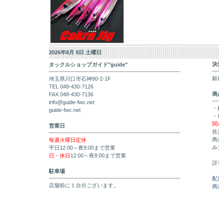
2026年8月 8日 土曜日
決
タックルショップガイド"guide"
銀
埼玉県川口市石神90-2-1F
TEL 048-430-7126
商
FAX 048-430-7136
info@guide-fwc.net
・
guide-fwc.net
・
関
営業日
佐
商
毎週火曜日定休
み
平日12:00～夜9:00まで営業
日・休日
12:00～夜8:00まで営業
詳
駐車場
配
店舗前に１台分ございます。
商