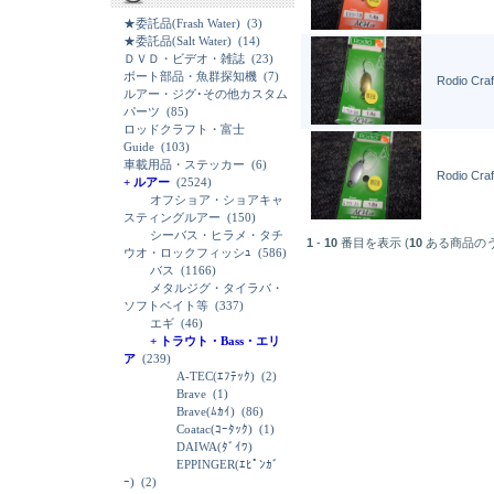
★委託品(Frash Water)
(3)
★委託品(Salt Water)
(14)
ＤＶＤ・ビデオ・雑誌
(23)
ボート部品・魚群探知機
(7)
Rodio Cr
ルアー・ジグ･その他カスタム
パーツ
(85)
ロッドクラフト・富士
Guide
(103)
車載用品・ステッカー
(6)
Rodio Cr
+ ルアー
(2524)
オフショア・ショアキャ
スティングルアー
(150)
シーバス・ヒラメ・タチ
1
-
10
番目を表示 (
10
ある商品の
ウオ・ロックフィッシｭ
(586)
バス
(1166)
メタルジグ・タイラバ・
ソフトベイト等
(337)
エギ
(46)
+ トラウト・Bass・エリ
ア
(239)
A-TEC(ｴﾌﾃｯｸ)
(2)
Brave
(1)
Brave(ﾑｶｲ)
(86)
Coatac(ｺｰﾀｯｸ)
(1)
DAIWA(ﾀﾞｲﾜ)
EPPINGER(ｴﾋﾟﾝｶﾞ
ｰ)
(2)