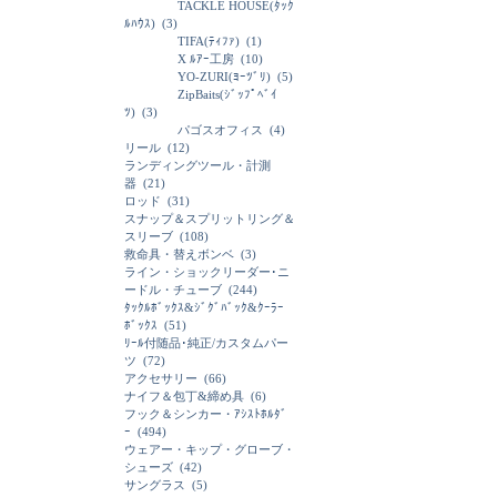
TACKLE HOUSE(ﾀｯｸ
ﾙﾊｳｽ)
(3)
TIFA(ﾃｨﾌｧ)
(1)
X ﾙｱｰ工房
(10)
YO-ZURI(ﾖｰﾂﾞﾘ)
(5)
ZipBaits(ｼﾞｯﾌﾟﾍﾞｲ
ﾂ)
(3)
パゴスオフィス
(4)
リール
(12)
ランディングツール・計測
器
(21)
ロッド
(31)
スナップ＆スプリットリング＆
スリーブ
(108)
救命具・替えボンベ
(3)
ライン・ショックリーダー･ニ
ードル・チューブ
(244)
ﾀｯｸﾙﾎﾞｯｸｽ&ｼﾞｸﾞﾊﾞｯｸ&ｸｰﾗｰ
ﾎﾞｯｸｽ
(51)
ﾘｰﾙ付随品･純正/カスタムパー
ツ
(72)
アクセサリー
(66)
ナイフ＆包丁&締め具
(6)
フック＆シンカー・ｱｼｽﾄﾎﾙﾀﾞ
ｰ
(494)
ウェアー・キップ・グローブ・
シューズ
(42)
サングラス
(5)