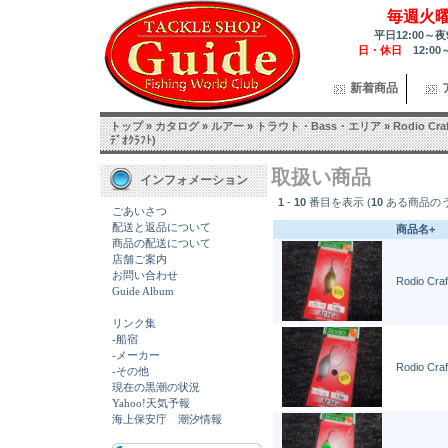
毎週火
平日12:00～夜
日・休日
12:00
新着商品
トップ
»
カタログ
»
ルアー
»
トラウト・Bass・エリア
»
Rodio Craf
ﾃﾞｵｸﾗﾌﾄ)
取扱い商品
インフォメーション
1
-
10
番目を表示 (
10
ある商品の
ごあいさつ
配送と返品について
商品名+
商品の配送について
店舗ご案内
お問い合わせ
Rodio Cr
Guide Album
リンク集
-船宿
-メーカー
Rodio Cr
-その他
現在の黒潮の状況
Yahoo!天気予報
海上保安庁 潮汐情報