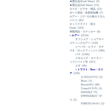
★委託品(Frash Water)
(3)
★委託品(Salt Water)
(14)
ＤＶＤ・ビデオ・雑誌
(23)
ボート部品・魚群探知機
(7)
ルアー・ジグ･その他カスタム
パーツ
(85)
ロッドクラフト・富士
Guide
(103)
車載用品・ステッカー
(6)
+ ルアー
(2524)
オフショア・ショアキャ
スティングルアー
(150)
シーバス・ヒラメ・タチ
ウオ・ロックフィッシｭ
(586)
バス
(1166)
メタルジグ・タイラバ・
ソフトベイト等
(337)
エギ
(46)
+ トラウト・Bass・エリ
ア
(239)
A-TEC(ｴﾌﾃｯｸ)
(2)
Brave
(1)
Brave(ﾑｶｲ)
(86)
Coatac(ｺｰﾀｯｸ)
(1)
DAIWA(ﾀﾞｲﾜ)
EPPINGER(ｴﾋﾟﾝｶﾞ
ｰ)
(2)
FOREST(ﾌｫﾚｽﾄ)
(3)