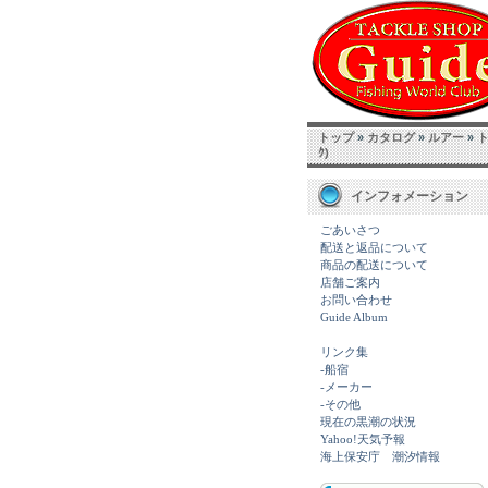
トップ
»
カタログ
»
ルアー
»
ト
ｸ)
インフォメーション
ごあいさつ
配送と返品について
商品の配送について
店舗ご案内
お問い合わせ
Guide Album
リンク集
-船宿
-メーカー
-その他
現在の黒潮の状況
Yahoo!天気予報
海上保安庁 潮汐情報