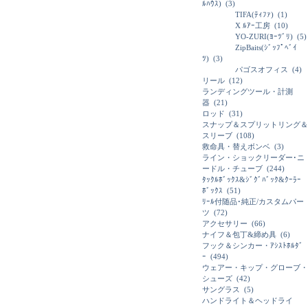
ﾙﾊｳｽ)
(3)
TIFA(ﾃｨﾌｧ)
(1)
X ﾙｱｰ工房
(10)
YO-ZURI(ﾖｰﾂﾞﾘ)
(5)
ZipBaits(ｼﾞｯﾌﾟﾍﾞｲ
ﾂ)
(3)
パゴスオフィス
(4)
リール
(12)
ランディングツール・計測
器
(21)
ロッド
(31)
スナップ＆スプリットリング＆
スリーブ
(108)
救命具・替えボンベ
(3)
ライン・ショックリーダー･ニ
ードル・チューブ
(244)
ﾀｯｸﾙﾎﾞｯｸｽ&ｼﾞｸﾞﾊﾞｯｸ&ｸｰﾗｰ
ﾎﾞｯｸｽ
(51)
ﾘｰﾙ付随品･純正/カスタムパー
ツ
(72)
アクセサリー
(66)
ナイフ＆包丁&締め具
(6)
フック＆シンカー・ｱｼｽﾄﾎﾙﾀﾞ
ｰ
(494)
ウェアー・キップ・グローブ・
シューズ
(42)
サングラス
(5)
ハンドライト＆ヘッドライ