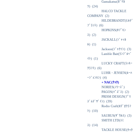
Gamakatsu(ｶﾞﾏｶ
ﾂ)
(24)
HALCO TACKLE
COMPANY
(2)
HILDEBRANDT(ﾋﾙﾃ
ﾌﾞﾗﾝﾄ)
(6)
HOPKINS(ﾎﾌﾟｷﾝ
ｽ)
(2)
JACKALL(ｼﾞｬｯｶ
ﾙ)
(1)
Jackson(ｼﾞｬｸｿﾝ)
(3)
Lamble Bait(ﾗﾝﾌﾞﾙﾍﾞ
ｲﾄ)
(1)
LUCKY CRAFT(ﾗｯｷｰ
ｸﾗﾌﾄ)
(6)
LUHR・JENSEN(ﾙｰﾊ
ｰｼﾞｪﾝｾﾝ)
(4)
+ NAC(ﾅｯｸ)
NORIES(ﾉﾘｰｽﾞ)
PAGOS(ﾊﾟｺﾞｽ)
(2)
PRISM DESIGN(ﾌﾟﾘ
ｽﾞﾑﾃﾞｻﾞｲﾝ)
(39)
Rodio Craft(ﾛﾃﾞｵｸﾗﾌ
ﾄ)
(10)
SAURUS(ｻﾞｳﾙｽ)
(3)
SMITH LTD(ｽﾐ
ｽ)
(14)
TACKLE HOUSE(ﾀｯｸ