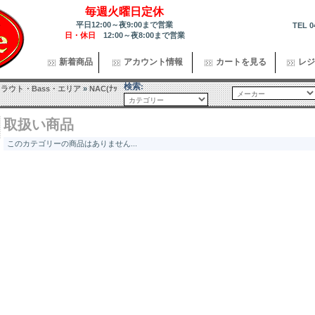
毎週火曜日定休
平日12:00～夜9:00まで営業
TEL 0
日・休日
12:00～夜8:00まで営業
新着商品
アカウント情報
カートを見る
レジ
検索:
ラウト・Bass・エリア
»
NAC(ﾅｯ
取扱い商品
このカテゴリーの商品はありません...