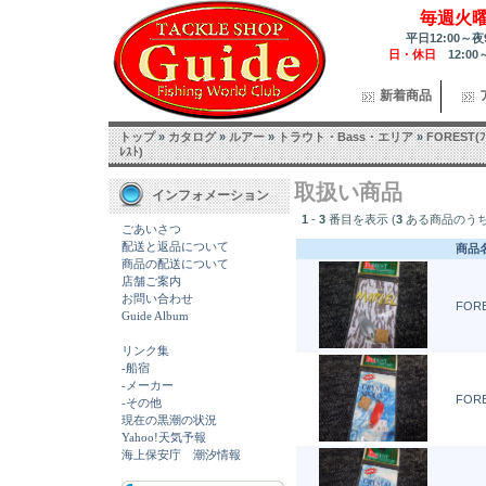
毎週火
平日12:00～夜
日・休日
12:00
新着商品
トップ
»
カタログ
»
ルアー
»
トラウト・Bass・エリア
»
FOREST(ﾌ
ﾚｽﾄ)
取扱い商品
インフォメーション
1
-
3
番目を表示 (
3
ある商品のうち
ごあいさつ
配送と返品について
商品
商品の配送について
店舗ご案内
お問い合わせ
FORE
Guide Album
リンク集
-船宿
-メーカー
FORE
-その他
現在の黒潮の状況
Yahoo!天気予報
海上保安庁 潮汐情報