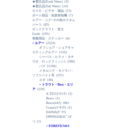
★委託品(Frash Water)
(3)
★委託品(Salt Water)
(14)
ＤＶＤ・ビデオ・雑誌
(23)
ボート部品・魚群探知機
(7)
ルアー・ジグ･その他カスタム
パーツ
(85)
ロッドクラフト・富士
Guide
(103)
車載用品・ステッカー
(6)
+ ルアー
(2524)
オフショア・ショアキャ
スティングルアー
(150)
シーバス・ヒラメ・タチ
ウオ・ロックフィッシｭ
(586)
バス
(1166)
メタルジグ・タイラバ・
ソフトベイト等
(337)
エギ
(46)
+ トラウト・Bass・エリ
ア
(239)
A-TEC(ｴﾌﾃｯｸ)
(2)
Brave
(1)
Brave(ﾑｶｲ)
(86)
Coatac(ｺｰﾀｯｸ)
(1)
DAIWA(ﾀﾞｲﾜ)
EPPINGER(ｴﾋﾟﾝｶﾞ
ｰ)
(2)
+ FOREST(ﾌｫﾚｽ