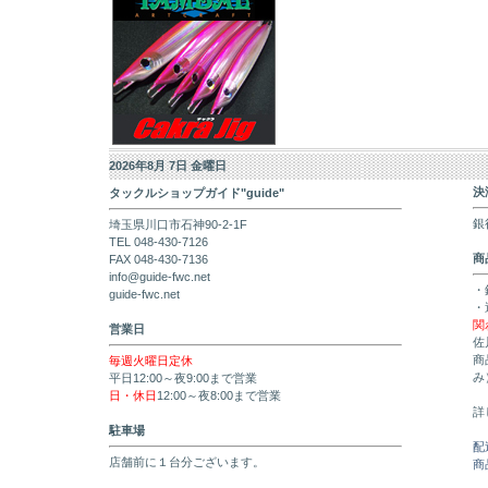
2026年8月 7日 金曜日
決
タックルショップガイド"guide"
銀
埼玉県川口市石神90-2-1F
TEL 048-430-7126
商
FAX 048-430-7136
info@guide-fwc.net
・
guide-fwc.net
・
関
営業日
佐
商
毎週火曜日定休
み
平日12:00～夜9:00まで営業
日・休日
12:00～夜8:00まで営業
詳
駐車場
配
店舗前に１台分ございます。
商