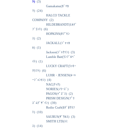
ﾄ)
(3)
Gamakatsu(ｶﾞﾏｶ
ﾂ)
(24)
HALCO TACKLE
COMPANY
(2)
HILDEBRANDT(ﾋﾙﾃﾞ
ﾌﾞﾗﾝﾄ)
(6)
HOPKINS(ﾎﾌﾟｷﾝ
ｽ)
(2)
JACKALL(ｼﾞｬｯｶ
ﾙ)
(1)
Jackson(ｼﾞｬｸｿﾝ)
(3)
Lamble Bait(ﾗﾝﾌﾞﾙﾍﾞ
ｲﾄ)
(1)
LUCKY CRAFT(ﾗｯｷｰ
ｸﾗﾌﾄ)
(6)
LUHR・JENSEN(ﾙｰﾊ
ｰｼﾞｪﾝｾﾝ)
(4)
NAC(ﾅｯｸ)
NORIES(ﾉﾘｰｽﾞ)
PAGOS(ﾊﾟｺﾞｽ)
(2)
PRISM DESIGN(ﾌﾟﾘ
ｽﾞﾑﾃﾞｻﾞｲﾝ)
(39)
Rodio Craft(ﾛﾃﾞｵｸﾗﾌ
ﾄ)
(10)
SAURUS(ｻﾞｳﾙｽ)
(3)
SMITH LTD(ｽﾐ
ｽ)
(14)