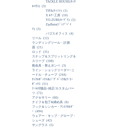
TACKLE HOUSE(ﾀｯｸ
ﾙﾊｳｽ)
(3)
TIFA(ﾃｨﾌｧ)
(1)
X ﾙｱｰ工房
(10)
YO-ZURI(ﾖｰﾂﾞﾘ)
(5)
ZipBaits(ｼﾞｯﾌﾟﾍﾞｲ
ﾂ)
(3)
パゴスオフィス
(4)
リール
(12)
ランディングツール・計測
器
(21)
ロッド
(31)
スナップ＆スプリットリング＆
スリーブ
(108)
救命具・替えボンベ
(3)
ライン・ショックリーダー･ニ
ードル・チューブ
(244)
ﾀｯｸﾙﾎﾞｯｸｽ&ｼﾞｸﾞﾊﾞｯｸ&ｸｰﾗｰ
ﾎﾞｯｸｽ
(51)
ﾘｰﾙ付随品･純正/カスタムパー
ツ
(72)
アクセサリー
(66)
ナイフ＆包丁&締め具
(6)
フック＆シンカー・ｱｼｽﾄﾎﾙﾀﾞ
ｰ
(494)
ウェアー・キップ・グローブ・
シューズ
(42)
サングラス
(5)