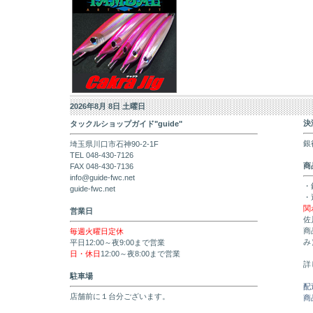
2026年8月 8日 土曜日
決
タックルショップガイド"guide"
銀
埼玉県川口市石神90-2-1F
TEL 048-430-7126
商
FAX 048-430-7136
info@guide-fwc.net
・
guide-fwc.net
・
関
営業日
佐
商
毎週火曜日定休
み
平日12:00～夜9:00まで営業
日・休日
12:00～夜8:00まで営業
詳
駐車場
配
店舗前に１台分ございます。
商