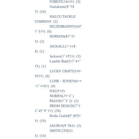
FOREST(ﾌｫﾚｽﾄ)
(3)
Gamakatsu(ｶﾞﾏｶ
ﾂ)
(24)
HALCO TACKLE
COMPANY
(2)
HILDEBRANDT(ﾋﾙﾃﾞ
ﾌﾞﾗﾝﾄ)
(6)
HOPKINS(ﾎﾌﾟｷﾝ
ｽ)
(2)
JACKALL(ｼﾞｬｯｶ
ﾙ)
(1)
Jackson(ｼﾞｬｸｿﾝ)
(3)
Lamble Bait(ﾗﾝﾌﾞﾙﾍﾞ
ｲﾄ)
(1)
LUCKY CRAFT(ﾗｯｷｰ
ｸﾗﾌﾄ)
(6)
LUHR・JENSEN(ﾙｰﾊ
ｰｼﾞｪﾝｾﾝ)
(4)
NAC(ﾅｯｸ)
NORIES(ﾉﾘｰｽﾞ)
PAGOS(ﾊﾟｺﾞｽ)
(2)
PRISM DESIGN(ﾌﾟﾘ
ｽﾞﾑﾃﾞｻﾞｲﾝ)
(39)
Rodio Craft(ﾛﾃﾞｵｸﾗﾌ
ﾄ)
(10)
SAURUS(ｻﾞｳﾙｽ)
(3)
SMITH LTD(ｽﾐ
ｽ)
(14)