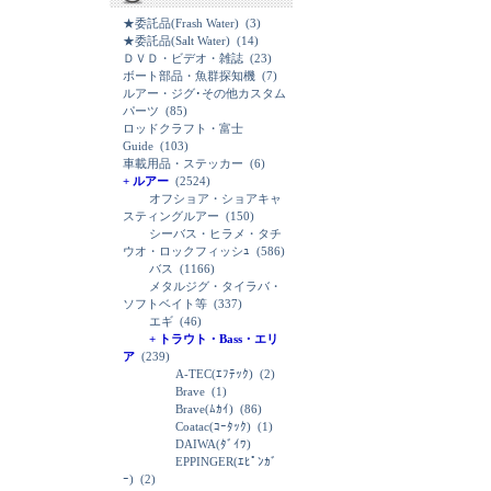
★委託品(Frash Water)
(3)
★委託品(Salt Water)
(14)
ＤＶＤ・ビデオ・雑誌
(23)
ボート部品・魚群探知機
(7)
ルアー・ジグ･その他カスタム
パーツ
(85)
ロッドクラフト・富士
Guide
(103)
車載用品・ステッカー
(6)
+ ルアー
(2524)
オフショア・ショアキャ
スティングルアー
(150)
シーバス・ヒラメ・タチ
ウオ・ロックフィッシｭ
(586)
バス
(1166)
メタルジグ・タイラバ・
ソフトベイト等
(337)
エギ
(46)
+ トラウト・Bass・エリ
ア
(239)
A-TEC(ｴﾌﾃｯｸ)
(2)
Brave
(1)
Brave(ﾑｶｲ)
(86)
Coatac(ｺｰﾀｯｸ)
(1)
DAIWA(ﾀﾞｲﾜ)
EPPINGER(ｴﾋﾟﾝｶﾞ
ｰ)
(2)