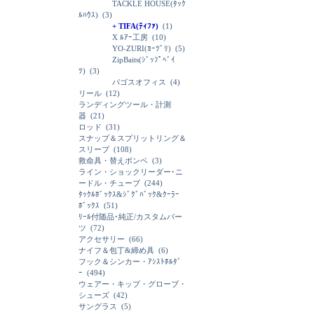
TACKLE HOUSE(ﾀｯｸ
ﾙﾊｳｽ)
(3)
+ TIFA(ﾃｨﾌｧ)
(1)
X ﾙｱｰ工房
(10)
YO-ZURI(ﾖｰﾂﾞﾘ)
(5)
ZipBaits(ｼﾞｯﾌﾟﾍﾞｲ
ﾂ)
(3)
パゴスオフィス
(4)
リール
(12)
ランディングツール・計測
器
(21)
ロッド
(31)
スナップ＆スプリットリング＆
スリーブ
(108)
救命具・替えボンベ
(3)
ライン・ショックリーダー･ニ
ードル・チューブ
(244)
ﾀｯｸﾙﾎﾞｯｸｽ&ｼﾞｸﾞﾊﾞｯｸ&ｸｰﾗｰ
ﾎﾞｯｸｽ
(51)
ﾘｰﾙ付随品･純正/カスタムパー
ツ
(72)
アクセサリー
(66)
ナイフ＆包丁&締め具
(6)
フック＆シンカー・ｱｼｽﾄﾎﾙﾀﾞ
ｰ
(494)
ウェアー・キップ・グローブ・
シューズ
(42)
サングラス
(5)