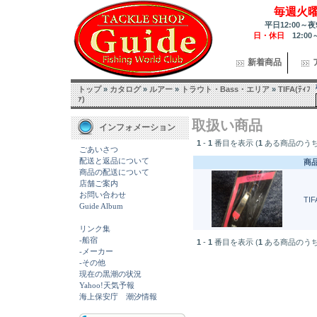
毎週火
平日12:00～夜
日・休日
12:00
新着商品
トップ
»
カタログ
»
ルアー
»
トラウト・Bass・エリア
»
TIFA(ﾃｨﾌ
ｧ)
取扱い商品
インフォメーション
1
-
1
番目を表示 (
1
ある商品のうち
ごあいさつ
配送と返品について
商
商品の配送について
店舗ご案内
お問い合わせ
TIF
Guide Album
リンク集
-船宿
1
-
1
番目を表示 (
1
ある商品のうち
-メーカー
-その他
現在の黒潮の状況
Yahoo!天気予報
海上保安庁 潮汐情報