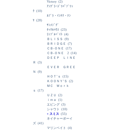
Victory
(2)
ｱﾝｸﾞﾗｰｽﾞﾘﾊﾟﾌﾞﾘｯ
ｸ
(10)
ｶﾌﾞﾗ・ｲﾝﾁｸ・ﾃﾝ
ﾔ
(28)
ｻﾝﾒｼﾞｸﾞ
ﾀｯｸﾙﾊｳｽ
(23)
ﾗﾝﾌﾞﾙﾍﾞｲﾄ
(4)
ＢＬＩＳＳ
(9)
ＢＲＩＤＧＥ
(7)
ＣＢ-ＯＮＥ
(17)
ＣＢ-ＯＮＥ 2
(14)
ＤＥＥＰ ＬＩＮＥ
Ｒ
(3)
ＥＶＥＲ ＧＲＥＥ
Ｎ
(9)
ＨＯＴ’ｓ
(15)
ＫＯＯＮＹ’Ｓ
(2)
ＭＣ Ｗｏｒｋ
ｓ
(17)
ＵＺＵ
(2)
ｉｍａ
(1)
エビング
(3)
シャウト
(10)
+ スミス
(55)
ネイチャーボーイ
ズ
(41)
マリンベイト
(4)