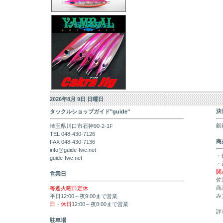
2026年8月 9日 日曜日
決
タックルショップガイド"guide"
銀
埼玉県川口市石神90-2-1F
TEL 048-430-7126
商
FAX 048-430-7136
info@guide-fwc.net
・
guide-fwc.net
・
関
営業日
佐
商
毎週火曜日定休
み
平日12:00～夜9:00まで営業
日・休日
12:00～夜8:00まで営業
詳
駐車場