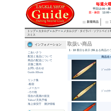
毎週火
平日12:00～夜
日・休日
12:00
新着商品
トップ
»
カタログ
»
ルアー
»
メタルジグ・タイラバ・ソフトベイト
スミス
取扱い商品
インフォメーション
1
-
10
番目を表示 (
55
ある商品の
ごあいさつ
配送と返品について
商品名+
商品の配送について
店舗ご案内
お問い合わせ
ｼﾞｬｯｸﾅ
Guide Album
リンク集
-船宿
-メーカー
ｼﾞｬｯｸﾅ
-その他
現在の黒潮の状況
Yahoo!天気予報
海上保安庁 潮汐情報