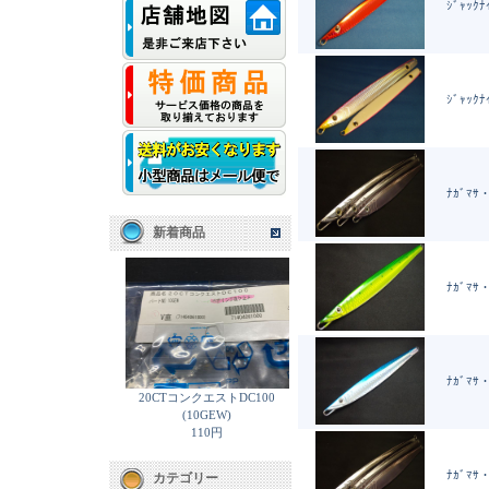
ｼﾞｬｯｸﾅ
ｼﾞｬｯｸﾅ
ﾅｶﾞﾏｻ・
新着商品
ﾅｶﾞﾏｻ・
ﾅｶﾞﾏｻ
20CTコンクエストDC100
(10GEW)
110円
ﾅｶﾞﾏｻ・
カテゴリー