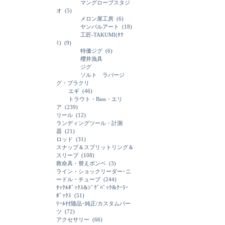
マングローブスタジ
オ
(5)
メロン屋工房
(6)
ヤンバルアート
(18)
工匠-TAKUMI(ﾀｸ
ﾐ)
(9)
特価ジグ
(6)
櫻井漁具
ジグ
ソルト ラバージ
グ・ブラクリ
エギ
(46)
トラウト・Bass・エリ
ア
(239)
リール
(12)
ランディングツール・計測
器
(21)
ロッド
(31)
スナップ＆スプリットリング＆
スリーブ
(108)
救命具・替えボンベ
(3)
ライン・ショックリーダー･ニ
ードル・チューブ
(244)
ﾀｯｸﾙﾎﾞｯｸｽ&ｼﾞｸﾞﾊﾞｯｸ&ｸｰﾗｰ
ﾎﾞｯｸｽ
(51)
ﾘｰﾙ付随品･純正/カスタムパー
ツ
(72)
アクセサリー
(66)