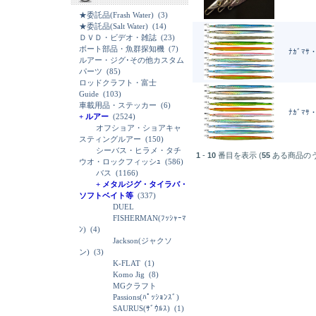
★委託品(Frash Water)
(3)
★委託品(Salt Water)
(14)
ＤＶＤ・ビデオ・雑誌
(23)
ボート部品・魚群探知機
(7)
ﾅｶﾞﾏｻ
ルアー・ジグ･その他カスタム
パーツ
(85)
ロッドクラフト・富士
Guide
(103)
車載用品・ステッカー
(6)
ﾅｶﾞﾏｻ
+ ルアー
(2524)
オフショア・ショアキャ
スティングルアー
(150)
シーバス・ヒラメ・タチ
1
-
10
番目を表示 (
55
ある商品の
ウオ・ロックフィッシｭ
(586)
バス
(1166)
+ メタルジグ・タイラバ・
ソフトベイト等
(337)
DUEL
FISHERMAN(ﾌｯｼｬｰﾏ
ﾝ)
(4)
Jackson(ジャクソ
ン)
(3)
K-FLAT
(1)
Komo Jig
(8)
MGクラフト
Passions(ﾊﾟｯｼｮﾝｽﾞ)
SAURUS(ｻﾞｳﾙｽ)
(1)