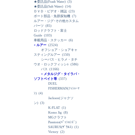
★委託品(Frash Water)
(3)
★委託品(Salt Water)
(14)
ＤＶＤ・ビデオ・雑誌
(23)
ボート部品・魚群探知機
(7)
ルアー・ジグ･その他カスタム
パーツ
(85)
ロッドクラフト・富士
Guide
(103)
車載用品・ステッカー
(6)
+ ルアー
(2524)
オフショア・ショアキャ
スティングルアー
(150)
シーバス・ヒラメ・タチ
ウオ・ロックフィッシｭ
(586)
バス
(1166)
+ メタルジグ・タイラバ・
ソフトベイト等
(337)
DUEL
FISHERMAN(ﾌｯｼｬｰﾏ
ﾝ)
(4)
Jackson(ジャクソ
ン)
(3)
K-FLAT
(1)
Komo Jig
(8)
MGクラフト
Passions(ﾊﾟｯｼｮﾝｽﾞ)
SAURUS(ｻﾞｳﾙｽ)
(1)
Victory
(2)