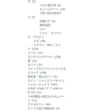
オ
(5)
メロン屋工房
(6)
ヤンバルアート
(18)
工匠-TAKUMI(ﾀｸ
ﾐ)
(9)
特価ジグ
(6)
櫻井漁具
ジグ
ソルト ラバージ
グ・ブラクリ
エギ
(46)
トラウト・Bass・エリ
ア
(239)
リール
(12)
ランディングツール・計測
器
(21)
ロッド
(31)
スナップ＆スプリットリング＆
スリーブ
(108)
救命具・替えボンベ
(3)
ライン・ショックリーダー･ニ
ードル・チューブ
(244)
ﾀｯｸﾙﾎﾞｯｸｽ&ｼﾞｸﾞﾊﾞｯｸ&ｸｰﾗｰ
ﾎﾞｯｸｽ
(51)
ﾘｰﾙ付随品･純正/カスタムパー
ツ
(72)
アクセサリー
(66)
ナイフ＆包丁&締め具
(6)