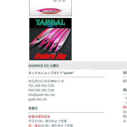
2026年8月 8日 土曜日
決
タックルショップガイド"guide"
銀
埼玉県川口市石神90-2-1F
TEL 048-430-7126
商
FAX 048-430-7136
info@guide-fwc.net
・
guide-fwc.net
・
関
営業日
佐
商
毎週火曜日定休
み
平日12:00～夜9:00まで営業
日・休日
12:00～夜8:00まで営業