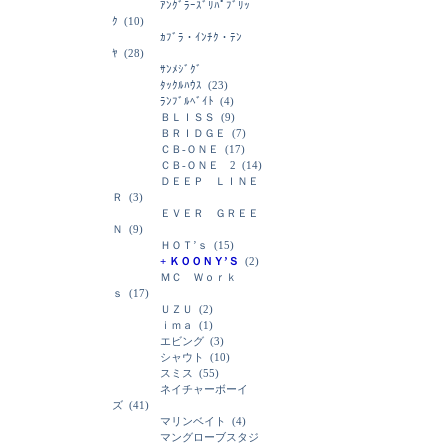
ｱﾝｸﾞﾗｰｽﾞﾘﾊﾟﾌﾞﾘｯ
ｸ
(10)
ｶﾌﾞﾗ・ｲﾝﾁｸ・ﾃﾝ
ﾔ
(28)
ｻﾝﾒｼﾞｸﾞ
ﾀｯｸﾙﾊｳｽ
(23)
ﾗﾝﾌﾞﾙﾍﾞｲﾄ
(4)
ＢＬＩＳＳ
(9)
ＢＲＩＤＧＥ
(7)
ＣＢ-ＯＮＥ
(17)
ＣＢ-ＯＮＥ 2
(14)
ＤＥＥＰ ＬＩＮＥ
Ｒ
(3)
ＥＶＥＲ ＧＲＥＥ
Ｎ
(9)
ＨＯＴ’ｓ
(15)
+ ＫＯＯＮＹ’Ｓ
(2)
ＭＣ Ｗｏｒｋ
ｓ
(17)
ＵＺＵ
(2)
ｉｍａ
(1)
エビング
(3)
シャウト
(10)
スミス
(55)
ネイチャーボーイ
ズ
(41)
マリンベイト
(4)
マングローブスタジ