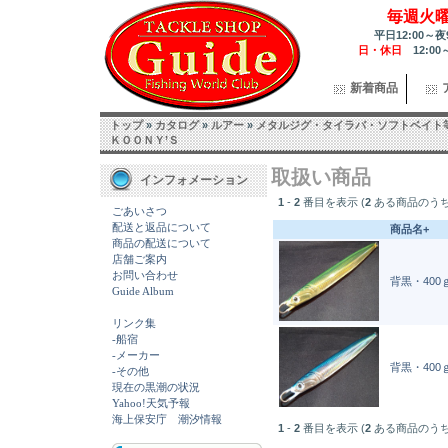
毎週火
平日12:00～夜
日・休日
12:00
新着商品
トップ
»
カタログ
»
ルアー
»
メタルジグ・タイラバ・ソフトベイト
ＫＯＯＮＹ’Ｓ
取扱い商品
インフォメーション
1
-
2
番目を表示 (
2
ある商品のうち
ごあいさつ
配送と返品について
商品名+
商品の配送について
店舗ご案内
お問い合わせ
背黒・400ｇ・
Guide Album
リンク集
-船宿
-メーカー
背黒・400ｇ・
-その他
現在の黒潮の状況
Yahoo!天気予報
海上保安庁 潮汐情報
1
-
2
番目を表示 (
2
ある商品のうち