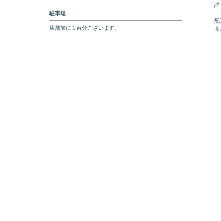
詳
駐車場
配
店舗前に１台分ございます。
商