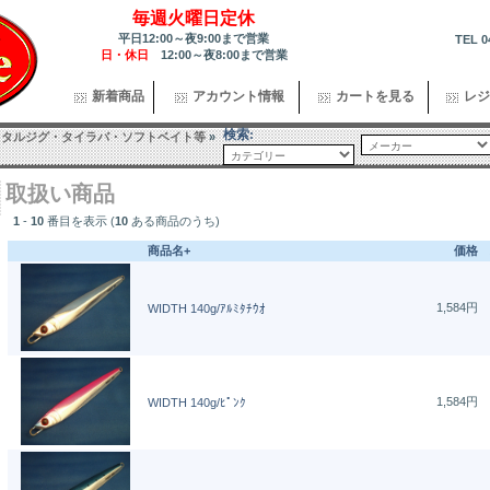
毎週火曜日定休
平日12:00～夜9:00まで営業
TEL 0
日・休日
12:00～夜8:00まで営業
新着商品
アカウント情報
カートを見る
レジ
検索:
メタルジグ・タイラバ・ソフトベイト等
»
取扱い商品
1
-
10
番目を表示 (
10
ある商品のうち)
商品名+
価格
1,584円
WIDTH 140g/ｱﾙﾐﾀﾁｳｵ
1,584円
WIDTH 140g/ﾋﾟﾝｸ