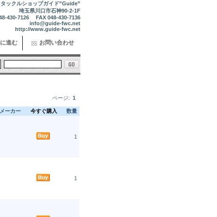
タックルショップガイド”Guide”
埼玉県川口市石神90-2-1F
48-430-7126 FAX 048-430-7136
info@guide-fwc.net
http://www.guide-fwc.net
に進む
お問い合わせ
ページ:
1
メーカー
今すぐ購入
数量
1
1