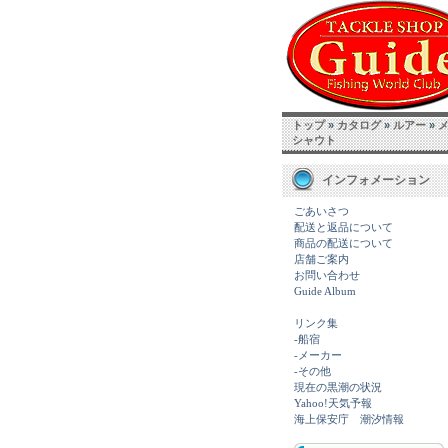
トップ
»
カタログ
»
ルアー
»
シャウト
インフォメーション
ごあいさつ
配送と返品について
商品の配送について
店舗ご案内
お問い合わせ
Guide Album
リンク集
-船宿
-メーカー
-その他
現在の黒潮の状況
Yahoo!天気予報
海上保安庁 潮汐情報