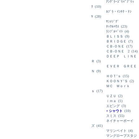
ｱﾝｸﾞﾗｰｽﾞﾘﾊﾟﾌﾞﾘｯ
ｸ
(10)
ｶﾌﾞﾗ・ｲﾝﾁｸ・ﾃﾝ
ﾔ
(28)
ｻﾝﾒｼﾞｸﾞ
ﾀｯｸﾙﾊｳｽ
(23)
ﾗﾝﾌﾞﾙﾍﾞｲﾄ
(4)
ＢＬＩＳＳ
(9)
ＢＲＩＤＧＥ
(7)
ＣＢ-ＯＮＥ
(17)
ＣＢ-ＯＮＥ 2
(14)
ＤＥＥＰ ＬＩＮＥ
Ｒ
(3)
ＥＶＥＲ ＧＲＥＥ
Ｎ
(9)
ＨＯＴ’ｓ
(15)
ＫＯＯＮＹ’Ｓ
(2)
ＭＣ Ｗｏｒｋ
ｓ
(17)
ＵＺＵ
(2)
ｉｍａ
(1)
エビング
(3)
+ シャウト
(10)
スミス
(55)
ネイチャーボーイ
ズ
(41)
マリンベイト
(4)
マングローブスタジ