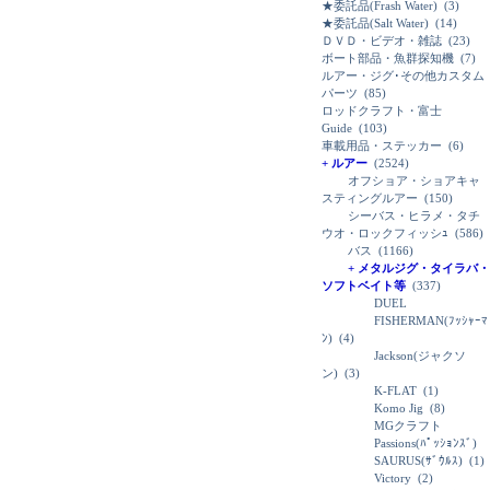
★委託品(Frash Water)
(3)
★委託品(Salt Water)
(14)
ＤＶＤ・ビデオ・雑誌
(23)
ボート部品・魚群探知機
(7)
ルアー・ジグ･その他カスタム
パーツ
(85)
ロッドクラフト・富士
Guide
(103)
車載用品・ステッカー
(6)
+ ルアー
(2524)
オフショア・ショアキャ
スティングルアー
(150)
シーバス・ヒラメ・タチ
ウオ・ロックフィッシｭ
(586)
バス
(1166)
+ メタルジグ・タイラバ・
ソフトベイト等
(337)
DUEL
FISHERMAN(ﾌｯｼｬｰﾏ
ﾝ)
(4)
Jackson(ジャクソ
ン)
(3)
K-FLAT
(1)
Komo Jig
(8)
MGクラフト
Passions(ﾊﾟｯｼｮﾝｽﾞ)
SAURUS(ｻﾞｳﾙｽ)
(1)
Victory
(2)