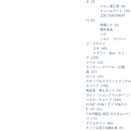
オ
(5)
メロン屋工房
(6)
ヤンバルアート
(18)
工匠-TAKUMI(ﾀｸ
ﾐ)
(9)
特価ジグ
(6)
櫻井漁具
ジグ
ソルト ラバージ
グ・ブラクリ
エギ
(46)
トラウト・Bass・エリ
ア
(239)
リール
(12)
ランディングツール・計測
器
(21)
ロッド
(31)
スナップ＆スプリットリング＆
スリーブ
(108)
救命具・替えボンベ
(3)
ライン・ショックリーダー･ニ
ードル・チューブ
(244)
ﾀｯｸﾙﾎﾞｯｸｽ&ｼﾞｸﾞﾊﾞｯｸ&ｸｰﾗｰ
ﾎﾞｯｸｽ
(51)
ﾘｰﾙ付随品･純正/カスタムパー
ツ
(72)
アクセサリー
(66)
ナイフ＆包丁&締め具
(6)