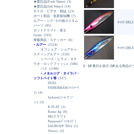
★委託品(Frash Water)
(3)
★委託品(Salt Water)
(14)
ＤＶＤ・ビデオ・雑誌
(23)
ボート部品・魚群探知機
(7)
ルアー・ジグ･その他カスタム
ﾁｬｸﾗ DELT
パーツ
(85)
ロッドクラフト・富士
Guide
(103)
車載用品・ステッカー
(6)
+ ルアー
(2524)
ﾁｬｸﾗ DELT
オフショア・ショアキャ
スティングルアー
(150)
シーバス・ヒラメ・タチ
ウオ・ロックフィッシｭ
(586)
1
-
10
番目を表示 (
18
ある商品の
バス
(1166)
+ メタルジグ・タイラバ・
ソフトベイト等
(337)
DUEL
FISHERMAN(ﾌｯｼｬｰﾏ
ﾝ)
(4)
Jackson(ジャクソ
ン)
(3)
K-FLAT
(1)
Komo Jig
(8)
MGクラフト
Passions(ﾊﾟｯｼｮﾝｽﾞ)
SAURUS(ｻﾞｳﾙｽ)
(1)
Victory
(2)