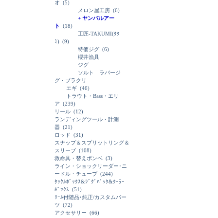
オ
(5)
メロン屋工房
(6)
+ ヤンバルアー
ト
(18)
工匠-TAKUMI(ﾀｸ
ﾐ)
(9)
特価ジグ
(6)
櫻井漁具
ジグ
ソルト ラバージ
グ・ブラクリ
エギ
(46)
トラウト・Bass・エリ
ア
(239)
リール
(12)
ランディングツール・計測
器
(21)
ロッド
(31)
スナップ＆スプリットリング＆
スリーブ
(108)
救命具・替えボンベ
(3)
ライン・ショックリーダー･ニ
ードル・チューブ
(244)
ﾀｯｸﾙﾎﾞｯｸｽ&ｼﾞｸﾞﾊﾞｯｸ&ｸｰﾗｰ
ﾎﾞｯｸｽ
(51)
ﾘｰﾙ付随品･純正/カスタムパー
ツ
(72)
アクセサリー
(66)