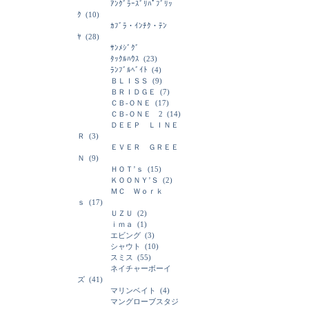
ｱﾝｸﾞﾗｰｽﾞﾘﾊﾟﾌﾞﾘｯ
ｸ
(10)
ｶﾌﾞﾗ・ｲﾝﾁｸ・ﾃﾝ
ﾔ
(28)
ｻﾝﾒｼﾞｸﾞ
ﾀｯｸﾙﾊｳｽ
(23)
ﾗﾝﾌﾞﾙﾍﾞｲﾄ
(4)
ＢＬＩＳＳ
(9)
ＢＲＩＤＧＥ
(7)
ＣＢ-ＯＮＥ
(17)
ＣＢ-ＯＮＥ 2
(14)
ＤＥＥＰ ＬＩＮＥ
Ｒ
(3)
ＥＶＥＲ ＧＲＥＥ
Ｎ
(9)
ＨＯＴ’ｓ
(15)
ＫＯＯＮＹ’Ｓ
(2)
ＭＣ Ｗｏｒｋ
ｓ
(17)
ＵＺＵ
(2)
ｉｍａ
(1)
エビング
(3)
シャウト
(10)
スミス
(55)
ネイチャーボーイ
ズ
(41)
マリンベイト
(4)
マングローブスタジ