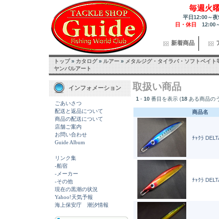
毎週火
平日12:00～夜
日・休日
12:00
新着商品
トップ
»
カタログ
»
ルアー
»
メタルジグ・タイラバ・ソフトベイト
ヤンバルアート
取扱い商品
インフォメーション
1
-
10
番目を表示 (
18
ある商品の
ごあいさつ
配送と返品について
商品名
商品の配送について
店舗ご案内
お問い合わせ
ﾁｬｸﾗ DELT
Guide Album
リンク集
-船宿
-メーカー
ﾁｬｸﾗ DELT
-その他
現在の黒潮の状況
Yahoo!天気予報
海上保安庁 潮汐情報