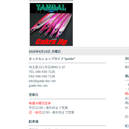
2026年8月10日 月曜日
決
タックルショップガイド"guide"
銀
埼玉県川口市石神90-2-1F
TEL 048-430-7126
商
FAX 048-430-7136
info@guide-fwc.net
・
guide-fwc.net
・
関
営業日
佐
商
毎週火曜日定休
み
平日12:00～夜9:00まで営業
日・休日
12:00～夜8:00まで営業
詳
駐車場
配