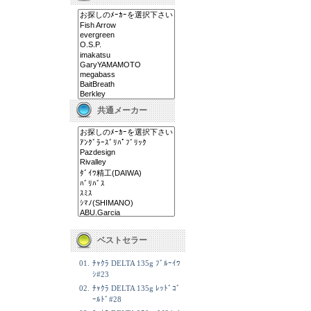
共通メーカー
ベストセラー
01.
ﾁｬｸﾗ DELTA 135g ﾌﾞﾙｰｲﾜ
ｼ#23
02.
ﾁｬｸﾗ DELTA 135g ﾚｯﾄﾞｺﾞ
ｰﾙﾄﾞ#28