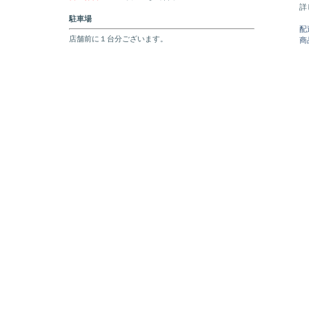
詳
駐車場
配
店舗前に１台分ございます。
商