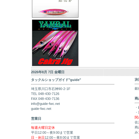
2026年8月 7日 金曜日
決
タックルショップガイド"guide"
銀
埼玉県川口市石神90-2-1F
TEL 048-430-7126
商
FAX 048-430-7136
info@guide-fwc.net
・
guide-fwc.net
・
関
営業日
佐
商
毎週火曜日定休
み
平日12:00～夜9:00まで営業
日・休日
12:00～夜8:00まで営業