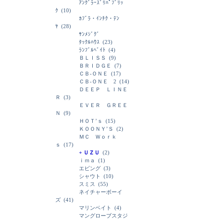
ｱﾝｸﾞﾗｰｽﾞﾘﾊﾟﾌﾞﾘｯ
ｸ
(10)
ｶﾌﾞﾗ・ｲﾝﾁｸ・ﾃﾝ
ﾔ
(28)
ｻﾝﾒｼﾞｸﾞ
ﾀｯｸﾙﾊｳｽ
(23)
ﾗﾝﾌﾞﾙﾍﾞｲﾄ
(4)
ＢＬＩＳＳ
(9)
ＢＲＩＤＧＥ
(7)
ＣＢ-ＯＮＥ
(17)
ＣＢ-ＯＮＥ 2
(14)
ＤＥＥＰ ＬＩＮＥ
Ｒ
(3)
ＥＶＥＲ ＧＲＥＥ
Ｎ
(9)
ＨＯＴ’ｓ
(15)
ＫＯＯＮＹ’Ｓ
(2)
ＭＣ Ｗｏｒｋ
ｓ
(17)
+ ＵＺＵ
(2)
ｉｍａ
(1)
エビング
(3)
シャウト
(10)
スミス
(55)
ネイチャーボーイ
ズ
(41)
マリンベイト
(4)
マングローブスタジ