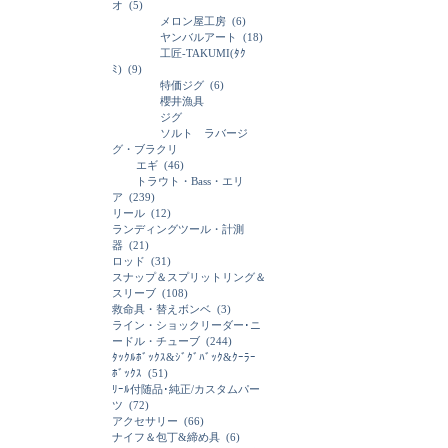
オ
(5)
メロン屋工房
(6)
ヤンバルアート
(18)
工匠-TAKUMI(ﾀｸ
ﾐ)
(9)
特価ジグ
(6)
櫻井漁具
ジグ
ソルト ラバージ
グ・ブラクリ
エギ
(46)
トラウト・Bass・エリ
ア
(239)
リール
(12)
ランディングツール・計測
器
(21)
ロッド
(31)
スナップ＆スプリットリング＆
スリーブ
(108)
救命具・替えボンベ
(3)
ライン・ショックリーダー･ニ
ードル・チューブ
(244)
ﾀｯｸﾙﾎﾞｯｸｽ&ｼﾞｸﾞﾊﾞｯｸ&ｸｰﾗｰ
ﾎﾞｯｸｽ
(51)
ﾘｰﾙ付随品･純正/カスタムパー
ツ
(72)
アクセサリー
(66)
ナイフ＆包丁&締め具
(6)