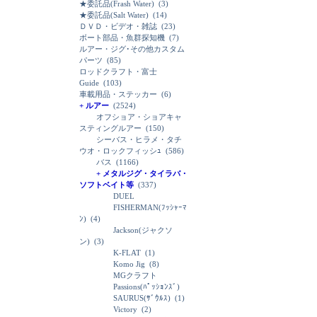
★委託品(Frash Water)
(3)
★委託品(Salt Water)
(14)
ＤＶＤ・ビデオ・雑誌
(23)
ボート部品・魚群探知機
(7)
ルアー・ジグ･その他カスタム
パーツ
(85)
ロッドクラフト・富士
Guide
(103)
車載用品・ステッカー
(6)
+ ルアー
(2524)
オフショア・ショアキャ
スティングルアー
(150)
シーバス・ヒラメ・タチ
ウオ・ロックフィッシｭ
(586)
バス
(1166)
+ メタルジグ・タイラバ・
ソフトベイト等
(337)
DUEL
FISHERMAN(ﾌｯｼｬｰﾏ
ﾝ)
(4)
Jackson(ジャクソ
ン)
(3)
K-FLAT
(1)
Komo Jig
(8)
MGクラフト
Passions(ﾊﾟｯｼｮﾝｽﾞ)
SAURUS(ｻﾞｳﾙｽ)
(1)
Victory
(2)