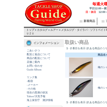
毎週火
平日12:00～夜
日・休日
12:00
新着商品
トップ
»
カタログ
»
ルアー
»
メタルジグ・タイラバ・ソフトベイト
ＵＺＵ
取扱い商品
インフォメーション
1
-
2
番目を表示 (
2
ある商品のうち
ごあいさつ
配送と返品について
商品名+
商品の配送について
店舗ご案内
お問い合わせ
俺のシ
Guide Album
リンク集
-船宿
-メーカー
俺のシ
-その他
現在の黒潮の状況
Yahoo!天気予報
海上保安庁 潮汐情報
1
-
2
番目を表示 (
2
ある商品のうち