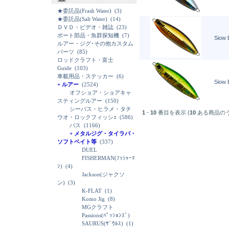
★委託品(Frash Water)
(3)
★委託品(Salt Water)
(14)
ＤＶＤ・ビデオ・雑誌
(23)
ボート部品・魚群探知機
(7)
Siow 
ルアー・ジグ･その他カスタム
パーツ
(85)
ロッドクラフト・富士
Guide
(103)
車載用品・ステッカー
(6)
Siow 
+ ルアー
(2524)
オフショア・ショアキャ
スティングルアー
(150)
シーバス・ヒラメ・タチ
1
-
10
番目を表示 (
10
ある商品の
ウオ・ロックフィッシｭ
(586)
バス
(1166)
+ メタルジグ・タイラバ・
ソフトベイト等
(337)
DUEL
FISHERMAN(ﾌｯｼｬｰﾏ
ﾝ)
(4)
Jackson(ジャクソ
ン)
(3)
K-FLAT
(1)
Komo Jig
(8)
MGクラフト
Passions(ﾊﾟｯｼｮﾝｽﾞ)
SAURUS(ｻﾞｳﾙｽ)
(1)