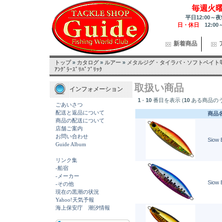
毎週火
平日12:00～夜
日・休日
12:00
新着商品
トップ
»
カタログ
»
ルアー
»
メタルジグ・タイラバ・ソフトベイト
ｱﾝｸﾞﾗｰｽﾞﾘﾊﾟﾌﾞﾘｯｸ
取扱い商品
インフォメーション
1
-
10
番目を表示 (
10
ある商品の
ごあいさつ
配送と返品について
商品
商品の配送について
店舗ご案内
お問い合わせ
Siow 
Guide Album
リンク集
-船宿
-メーカー
Siow 
-その他
現在の黒潮の状況
Yahoo!天気予報
海上保安庁 潮汐情報