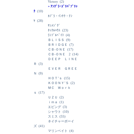
Victory
(2)
+ ｱﾝｸﾞﾗｰｽﾞﾘﾊﾟﾌﾞﾘｯ
ｸ
(10)
ｶﾌﾞﾗ・ｲﾝﾁｸ・ﾃﾝ
ﾔ
(28)
ｻﾝﾒｼﾞｸﾞ
ﾀｯｸﾙﾊｳｽ
(23)
ﾗﾝﾌﾞﾙﾍﾞｲﾄ
(4)
ＢＬＩＳＳ
(9)
ＢＲＩＤＧＥ
(7)
ＣＢ-ＯＮＥ
(17)
ＣＢ-ＯＮＥ 2
(14)
ＤＥＥＰ ＬＩＮＥ
Ｒ
(3)
ＥＶＥＲ ＧＲＥＥ
Ｎ
(9)
ＨＯＴ’ｓ
(15)
ＫＯＯＮＹ’Ｓ
(2)
ＭＣ Ｗｏｒｋ
ｓ
(17)
ＵＺＵ
(2)
ｉｍａ
(1)
エビング
(3)
シャウト
(10)
スミス
(55)
ネイチャーボーイ
ズ
(41)
マリンベイト
(4)