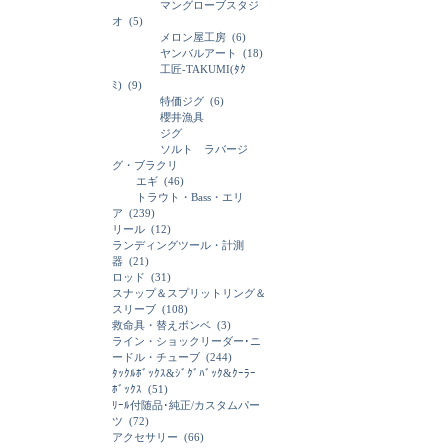
マングローブスタジ
オ
(5)
メロン屋工房
(6)
ヤンバルアート
(18)
工匠-TAKUMI(ﾀｸ
ﾐ)
(9)
特価ジグ
(6)
櫻井漁具
ジグ
ソルト ラバージ
グ・ブラクリ
エギ
(46)
トラウト・Bass・エリ
ア
(239)
リール
(12)
ランディングツール・計測
器
(21)
ロッド
(31)
スナップ＆スプリットリング＆
スリーブ
(108)
救命具・替えボンベ
(3)
ライン・ショックリーダー･ニ
ードル・チューブ
(244)
ﾀｯｸﾙﾎﾞｯｸｽ&ｼﾞｸﾞﾊﾞｯｸ&ｸｰﾗｰ
ﾎﾞｯｸｽ
(51)
ﾘｰﾙ付随品･純正/カスタムパー
ツ
(72)
アクセサリー
(66)