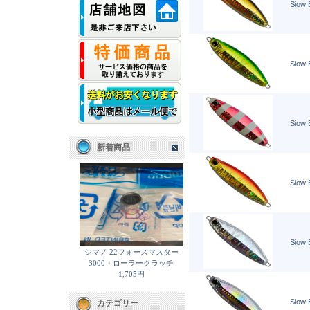
Siow 
Siow 
Siow 
新着商品
Siow 
Siow 
シマノ 22フォースマスター
3000・ローラークラッチ
1,705円
Siow 
カテゴリー