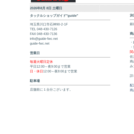
2026年8月 8日 土曜日
決
タックルショップガイド"guide"
銀
埼玉県川口市石神90-2-1F
TEL 048-430-7126
商
FAX 048-430-7136
info@guide-fwc.net
・
guide-fwc.net
・
関
営業日
佐
商
毎週火曜日定休
み
平日12:00～夜9:00まで営業
日・休日
12:00～夜8:00まで営業
詳
駐車場
配
店舗前に１台分ございます。
商