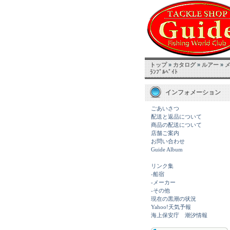
トップ
»
カタログ
»
ルアー
»
ﾗﾝﾌﾞﾙﾍﾞｲﾄ
インフォメーション
ごあいさつ
配送と返品について
商品の配送について
店舗ご案内
お問い合わせ
Guide Album
リンク集
-船宿
-メーカー
-その他
現在の黒潮の状況
Yahoo!天気予報
海上保安庁 潮汐情報