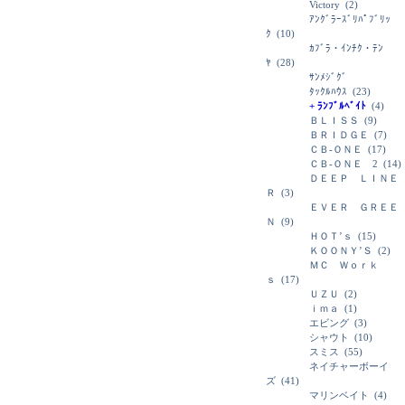
Victory
(2)
ｱﾝｸﾞﾗｰｽﾞﾘﾊﾟﾌﾞﾘｯ
ｸ
(10)
ｶﾌﾞﾗ・ｲﾝﾁｸ・ﾃﾝ
ﾔ
(28)
ｻﾝﾒｼﾞｸﾞ
ﾀｯｸﾙﾊｳｽ
(23)
+ ﾗﾝﾌﾞﾙﾍﾞｲﾄ
(4)
ＢＬＩＳＳ
(9)
ＢＲＩＤＧＥ
(7)
ＣＢ-ＯＮＥ
(17)
ＣＢ-ＯＮＥ 2
(14)
ＤＥＥＰ ＬＩＮＥ
Ｒ
(3)
ＥＶＥＲ ＧＲＥＥ
Ｎ
(9)
ＨＯＴ’ｓ
(15)
ＫＯＯＮＹ’Ｓ
(2)
ＭＣ Ｗｏｒｋ
ｓ
(17)
ＵＺＵ
(2)
ｉｍａ
(1)
エビング
(3)
シャウト
(10)
スミス
(55)
ネイチャーボーイ
ズ
(41)
マリンベイト
(4)