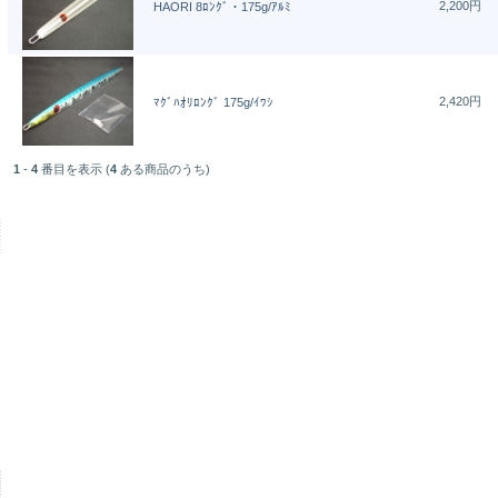
2,200円
HAORI 8ﾛﾝｸﾞ・175g/ｱﾙﾐ
2,420円
ﾏｸﾞﾊｵﾘﾛﾝｸﾞ 175g/ｲﾜｼ
1
-
4
番目を表示 (
4
ある商品のうち)