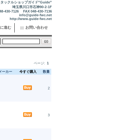
タックルショップガイド”Guide”
埼玉県川口市石神90-2-1F
48-430-7126 FAX 048-430-7136
info@guide-fwc.net
http://www.guide-fwc.net
に進む
お問い合わせ
ページ:
1
メーカー
今すぐ購入
数量
2
3