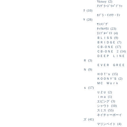
Victory
(2)
ｱﾝｸﾞﾗｰｽﾞﾘﾊﾟﾌﾞﾘｯ
ｸ
(10)
ｶﾌﾞﾗ・ｲﾝﾁｸ・ﾃﾝ
ﾔ
(28)
ｻﾝﾒｼﾞｸﾞ
ﾀｯｸﾙﾊｳｽ
(23)
ﾗﾝﾌﾞﾙﾍﾞｲﾄ
(4)
ＢＬＩＳＳ
(9)
ＢＲＩＤＧＥ
(7)
ＣＢ-ＯＮＥ
(17)
ＣＢ-ＯＮＥ 2
(14)
ＤＥＥＰ ＬＩＮＥ
Ｒ
(3)
ＥＶＥＲ ＧＲＥＥ
Ｎ
(9)
ＨＯＴ’ｓ
(15)
ＫＯＯＮＹ’Ｓ
(2)
ＭＣ Ｗｏｒｋ
ｓ
(17)
ＵＺＵ
(2)
ｉｍａ
(1)
エビング
(3)
シャウト
(10)
スミス
(55)
ネイチャーボーイ
ズ
(41)
マリンベイト
(4)