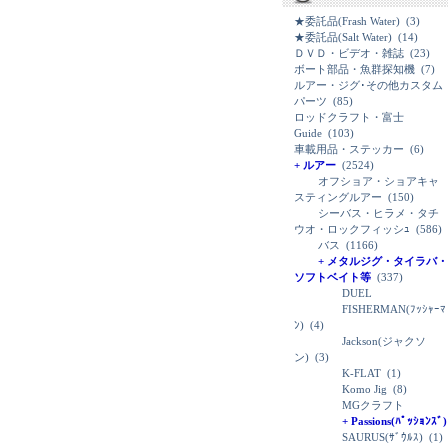
★委託品(Frash Water)
(3)
★委託品(Salt Water)
(14)
ＤＶＤ・ビデオ・雑誌
(23)
ボート部品・魚群探知機
(7)
ルアー・ジグ･その他カスタム
パーツ
(85)
ロッドクラフト・富士
Guide
(103)
車載用品・ステッカー
(6)
+ ルアー
(2524)
オフショア・ショアキャ
スティングルアー
(150)
シーバス・ヒラメ・タチ
ウオ・ロックフィッシｭ
(586)
バス
(1166)
+ メタルジグ・タイラバ・
ソフトベイト等
(337)
DUEL
FISHERMAN(ﾌｯｼｬｰﾏ
ﾝ)
(4)
Jackson(ジャクソ
ン)
(3)
K-FLAT
(1)
Komo Jig
(8)
MGクラフト
+ Passions(ﾊﾟｯｼｮﾝｽﾞ)
SAURUS(ｻﾞｳﾙｽ)
(1)