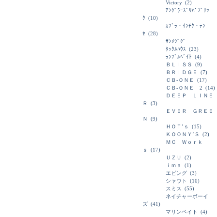
Victory
(2)
ｱﾝｸﾞﾗｰｽﾞﾘﾊﾟﾌﾞﾘｯ
ｸ
(10)
ｶﾌﾞﾗ・ｲﾝﾁｸ・ﾃﾝ
ﾔ
(28)
ｻﾝﾒｼﾞｸﾞ
ﾀｯｸﾙﾊｳｽ
(23)
ﾗﾝﾌﾞﾙﾍﾞｲﾄ
(4)
ＢＬＩＳＳ
(9)
ＢＲＩＤＧＥ
(7)
ＣＢ-ＯＮＥ
(17)
ＣＢ-ＯＮＥ 2
(14)
ＤＥＥＰ ＬＩＮＥ
Ｒ
(3)
ＥＶＥＲ ＧＲＥＥ
Ｎ
(9)
ＨＯＴ’ｓ
(15)
ＫＯＯＮＹ’Ｓ
(2)
ＭＣ Ｗｏｒｋ
ｓ
(17)
ＵＺＵ
(2)
ｉｍａ
(1)
エビング
(3)
シャウト
(10)
スミス
(55)
ネイチャーボーイ
ズ
(41)
マリンベイト
(4)