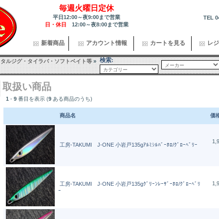
毎週火曜日定休
平日12:00～夜9:00まで営業
TEL 0
日・休日
12:00～夜8:00まで営業
新着商品
アカウント情報
カートを見る
レジ
検索:
メタルジグ・タイラバ・ソフトベイト等
»
取扱い商品
1
-
9
番目を表示 (
9
ある商品のうち)
商品名
価
1,
工房-TAKUMI J-ONE 小岩戸135gｱﾙﾐｼﾙﾊﾞｰﾎﾛ/ｸﾞﾛｰﾍﾞﾘｰ
1,
工房-TAKUMI J-ONE 小岩戸135gｸﾞﾘｰﾝﾚｰｻﾞｰﾎﾛ/ｸﾞﾛｰﾍﾞﾘ
ｰ