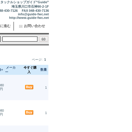
タックルショップガイド”Guide”
埼玉県川口市石神90-2-1F
48-430-7126 FAX 048-430-7136
info@guide-fwc.net
http://www.guide-fwc.net
に進む
お問い合わせ
ページ:
1
メーカ
今すぐ購
格+
数量
ー
入
980
1
円
980
1
円