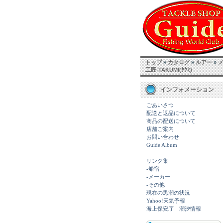
トップ
»
カタログ
»
ルアー
»
工匠-TAKUMI(ﾀｸﾐ)
インフォメーション
ごあいさつ
配送と返品について
商品の配送について
店舗ご案内
お問い合わせ
Guide Album
リンク集
-船宿
-メーカー
-その他
現在の黒潮の状況
Yahoo!天気予報
海上保安庁 潮汐情報