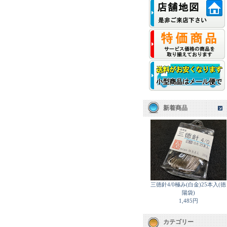
新着商品
三徳針4/0極み(白金)25本入(徳
陽袋)
1,485円
カテゴリー