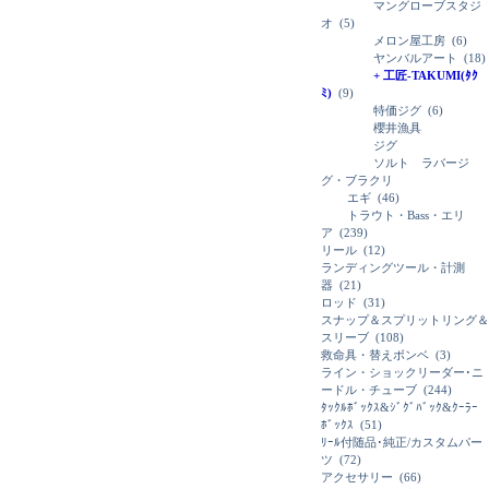
マングローブスタジ
オ
(5)
メロン屋工房
(6)
ヤンバルアート
(18)
+ 工匠-TAKUMI(ﾀｸ
ﾐ)
(9)
特価ジグ
(6)
櫻井漁具
ジグ
ソルト ラバージ
グ・ブラクリ
エギ
(46)
トラウト・Bass・エリ
ア
(239)
リール
(12)
ランディングツール・計測
器
(21)
ロッド
(31)
スナップ＆スプリットリング＆
スリーブ
(108)
救命具・替えボンベ
(3)
ライン・ショックリーダー･ニ
ードル・チューブ
(244)
ﾀｯｸﾙﾎﾞｯｸｽ&ｼﾞｸﾞﾊﾞｯｸ&ｸｰﾗｰ
ﾎﾞｯｸｽ
(51)
ﾘｰﾙ付随品･純正/カスタムパー
ツ
(72)
アクセサリー
(66)