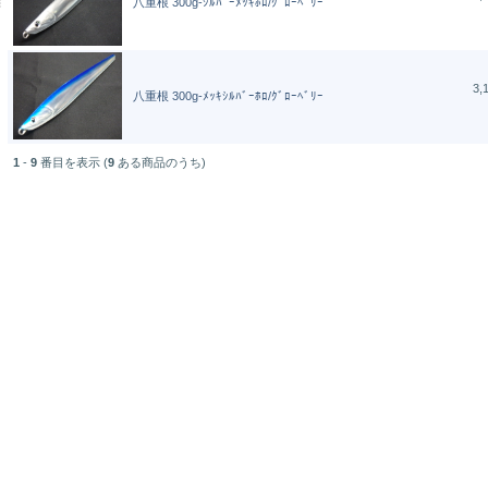
八重根 300g-ｼﾙﾊﾞｰﾒｯｷﾎﾛ/ｸﾞﾛｰﾍﾞﾘｰ
3,
八重根 300g-ﾒｯｷｼﾙﾊﾞｰﾎﾛ/ｸﾞﾛｰﾍﾞﾘｰ
1
-
9
番目を表示 (
9
ある商品のうち)