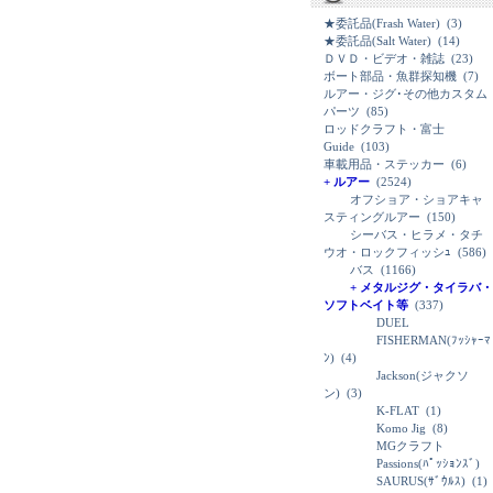
★委託品(Frash Water)
(3)
★委託品(Salt Water)
(14)
ＤＶＤ・ビデオ・雑誌
(23)
ボート部品・魚群探知機
(7)
ルアー・ジグ･その他カスタム
パーツ
(85)
ロッドクラフト・富士
Guide
(103)
車載用品・ステッカー
(6)
+ ルアー
(2524)
オフショア・ショアキャ
スティングルアー
(150)
シーバス・ヒラメ・タチ
ウオ・ロックフィッシｭ
(586)
バス
(1166)
+ メタルジグ・タイラバ・
ソフトベイト等
(337)
DUEL
FISHERMAN(ﾌｯｼｬｰﾏ
ﾝ)
(4)
Jackson(ジャクソ
ン)
(3)
K-FLAT
(1)
Komo Jig
(8)
MGクラフト
Passions(ﾊﾟｯｼｮﾝｽﾞ)
SAURUS(ｻﾞｳﾙｽ)
(1)