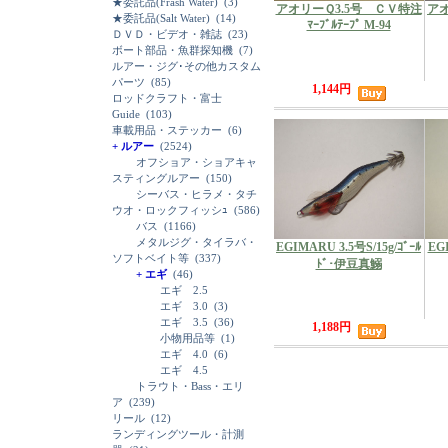
★委託品(Frash Water)
(3)
アオリーＱ3.5号 ＣＶ特注
アオ
★委託品(Salt Water)
(14)
ﾏｰﾌﾞﾙﾃｰﾌﾟ M-94
ＤＶＤ・ビデオ・雑誌
(23)
ボート部品・魚群探知機
(7)
ルアー・ジグ･その他カスタム
パーツ
(85)
1,144円
ロッドクラフト・富士
Guide
(103)
車載用品・ステッカー
(6)
+ ルアー
(2524)
オフショア・ショアキャ
スティングルアー
(150)
シーバス・ヒラメ・タチ
ウオ・ロックフィッシｭ
(586)
バス
(1166)
メタルジグ・タイラバ・
EGIMARU 3.5号S/15g/ｺﾞｰﾙ
EGI
ソフトベイト等
(337)
ﾄﾞ･伊豆真鰯
+ エギ
(46)
エギ 2.5
エギ 3.0
(3)
エギ 3.5
(36)
1,188円
小物用品等
(1)
エギ 4.0
(6)
エギ 4.5
トラウト・Bass・エリ
ア
(239)
リール
(12)
ランディングツール・計測