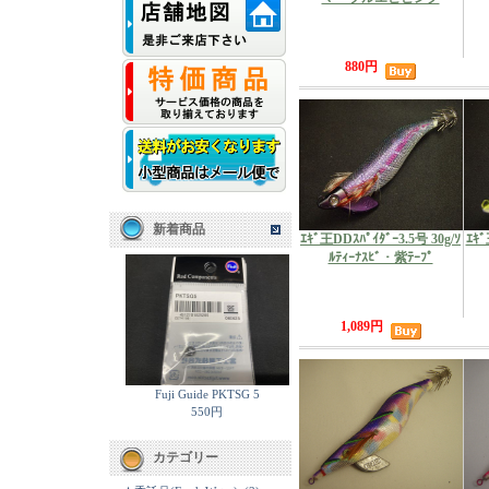
880円
新着商品
ｴｷﾞ王DDｽﾊﾟｲﾀﾞｰ3.5号 30g/ｿ
ｴｷﾞ
ﾙﾃｨｰﾅｽﾋﾞ・紫ﾃｰﾌﾟ
1,089円
Fuji Guide PKTSG 5
550円
カテゴリー