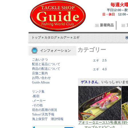
毎週火
平日12:00～夜
日・休日
12:00
新着商品
トップ
»
カタログ
»
ルアー
»
エギ
カテゴリー
インフォメーション
ごあいさつ
エギ 2.5
配送と返品について
商品の配送について
エギ 4.0
店舗ご案内
お問い合わせ
ゲストさん
、いらっしゃいま
Guide Album
リンク集
-船宿
-メーカー
-その他
現在の黒潮の状況
Yahoo!天気予報
海上保安庁 潮汐情報
アオリーＱエース3.5号/夜光
ｱｵﾘ
マーブルエビピンク