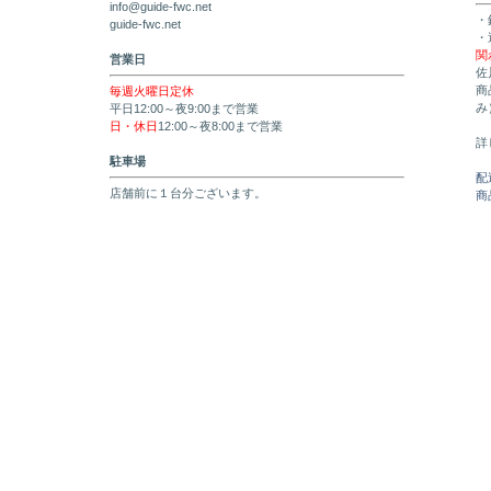
info@guide-fwc.net
・
guide-fwc.net
・
関
営業日
佐
商
毎週火曜日定休
み
平日12:00～夜9:00まで営業
日・休日
12:00～夜8:00まで営業
詳
駐車場
配
店舗前に１台分ございます。
商