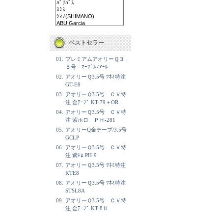
ベストセラー
01.
プレミアムアオリーＱ３．
５号 ﾏｰﾌﾞﾙﾉｱｰﾙ
02.
アオリーＱ3.5号 ﾂﾈﾐ特注
GT-E8
03.
アオリーＱ3.5号 ＣＶ特
注 金ﾃｰﾌﾟ KT-79＋OR
04.
アオリーＱ3.5号 ＣＶ特
注 紫ホロ ＰＨ-281
05.
アオリーQ金テープ/3.5号
GCLP
06.
アオリーＱ3.5号 ＣＶ特
注 紫ﾎﾛ PH-9
07.
アオリーＱ3.5号 ﾂﾈﾐ特注
KTE8
08.
アオリーＱ3.5号 ﾂﾈﾐ特注
STSL8A
09.
アオリーＱ3.5号 ＣＶ特
注 金ﾃｰﾌﾟ KT-8Ⅱ