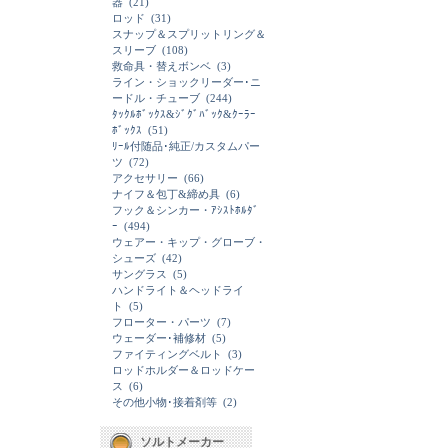
器
(21)
ロッド
(31)
スナップ＆スプリットリング＆
スリーブ
(108)
救命具・替えボンベ
(3)
ライン・ショックリーダー･ニ
ードル・チューブ
(244)
ﾀｯｸﾙﾎﾞｯｸｽ&ｼﾞｸﾞﾊﾞｯｸ&ｸｰﾗｰ
ﾎﾞｯｸｽ
(51)
ﾘｰﾙ付随品･純正/カスタムパー
ツ
(72)
アクセサリー
(66)
ナイフ＆包丁&締め具
(6)
フック＆シンカー・ｱｼｽﾄﾎﾙﾀﾞ
ｰ
(494)
ウェアー・キップ・グローブ・
シューズ
(42)
サングラス
(5)
ハンドライト＆ヘッドライ
ト
(5)
フローター・パーツ
(7)
ウェーダー･補修材
(5)
ファイティングベルト
(3)
ロッドホルダー＆ロッドケー
ス
(6)
その他小物･接着剤等
(2)
ソルトメーカー