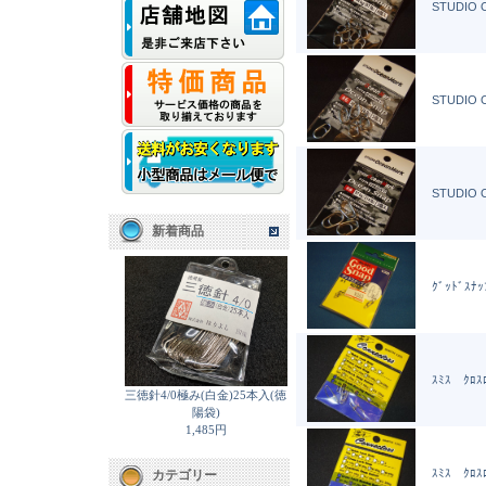
STUDIO O
STUDIO O
STUDIO O
新着商品
ｸﾞｯﾄﾞｽﾅｯ
ｽﾐｽ ｸﾛｽﾛ
三徳針4/0極み(白金)25本入(徳
陽袋)
1,485円
ｽﾐｽ ｸﾛｽﾛ
カテゴリー