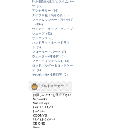
ﾘｰﾙ付随品･純正/カスタムパー
ツ
(72)
アクセサリー
(66)
ナイフ＆包丁&締め具
(6)
フック＆シンカー・ｱｼｽﾄﾎﾙﾀﾞ
ｰ
(494)
ウェアー・キップ・グローブ・
シューズ
(42)
サングラス
(5)
ハンドライト＆ヘッドライ
ト
(5)
フローター・パーツ
(7)
ウェーダー･補修材
(5)
ファイティングベルト
(3)
ロッドホルダー＆ロッドケー
ス
(6)
その他小物･接着剤等
(2)
ソルトメーカー