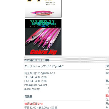
2026年8月 8日 土曜日
決
タックルショップガイド"guide"
銀
埼玉県川口市石神90-2-1F
TEL 048-430-7126
商
FAX 048-430-7136
info@guide-fwc.net
・
guide-fwc.net
・
関
営業日
佐
商
毎週火曜日定休
み
平日12:00～夜9:00まで営業