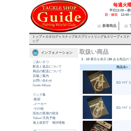
毎週火
平日12:00～夜
日・休日
12:00
新着商品
トップ
»
カタログ
»
スナップ＆スプリットリング＆スリーブ
»
スナ
ップ
取扱い商品
インフォメーション
1
-
10
番目を表示 (
26
ある商品の
ごあいさつ
配送と返品について
商品名+
商品の配送について
店舗ご案内
お問い合わせ
EG ﾜｲﾄﾞｽ
Guide Album
リンク集
-船宿
-メーカー
EG ﾜｲﾄﾞｽ
-その他
現在の黒潮の状況
Yahoo!天気予報
海上保安庁 潮汐情報