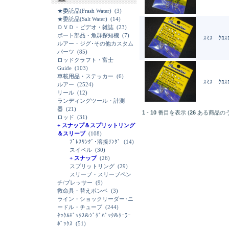
★委託品(Frash Water)
(3)
★委託品(Salt Water)
(14)
ＤＶＤ・ビデオ・雑誌
(23)
ボート部品・魚群探知機
(7)
ｽﾐｽ ｸﾛｽﾛ
ルアー・ジグ･その他カスタム
パーツ
(85)
ロッドクラフト・富士
Guide
(103)
車載用品・ステッカー
(6)
ｽﾐｽ ｸﾛｽﾛ
ルアー
(2524)
リール
(12)
ランディングツール・計測
器
(21)
1
-
10
番目を表示 (
26
ある商品の
ロッド
(31)
+ スナップ＆スプリットリング
＆スリーブ
(108)
ﾌﾟﾚｽﾘﾝｸﾞ･溶接ﾘﾝｸﾞ
(14)
スイベル
(30)
+ スナップ
(26)
スプリットリング
(29)
スリーブ・スリーブペン
チ/プレッサー
(9)
救命具・替えボンベ
(3)
ライン・ショックリーダー･ニ
ードル・チューブ
(244)
ﾀｯｸﾙﾎﾞｯｸｽ&ｼﾞｸﾞﾊﾞｯｸ&ｸｰﾗｰ
ﾎﾞｯｸｽ
(51)