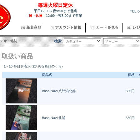
毎週火曜日定休
平日12:00～夜9:00まで営業
TEL 0
日・休日
12:00～夜8:00まで営業
新着商品
アカウント情報
カートを見る
レジ
デオ・雑誌
検索:
取扱い商品
1
-
10
番目を表示 (
23
ある商品のうち)
商品名
価格
Bass Navi 八郎潟北部
880円
Bass Navi 北浦
880円