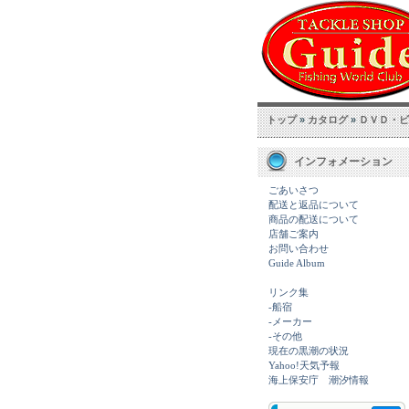
トップ
»
カタログ
»
ＤＶＤ・ビ
インフォメーション
ごあいさつ
配送と返品について
商品の配送について
店舗ご案内
お問い合わせ
Guide Album
リンク集
-船宿
-メーカー
-その他
現在の黒潮の状況
Yahoo!天気予報
海上保安庁 潮汐情報