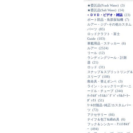
★委託品(Frash Water)
(3)
★委託品(Salt Water)
(14)
+ ＤＶＤ・ビデオ・雑誌
(23)
ボート部品・魚群探知機
(7)
ルアー・ジグ･その他カスタム
パーツ
(85)
ロッドクラフト・富士
Guide
(103)
車載用品・ステッカー
(6)
ルアー
(2524)
リール
(12)
ランディングツール・計測
器
(21)
ロッド
(31)
スナップ＆スプリットリング＆
スリーブ
(108)
救命具・替えボンベ
(3)
ライン・ショックリーダー･ニ
ードル・チューブ
(244)
ﾀｯｸﾙﾎﾞｯｸｽ&ｼﾞｸﾞﾊﾞｯｸ&ｸｰﾗｰ
ﾎﾞｯｸｽ
(51)
ﾘｰﾙ付随品･純正/カスタムパー
ツ
(72)
アクセサリー
(66)
ナイフ＆包丁&締め具
(6)
フック＆シンカー・ｱｼｽﾄﾎﾙﾀﾞ
ｰ
(494)