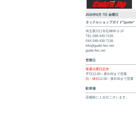
2026年8月 7日 金曜日
タックルショップガイド"guide"
埼玉県川口市石神90-2-1F
TEL 048-430-7126
FAX 048-430-7136
info@guide-fwc.net
guide-fwc.net
営業日
毎週火曜日定休
平日12:00～夜9:00まで営業
日・休日
12:00～夜8:00まで営業
駐車場
店舗前に１台分ございます。