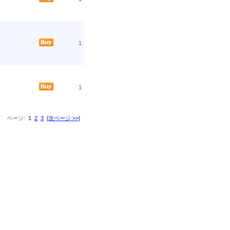
1
1
ページ:
1
2
3
[次ページ >>]