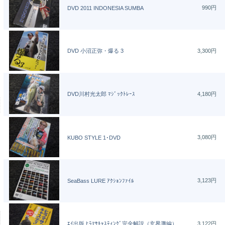
990円
DVD 2011 INDONESIA SUMBA
DVD 小沼正弥・爆る 3
3,300円
DVD川村光太郎 ﾏｼﾞｯｸﾄﾚｰｽ
4,180円
3,080円
KUBO STYLE 1･DVD
3,123円
SeaBass LURE ｱｸｼｮﾝﾌｧｲﾙ
ｴｲ出版 ﾋﾗﾏｻｷｬｽﾃｨﾝｸﾞ完全解説（玄界灘編）
3,122円