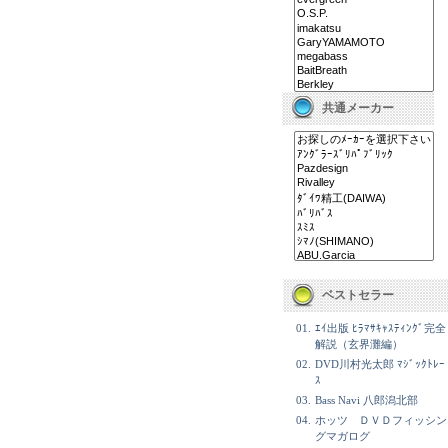
共通メーカー
ベストセラー
01.
ｴｲ出版 ﾋﾗﾏｻｷｬｽﾃｨﾝｸﾞ完全
解説（玄界灘編）
02.
DVD川村光太郎 ﾏｼﾞｯｸﾄﾚｰ
ｽ
03.
Bass Navi 八郎潟北部
04.
ホッツ ＤＶＤフィッシン
グマガログ