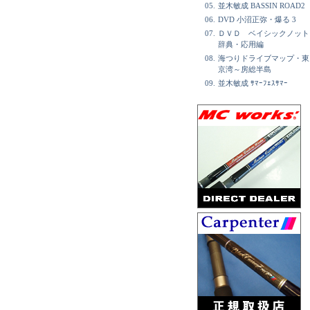
05.
並木敏成 BASSIN ROAD2
06.
DVD 小沼正弥・爆る 3
07.
ＤＶＤ ベイシックノット
辞典・応用編
08.
海つりドライブマップ・東
京湾～房総半島
09.
並木敏成 ｻﾏｰﾌｪｽｻﾏｰ