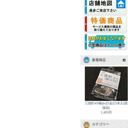
新着商品
三徳針4/0極み(白金)25本入(徳
陽袋)
1,485円
カテゴリー