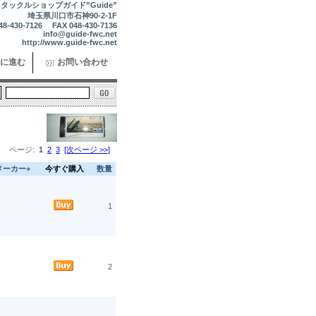
タックルショップガイド”Guide”
埼玉県川口市石神90-2-1F
48-430-7126 FAX 048-430-7136
info@guide-fwc.net
http://www.guide-fwc.net
に進む
お問い合わせ
ページ:
1
2
3
[次ページ >>]
メーカー+
今すぐ購入
数量
1
2