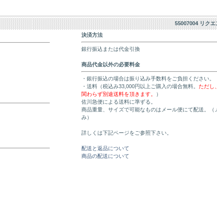
55007004 リク
決済方法
銀行振込または代金引換
商品代金以外の必要料金
・銀行振込の場合は振り込み手数料をご負担ください。
・送料（税込み33,000円以上ご購入の場合無料。
ただし
関わらず別途送料を頂きます。
）
佐川急便による送料に準ずる。
商品重量、サイズで可能なものはメール便にて配送。（
み）
詳しくは下記ページをご参照下さい。
配送と返品について
商品の配送について