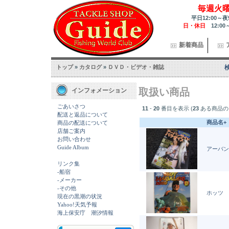
毎週火
平日12:00～夜
日・休日
12:00
新着商品
トップ
»
カタログ
»
ＤＶＤ・ビデオ・雑誌
取扱い商品
インフォメーション
ごあいさつ
11
-
20
番目を表示 (
23
ある商品の
配送と返品について
商品名+
商品の配送について
店舗ご案内
お問い合わせ
Guide Album
アーバン
リンク集
-船宿
-メーカー
-その他
ホッツ 
現在の黒潮の状況
Yahoo!天気予報
海上保安庁 潮汐情報