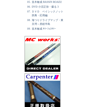
05.
並木敏成 BASSIN ROAD2
06.
DVD 小沼正弥・爆る 3
07.
ＤＶＤ ベイシックノット
辞典・応用編
08.
海つりドライブマップ・東
京湾～房総半島
09.
並木敏成 ｻﾏｰﾌｪｽｻﾏｰ