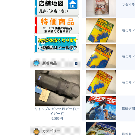
マダイラ
海つりド
海つりド
新着商品
海つりド
佐藤伊知郎
リトルプレゼンツ EIガード(エ
イガード)
8,580円
カテゴリー
最新版 