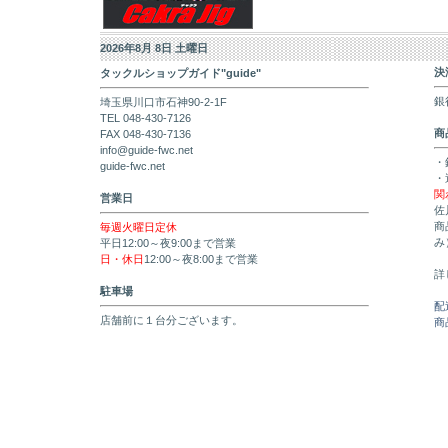
2026年8月 8日 土曜日
決
タックルショップガイド"guide"
銀
埼玉県川口市石神90-2-1F
TEL 048-430-7126
商
FAX 048-430-7136
info@guide-fwc.net
・
guide-fwc.net
・
関
営業日
佐
商
毎週火曜日定休
み
平日12:00～夜9:00まで営業
日・休日
12:00～夜8:00まで営業
詳
駐車場
配
店舗前に１台分ございます。
商