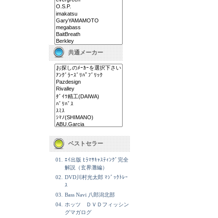
共通メーカー
ベストセラー
01.
ｴｲ出版 ﾋﾗﾏｻｷｬｽﾃｨﾝｸﾞ完全
解説（玄界灘編）
02.
DVD川村光太郎 ﾏｼﾞｯｸﾄﾚｰ
ｽ
03.
Bass Navi 八郎潟北部
04.
ホッツ ＤＶＤフィッシン
グマガログ