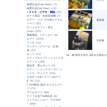
★委託品(Frash Water)
(3)
★委託品(Salt Water)
(14)
+ ＤＶＤ・ビデオ・雑誌
(23)
ボート部品・魚群探知機
(7)
ルアー・ジグ･その他カスタム
最新版 
パーツ
(85)
ロッドクラフト・富士
Guide
(103)
車載用品・ステッカー
(6)
ルアー
(2524)
中村豪 
リール
(12)
ランディングツール・計測
器
(21)
ロッド
(31)
11
-
20
番目を表示 (
23
ある商品の
スナップ＆スプリットリング＆
スリーブ
(108)
救命具・替えボンベ
(3)
ライン・ショックリーダー･ニ
ードル・チューブ
(244)
ﾀｯｸﾙﾎﾞｯｸｽ&ｼﾞｸﾞﾊﾞｯｸ&ｸｰﾗｰ
ﾎﾞｯｸｽ
(51)
ﾘｰﾙ付随品･純正/カスタムパー
ツ
(72)
アクセサリー
(66)
ナイフ＆包丁&締め具
(6)
フック＆シンカー・ｱｼｽﾄﾎﾙﾀﾞ
ｰ
(494)