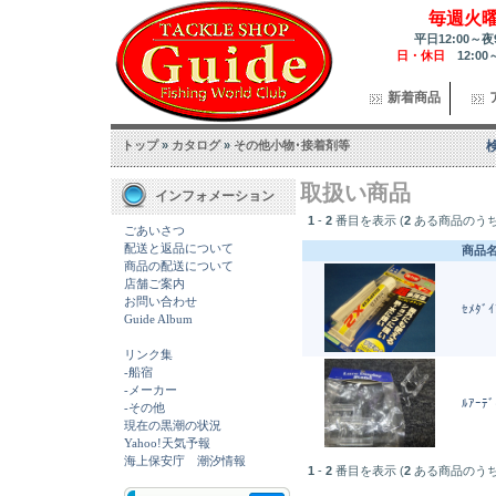
毎週火
平日12:00～夜
日・休日
12:00
新着商品
トップ
»
カタログ
»
その他小物･接着剤等
取扱い商品
インフォメーション
1
-
2
番目を表示 (
2
ある商品のうち
ごあいさつ
配送と返品について
商品名
商品の配送について
店舗ご案内
お問い合わせ
ｾﾒﾀﾞｲ
Guide Album
リンク集
-船宿
-メーカー
ﾙｱｰﾃ
-その他
現在の黒潮の状況
Yahoo!天気予報
海上保安庁 潮汐情報
1
-
2
番目を表示 (
2
ある商品のうち