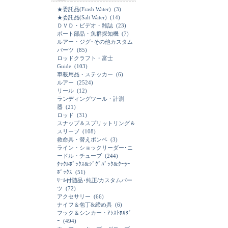
★委託品(Frash Water)
(3)
★委託品(Salt Water)
(14)
ＤＶＤ・ビデオ・雑誌
(23)
ボート部品・魚群探知機
(7)
ルアー・ジグ･その他カスタム
パーツ
(85)
ロッドクラフト・富士
Guide
(103)
車載用品・ステッカー
(6)
ルアー
(2524)
リール
(12)
ランディングツール・計測
器
(21)
ロッド
(31)
スナップ＆スプリットリング＆
スリーブ
(108)
救命具・替えボンベ
(3)
ライン・ショックリーダー･ニ
ードル・チューブ
(244)
ﾀｯｸﾙﾎﾞｯｸｽ&ｼﾞｸﾞﾊﾞｯｸ&ｸｰﾗｰ
ﾎﾞｯｸｽ
(51)
ﾘｰﾙ付随品･純正/カスタムパー
ツ
(72)
アクセサリー
(66)
ナイフ＆包丁&締め具
(6)
フック＆シンカー・ｱｼｽﾄﾎﾙﾀﾞ
ｰ
(494)