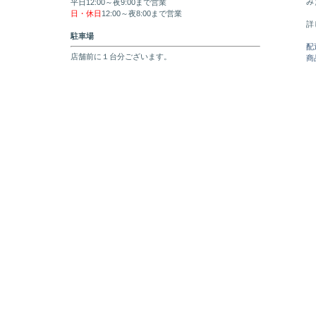
み
平日12:00～夜9:00まで営業
日・休日
12:00～夜8:00まで営業
詳
駐車場
配
店舗前に１台分ございます。
商