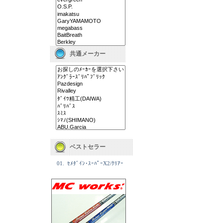
共通メーカー
ベストセラー
01.
ｾﾒﾀﾞｲﾝ･ｽｰﾊﾟｰX2/ｸﾘｱｰ