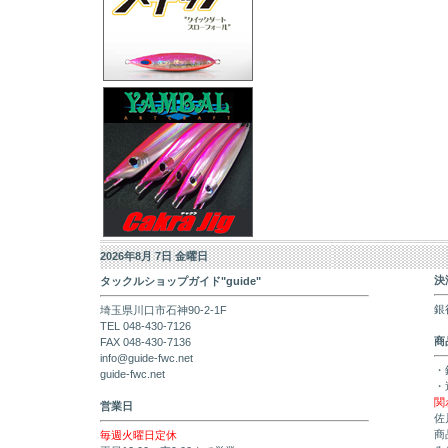
2026年8月 7日 金曜日
決
タックルショップガイド"guide"
銀
埼玉県川口市石神90-2-1F
TEL 048-430-7126
商
FAX 048-430-7136
info@guide-fwc.net
・
guide-fwc.net
・
関
営業日
佐
商
毎週火曜日定休