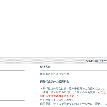
55045120 リク
決済方法
銀行振込または代金引換
商品代金以外の必要料金
・銀行振込の場合は振り込み手数料をご負担ください。
・送料（税込み33,000円以上ご購入の場合無料。
ただし
関わらず別途送料を頂きます。
）
佐川急便による送料に準ずる。
商品重量、サイズで可能なものはメール便にて配送。（