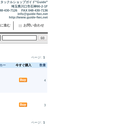
タックルショップガイド”Guide”
埼玉県川口市石神90-2-1F
48-430-7126 FAX 048-430-7136
info@guide-fwc.net
http://www.guide-fwc.net
に進む
お問い合わせ
ページ:
1
カー
今すぐ購入
数量
4
3
ページ:
1