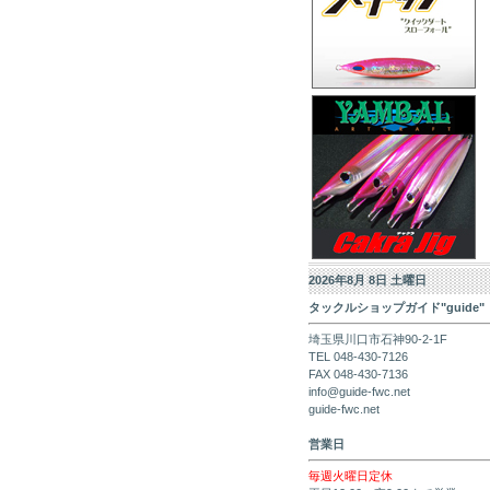
2026年8月 8日 土曜日
タックルショップガイド"guide"
埼玉県川口市石神90-2-1F
TEL 048-430-7126
FAX 048-430-7136
info@guide-fwc.net
guide-fwc.net
営業日
毎週火曜日定休