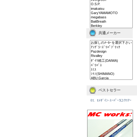
共通メーカー
ベストセラー
01.
ｾﾒﾀﾞｲﾝ･ｽｰﾊﾟｰX2/ｸﾘｱｰ