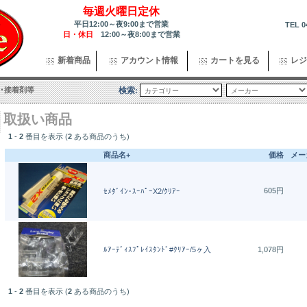
毎週火曜日定休
平日12:00～夜9:00まで営業
TEL 0
日・休日
12:00～夜8:00まで営業
新着商品
アカウント情報
カートを見る
レジ
･接着剤等
検索:
取扱い商品
1
-
2
番目を表示 (
2
ある商品のうち)
商品名+
価格
メー
605円
ｾﾒﾀﾞｲﾝ･ｽｰﾊﾟｰX2/ｸﾘｱｰ
ﾙｱｰﾃﾞｨｽﾌﾟﾚｲｽﾀﾝﾄﾞ#ｸﾘｱｰ/5ヶ入
1,078円
1
-
2
番目を表示 (
2
ある商品のうち)