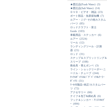
★委託品(Frash Water)
(3)
★委託品(Salt Water)
(14)
ＤＶＤ・ビデオ・雑誌
(23)
ボート部品・魚群探知機
(7)
ルアー・ジグ･その他カスタム
パーツ
(85)
ロッドクラフト・富士
Guide
(103)
車載用品・ステッカー
(6)
ルアー
(2524)
リール
(12)
ランディングツール・計測
器
(21)
ロッド
(31)
スナップ＆スプリットリング＆
スリーブ
(108)
救命具・替えボンベ
(3)
ライン・ショックリーダー･ニ
ードル・チューブ
(244)
ﾀｯｸﾙﾎﾞｯｸｽ&ｼﾞｸﾞﾊﾞｯｸ&ｸｰﾗｰ
ﾎﾞｯｸｽ
(51)
ﾘｰﾙ付随品･純正/カスタムパー
ツ
(72)
アクセサリー
(66)
ナイフ＆包丁&締め具
(6)
フック＆シンカー・ｱｼｽﾄﾎﾙﾀﾞ
ｰ
(494)