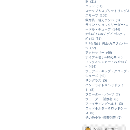
器
(21)
ロッド
(31)
スナップ＆スプリットリング＆
スリーブ
(108)
救命具・替えボンベ
(3)
ライン・ショックリーダー･ニ
ードル・チューブ
(244)
ﾀｯｸﾙﾎﾞｯｸｽ&ｼﾞｸﾞﾊﾞｯｸ&ｸｰﾗｰ
ﾎﾞｯｸｽ
(51)
ﾘｰﾙ付随品･純正/カスタムパー
ツ
(72)
アクセサリー
(66)
ナイフ＆包丁&締め具
(6)
フック＆シンカー・ｱｼｽﾄﾎﾙﾀﾞ
ｰ
(494)
ウェアー・キップ・グローブ・
シューズ
(42)
サングラス
(5)
ハンドライト＆ヘッドライ
ト
(5)
フローター・パーツ
(7)
ウェーダー･補修材
(5)
ファイティングベルト
(3)
ロッドホルダー＆ロッドケー
ス
(6)
その他小物･接着剤等
(2)
ソルトメーカー