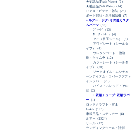
★委託品(Frash Water)
(3)
★委託品(Salt Water)
(14)
ＤＶＤ・ビデオ・雑誌
(23)
ボート部品・魚群探知機
(7)
+ ルアー・ジグ･その他カスタ
ムパーツ
(85)
ﾌﾞﾚｰﾄﾞ
(13)
ﾎﾟｰｸ・ﾄﾚｰﾗ
(4)
アイ（目玉シール）
(9)
アワビシート（シールタ
イプ）
(4)
ウレタンコート・他溶
剤・ケイムラ
(12)
カラーシート（シールタ
イプ）
(20)
ソークオイル・ムシチュ
ーンアイテム・ラバージグファ
インラバー
(20)
バイス・スレッド・その
他
(2)
+ 収縮チューブ･収縮ラバ
ー
(1)
ロッドクラフト・富士
Guide
(103)
車載用品・ステッカー
(6)
ルアー
(2524)
リール
(12)
ランディングツール・計測