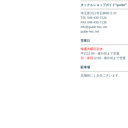
タックルショップガイド"guide"
埼玉県川口市石神90-2-1F
TEL 048-430-7126
FAX 048-430-7136
info@guide-fwc.net
guide-fwc.net
営業日
毎週火曜日定休
平日12:00～夜9:00まで営業
日・休日
12:00～夜8:00まで営業
駐車場
店舗前に１台分ございます。