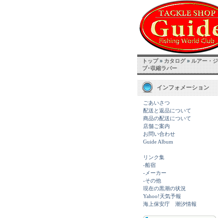
トップ
»
カタログ
»
ルアー・ジ
ブ･収縮ラバー
インフォメーション
ごあいさつ
配送と返品について
商品の配送について
店舗ご案内
お問い合わせ
Guide Album
リンク集
-船宿
-メーカー
-その他
現在の黒潮の状況
Yahoo!天気予報
海上保安庁 潮汐情報