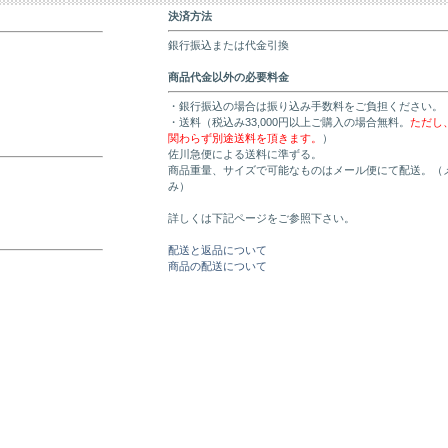
決済方法
銀行振込または代金引換
商品代金以外の必要料金
・銀行振込の場合は振り込み手数料をご負担ください。
・送料（税込み33,000円以上ご購入の場合無料。
ただし
関わらず別途送料を頂きます。
）
佐川急便による送料に準ずる。
商品重量、サイズで可能なものはメール便にて配送。（
み）
詳しくは下記ページをご参照下さい。
配送と返品について
商品の配送について