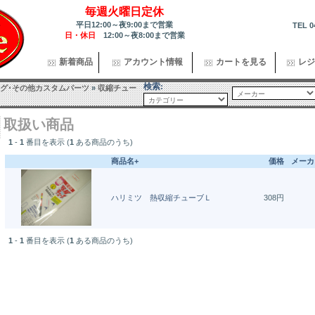
毎週火曜日定休
平日12:00～夜9:00まで営業
TEL 0
日・休日
12:00～夜8:00まで営業
新着商品
アカウント情報
カートを見る
レジ
検索:
グ･その他カスタムパーツ
»
収縮チュー
取扱い商品
1
-
1
番目を表示 (
1
ある商品のうち)
商品名+
価格
メーカ
ハリミツ 熱収縮チューブＬ
308円
1
-
1
番目を表示 (
1
ある商品のうち)