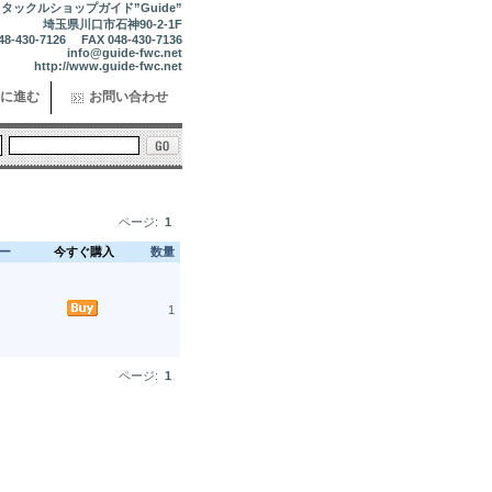
タックルショップガイド”Guide”
埼玉県川口市石神90-2-1F
48-430-7126 FAX 048-430-7136
info@guide-fwc.net
http://www.guide-fwc.net
に進む
お問い合わせ
ページ:
1
ー
今すぐ購入
数量
1
ページ:
1