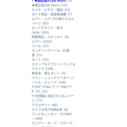
+ ★委託品(Frash Water)
(3)
★委託品(Salt Water)
(14)
ＤＶＤ・ビデオ・雑誌
(23)
ボート部品・魚群探知機
(7)
ルアー・ジグ･その他カスタム
パーツ
(85)
ロッドクラフト・富士
Guide
(103)
車載用品・ステッカー
(6)
ルアー
(2524)
リール
(12)
ランディングツール・計測
器
(21)
ロッド
(31)
スナップ＆スプリットリング＆
スリーブ
(108)
救命具・替えボンベ
(3)
ライン・ショックリーダー･ニ
ードル・チューブ
(244)
ﾀｯｸﾙﾎﾞｯｸｽ&ｼﾞｸﾞﾊﾞｯｸ&ｸｰﾗｰ
ﾎﾞｯｸｽ
(51)
ﾘｰﾙ付随品･純正/カスタムパー
ツ
(72)
アクセサリー
(66)
ナイフ＆包丁&締め具
(6)
フック＆シンカー・ｱｼｽﾄﾎﾙﾀﾞ
ｰ
(494)
ウェアー・キップ・グローブ・