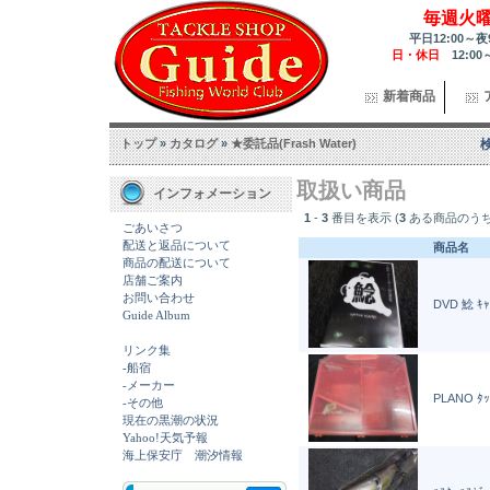
毎週火
平日12:00～夜
日・休日
12:00
新着商品
トップ
»
カタログ
»
★委託品(Frash Water)
取扱い商品
インフォメーション
1
-
3
番目を表示 (
3
ある商品のうち
ごあいさつ
配送と返品について
商品名
商品の配送について
店舗ご案内
お問い合わせ
DVD 鯰 ｷ
Guide Album
リンク集
-船宿
-メーカー
PLANO ﾀ
-その他
現在の黒潮の状況
Yahoo!天気予報
海上保安庁 潮汐情報