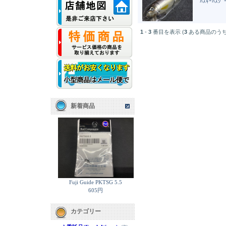
ﾊｽｷｰﾊｽｼ
1
-
3
番目を表示 (
3
ある商品のうち
新着商品
Fuji Guide PKTSG 5.5
605円
カテゴリー