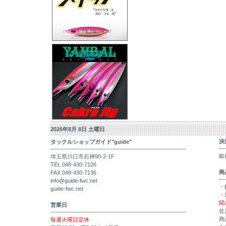
2026年8月 8日 土曜日
決
タックルショップガイド"guide"
銀
埼玉県川口市石神90-2-1F
TEL 048-430-7126
商
FAX 048-430-7136
info@guide-fwc.net
・
guide-fwc.net
・
関
営業日
佐
商
毎週火曜日定休