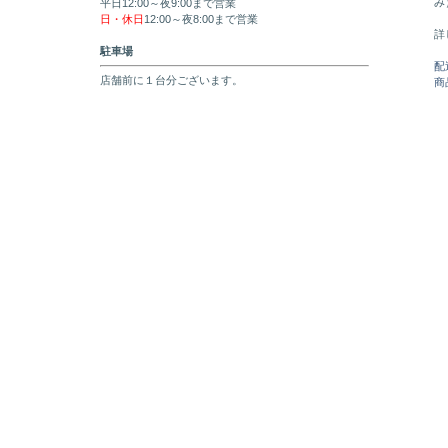
み
平日12:00～夜9:00まで営業
日・休日
12:00～夜8:00まで営業
詳
駐車場
配
店舗前に１台分ございます。
商