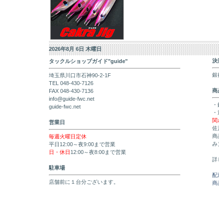
2026年8月 6日 木曜日
決
タックルショップガイド"guide"
銀
埼玉県川口市石神90-2-1F
TEL 048-430-7126
商
FAX 048-430-7136
info@guide-fwc.net
・
guide-fwc.net
・
関
営業日
佐
商
毎週火曜日定休
み
平日12:00～夜9:00まで営業
日・休日
12:00～夜8:00まで営業
詳
駐車場
配
店舗前に１台分ございます。
商