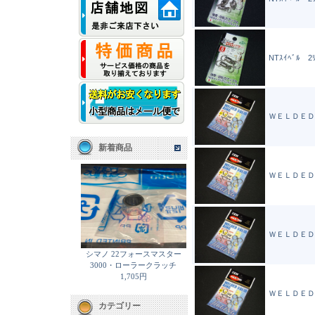
NTｽｲﾍﾞﾙ 2ﾘ
ＷＥＬＤＥＤ
新着商品
ＷＥＬＤＥＤ
ＷＥＬＤＥＤ
シマノ 22フォースマスター
3000・ローラークラッチ
1,705円
ＷＥＬＤＥＤ
カテゴリー