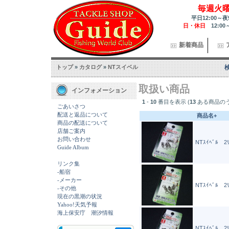
毎週火
平日12:00～夜
日・休日
12:00
新着商品
トップ
»
カタログ
»
NTスイベル
取扱い商品
インフォメーション
1
-
10
番目を表示 (
13
ある商品の
ごあいさつ
配送と返品について
商品名+
商品の配送について
店舗ご案内
お問い合わせ
NTｽｲﾍﾞﾙ 2ﾘ
Guide Album
リンク集
-船宿
-メーカー
NTｽｲﾍﾞﾙ 2ﾘ
-その他
現在の黒潮の状況
Yahoo!天気予報
海上保安庁 潮汐情報
NTｽｲﾍﾞﾙ 2ﾘ