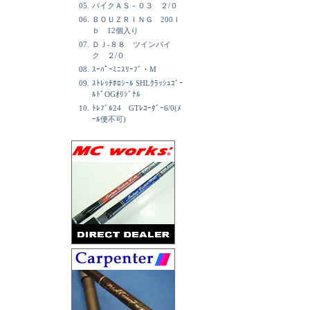
05.
パイクＡＳ－０３ ２/０
06.
ＢＯＵＺＲＩＮＧ 200ｌ
ｂ 12個入り
07.
ＤＪ-８８ ツインパイ
ク ２/０
08.
ｽｰﾊﾟｰﾐﾆｽﾘｰﾌﾞ・M
09.
ｽﾄﾚｯﾁﾎﾛｼｰﾙ SHLｸﾗｯｼｭｺﾞｰ
ﾙﾄﾞOGｵﾘｼﾞﾅﾙ
10.
ﾄﾚﾌﾞﾙ24 GTﾚｺｰﾀﾞｰ6/0(ﾒ
ｰﾙ便不可)