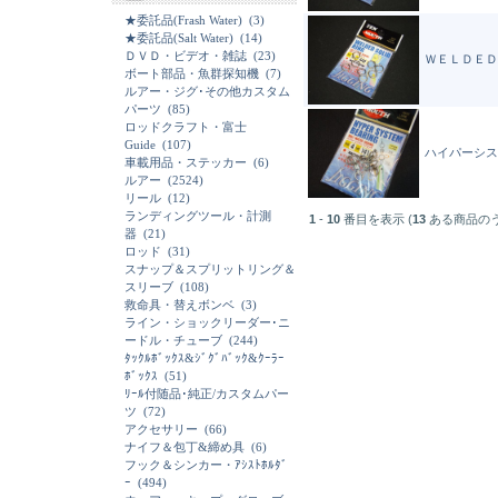
★委託品(Frash Water)
(3)
★委託品(Salt Water)
(14)
ＤＶＤ・ビデオ・雑誌
(23)
ＷＥＬＤＥＤ
ボート部品・魚群探知機
(7)
ルアー・ジグ･その他カスタム
パーツ
(85)
ロッドクラフト・富士
Guide
(107)
ハイパーシス
車載用品・ステッカー
(6)
ルアー
(2524)
リール
(12)
ランディングツール・計測
1
-
10
番目を表示 (
13
ある商品の
器
(21)
ロッド
(31)
スナップ＆スプリットリング＆
スリーブ
(108)
救命具・替えボンベ
(3)
ライン・ショックリーダー･ニ
ードル・チューブ
(244)
ﾀｯｸﾙﾎﾞｯｸｽ&ｼﾞｸﾞﾊﾞｯｸ&ｸｰﾗｰ
ﾎﾞｯｸｽ
(51)
ﾘｰﾙ付随品･純正/カスタムパー
ツ
(72)
アクセサリー
(66)
ナイフ＆包丁&締め具
(6)
フック＆シンカー・ｱｼｽﾄﾎﾙﾀﾞ
ｰ
(494)