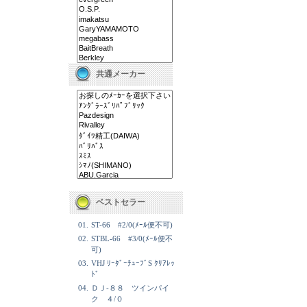
共通メーカー
ベストセラー
01.
ST-66 #2/0(ﾒｰﾙ便不可)
02.
STBL-66 #3/0(ﾒｰﾙ便不
可)
03.
VHJ ﾘｰﾀﾞｰﾁｭｰﾌﾞS ｸﾘｱﾚｯ
ﾄﾞ
04.
ＤＪ-８８ ツインパイ
ク ４/０