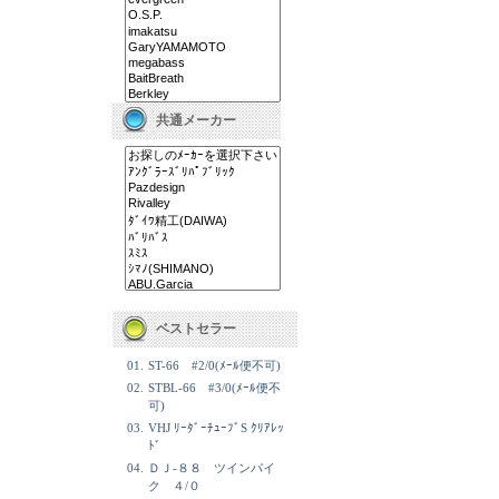
共通メーカー
ベストセラー
01.
ST-66 #2/0(ﾒｰﾙ便不可)
02.
STBL-66 #3/0(ﾒｰﾙ便不
可)
03.
VHJ ﾘｰﾀﾞｰﾁｭｰﾌﾞS ｸﾘｱﾚｯ
ﾄﾞ
04.
ＤＪ-８８ ツインパイ
ク ４/０