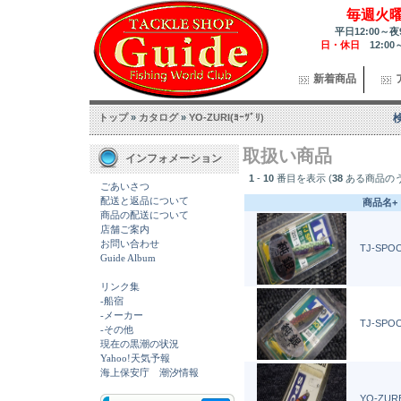
毎週火
平日12:00～夜
日・休日
12:00
新着商品
トップ
»
カタログ
»
YO-ZURI(ﾖｰﾂﾞﾘ)
取扱い商品
インフォメーション
1
-
10
番目を表示 (
38
ある商品の
ごあいさつ
配送と返品について
商品名+
商品の配送について
店舗ご案内
お問い合わせ
TJ-SPO
Guide Album
リンク集
-船宿
-メーカー
TJ-SPO
-その他
現在の黒潮の状況
Yahoo!天気予報
海上保安庁 潮汐情報
YO-ZUR