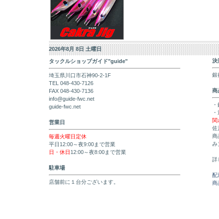
2026年8月 8日 土曜日
決
タックルショップガイド"guide"
銀
埼玉県川口市石神90-2-1F
TEL 048-430-7126
商
FAX 048-430-7136
info@guide-fwc.net
・
guide-fwc.net
・
関
営業日
佐
商
毎週火曜日定休
み
平日12:00～夜9:00まで営業
日・休日
12:00～夜8:00まで営業
詳
駐車場
配
店舗前に１台分ございます。
商