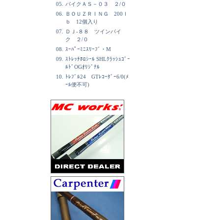
05.
パイクＡＳ－０３ ２/０
06.
ＢＯＵＺＲＩＮＧ 200ｌ
ｂ 12個入り
07.
ＤＪ-８８ ツインパイ
ク ２/０
08.
ｽｰﾊﾟｰﾐﾆｽﾘｰﾌﾞ・M
09.
ｽﾄﾚｯﾁﾎﾛｼｰﾙ SHLｸﾗｯｼｭｺﾞｰ
ﾙﾄﾞOGｵﾘｼﾞﾅﾙ
10.
ﾄﾚﾌﾞﾙ24 GTﾚｺｰﾀﾞｰ6/0(ﾒ
ｰﾙ便不可)