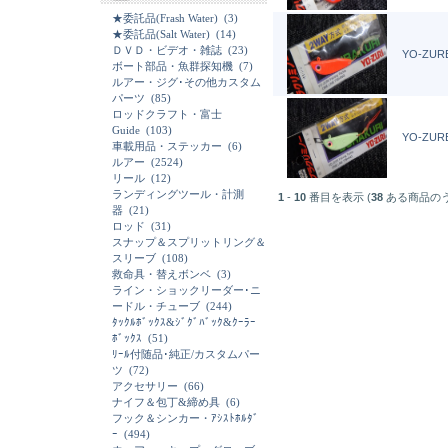
★委託品(Frash Water)
(3)
★委託品(Salt Water)
(14)
ＤＶＤ・ビデオ・雑誌
(23)
YO-ZURE
ボート部品・魚群探知機
(7)
ルアー・ジグ･その他カスタム
パーツ
(85)
ロッドクラフト・富士
Guide
(103)
YO-ZURE
車載用品・ステッカー
(6)
ルアー
(2524)
リール
(12)
ランディングツール・計測
1
-
10
番目を表示 (
38
ある商品の
器
(21)
ロッド
(31)
スナップ＆スプリットリング＆
スリーブ
(108)
救命具・替えボンベ
(3)
ライン・ショックリーダー･ニ
ードル・チューブ
(244)
ﾀｯｸﾙﾎﾞｯｸｽ&ｼﾞｸﾞﾊﾞｯｸ&ｸｰﾗｰ
ﾎﾞｯｸｽ
(51)
ﾘｰﾙ付随品･純正/カスタムパー
ツ
(72)
アクセサリー
(66)
ナイフ＆包丁&締め具
(6)
フック＆シンカー・ｱｼｽﾄﾎﾙﾀﾞ
ｰ
(494)