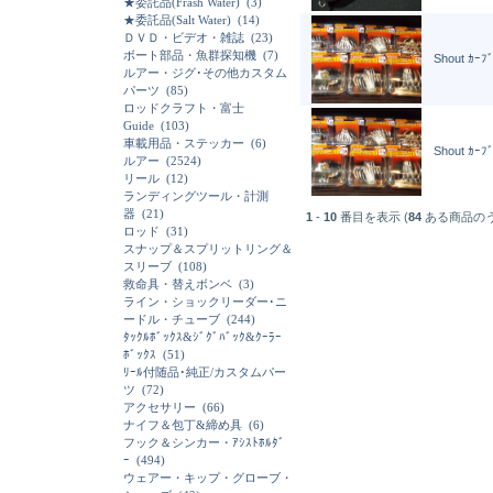
★委託品(Frash Water)
(3)
★委託品(Salt Water)
(14)
ＤＶＤ・ビデオ・雑誌
(23)
ボート部品・魚群探知機
(7)
Shout ｶｰ
ルアー・ジグ･その他カスタム
パーツ
(85)
ロッドクラフト・富士
Guide
(103)
車載用品・ステッカー
(6)
Shout ｶｰ
ルアー
(2524)
リール
(12)
ランディングツール・計測
器
(21)
1
-
10
番目を表示 (
84
ある商品の
ロッド
(31)
スナップ＆スプリットリング＆
スリーブ
(108)
救命具・替えボンベ
(3)
ライン・ショックリーダー･ニ
ードル・チューブ
(244)
ﾀｯｸﾙﾎﾞｯｸｽ&ｼﾞｸﾞﾊﾞｯｸ&ｸｰﾗｰ
ﾎﾞｯｸｽ
(51)
ﾘｰﾙ付随品･純正/カスタムパー
ツ
(72)
アクセサリー
(66)
ナイフ＆包丁&締め具
(6)
フック＆シンカー・ｱｼｽﾄﾎﾙﾀﾞ
ｰ
(494)
ウェアー・キップ・グローブ・