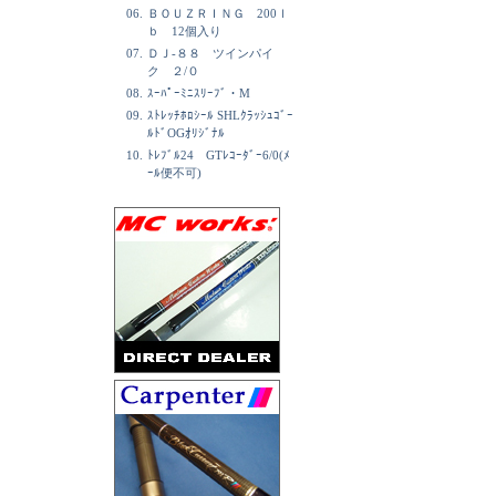
06.
ＢＯＵＺＲＩＮＧ 200ｌ
ｂ 12個入り
07.
ＤＪ-８８ ツインパイ
ク ２/０
08.
ｽｰﾊﾟｰﾐﾆｽﾘｰﾌﾞ・M
09.
ｽﾄﾚｯﾁﾎﾛｼｰﾙ SHLｸﾗｯｼｭｺﾞｰ
ﾙﾄﾞOGｵﾘｼﾞﾅﾙ
10.
ﾄﾚﾌﾞﾙ24 GTﾚｺｰﾀﾞｰ6/0(ﾒ
ｰﾙ便不可)