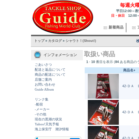
毎週火
平日12:00～夜
日・休日
12:00
新着商品
トップ
»
カタログ
»
シャウト！(Shout!)
取扱い商品
インフォメーション
1
-
10
番目を表示 (
84
ある商品の
ごあいさつ
配送と返品について
商品名+
商品の配送について
店舗ご案内
お問い合わせ
42-ＤＡ Ｄ
Guide Album
リンク集
-船宿
-メーカー
42-ＤＡ Ｄ
-その他
現在の黒潮の状況
Yahoo!天気予報
海上保安庁 潮汐情報
42-ＤＡ Ｄ