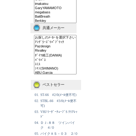
共通メーカー
ベストセラー
01.
ST-66 #2/0(ﾒｰﾙ便不可)
02.
STBL-66 #3/0(ﾒｰﾙ便不
可)
03.
VHJ ﾘｰﾀﾞｰﾁｭｰﾌﾞS ｸﾘｱﾚｯ
ﾄﾞ
04.
ＤＪ-８８ ツインパイ
ク ４/０
05.
パイクＡＳ－０３ ２/０