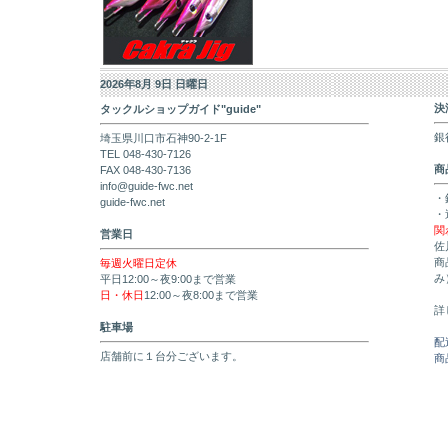
2026年8月 9日 日曜日
決
タックルショップガイド"guide"
銀
埼玉県川口市石神90-2-1F
TEL 048-430-7126
商
FAX 048-430-7136
info@guide-fwc.net
・
guide-fwc.net
・
関
営業日
佐
商
毎週火曜日定休
み
平日12:00～夜9:00まで営業
日・休日
12:00～夜8:00まで営業
詳
駐車場
配
店舗前に１台分ございます。
商