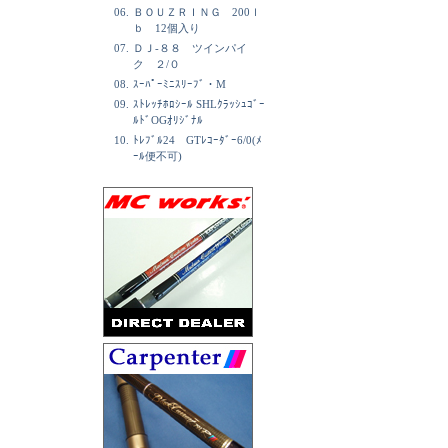
06.
ＢＯＵＺＲＩＮＧ 200ｌ
ｂ 12個入り
07.
ＤＪ-８８ ツインパイ
ク ２/０
08.
ｽｰﾊﾟｰﾐﾆｽﾘｰﾌﾞ・M
09.
ｽﾄﾚｯﾁﾎﾛｼｰﾙ SHLｸﾗｯｼｭｺﾞｰ
ﾙﾄﾞOGｵﾘｼﾞﾅﾙ
10.
ﾄﾚﾌﾞﾙ24 GTﾚｺｰﾀﾞｰ6/0(ﾒ
ｰﾙ便不可)