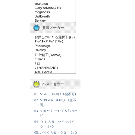
共通メーカー
ベストセラー
01.
ST-66 #2/0(ﾒｰﾙ便不可)
02.
STBL-66 #3/0(ﾒｰﾙ便不
可)
03.
VHJ ﾘｰﾀﾞｰﾁｭｰﾌﾞS ｸﾘｱﾚｯ
ﾄﾞ
04.
ＤＪ-８８ ツインパイ
ク ４/０
05.
パイクＡＳ－０３ ２/０