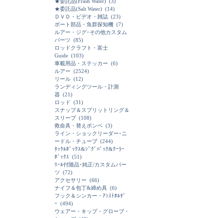
★委託品(Frash Water)
(3)
★委託品(Salt Water)
(14)
ＤＶＤ・ビデオ・雑誌
(23)
ボート部品・魚群探知機
(7)
ルアー・ジグ･その他カスタム
パーツ
(85)
ロッドクラフト・富士
Guide
(103)
車載用品・ステッカー
(6)
ルアー
(2524)
リール
(12)
ランディングツール・計測
器
(21)
ロッド
(31)
スナップ＆スプリットリング＆
スリーブ
(108)
救命具・替えボンベ
(3)
ライン・ショックリーダー･ニ
ードル・チューブ
(244)
ﾀｯｸﾙﾎﾞｯｸｽ&ｼﾞｸﾞﾊﾞｯｸ&ｸｰﾗｰ
ﾎﾞｯｸｽ
(51)
ﾘｰﾙ付随品･純正/カスタムパー
ツ
(72)
アクセサリー
(66)
ナイフ＆包丁&締め具
(6)
フック＆シンカー・ｱｼｽﾄﾎﾙﾀﾞ
ｰ
(494)
ウェアー・キップ・グローブ・