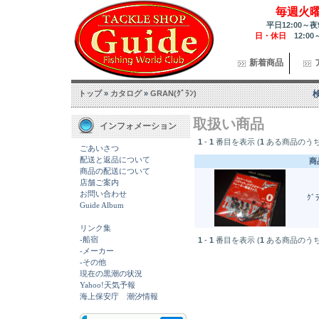
毎週火
平日12:00～夜
日・休日
12:00
新着商品
トップ
»
カタログ
»
GRAN(ｸﾞﾗﾝ)
取扱い商品
インフォメーション
1
-
1
番目を表示 (
1
ある商品のうち
ごあいさつ
配送と返品について
商
商品の配送について
店舗ご案内
お問い合わせ
ｸﾞ
Guide Album
リンク集
-船宿
1
-
1
番目を表示 (
1
ある商品のうち
-メーカー
-その他
現在の黒潮の状況
Yahoo!天気予報
海上保安庁 潮汐情報