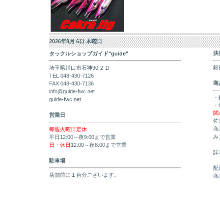
2026年8月 6日 木曜日
決
タックルショップガイド"guide"
銀
埼玉県川口市石神90-2-1F
TEL 048-430-7126
商
FAX 048-430-7136
info@guide-fwc.net
・
guide-fwc.net
・
関
営業日
佐
商
毎週火曜日定休
み
平日12:00～夜9:00まで営業
日・休日
12:00～夜8:00まで営業
詳
駐車場
配
店舗前に１台分ございます。
商