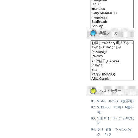
共通メーカー
ベストセラー
01.
ST-66 #2/0(ﾒｰﾙ便不可)
02.
STBL-66 #3/0(ﾒｰﾙ便不
可)
03.
VHJ ﾘｰﾀﾞｰﾁｭｰﾌﾞS ｸﾘｱﾚｯ
ﾄﾞ
04.
ＤＪ-８８ ツインパイ
ク ４/０