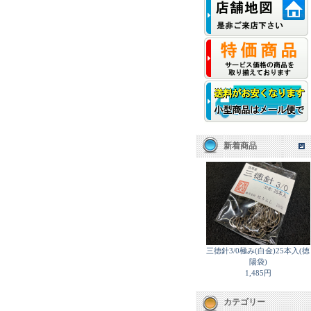
新着商品
三徳針3/0極み(白金)25本入(徳
陽袋)
1,485円
カテゴリー