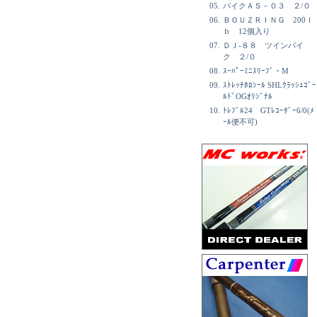
05.
パイクＡＳ－０３ ２/０
06.
ＢＯＵＺＲＩＮＧ 200ｌ
ｂ 12個入り
07.
ＤＪ-８８ ツインパイ
ク ２/０
08.
ｽｰﾊﾟｰﾐﾆｽﾘｰﾌﾞ・M
09.
ｽﾄﾚｯﾁﾎﾛｼｰﾙ SHLｸﾗｯｼｭｺﾞｰ
ﾙﾄﾞOGｵﾘｼﾞﾅﾙ
10.
ﾄﾚﾌﾞﾙ24 GTﾚｺｰﾀﾞｰ6/0(ﾒ
ｰﾙ便不可)