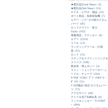
★委託品(Frash Water)
(3)
★委託品(Salt Water)
(14)
ＤＶＤ・ビデオ・雑誌
(23)
ボート部品・魚群探知機
(7)
ルアー・ジグ･その他カスタム
パーツ
(85)
ロッドクラフト・富士
Guide
(103)
車載用品・ステッカー
(6)
ルアー
(2524)
リール
(12)
ランディングツール・計測
器
(21)
ロッド
(31)
スナップ＆スプリットリング＆
スリーブ
(108)
救命具・替えボンベ
(3)
ライン・ショックリーダー･ニ
ードル・チューブ
(244)
ﾀｯｸﾙﾎﾞｯｸｽ&ｼﾞｸﾞﾊﾞｯｸ&ｸｰﾗｰ
ﾎﾞｯｸｽ
(51)
ﾘｰﾙ付随品･純正/カスタムパー
ツ
(72)
アクセサリー
(66)
ナイフ＆包丁&締め具
(6)
フック＆シンカー・ｱｼｽﾄﾎﾙﾀﾞ
ｰ
(494)