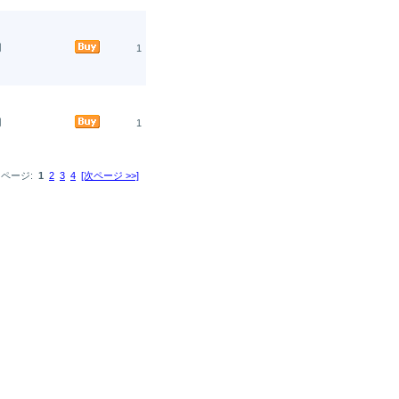
円
1
円
1
ページ:
1
2
3
4
[次ページ >>]