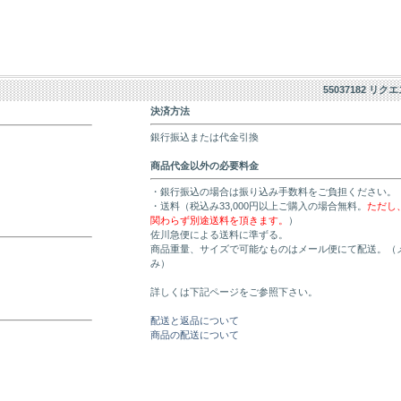
55037182 リク
決済方法
銀行振込または代金引換
商品代金以外の必要料金
・銀行振込の場合は振り込み手数料をご負担ください。
・送料（税込み33,000円以上ご購入の場合無料。
ただし
関わらず別途送料を頂きます。
）
佐川急便による送料に準ずる。
商品重量、サイズで可能なものはメール便にて配送。（
み）
詳しくは下記ページをご参照下さい。
配送と返品について
商品の配送について