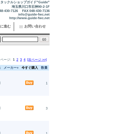
タックルショップガイド”Guide”
埼玉県川口市石神90-2-1F
48-430-7126 FAX 048-430-7136
info@guide-fwc.net
http://www.guide-fwc.net
に進む
お問い合わせ
ページ:
1
2
3
4
[次ページ >>]
格
メーカー+
今すぐ購入
数量
円
1
円
3
円
1