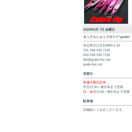
2026年8月 7日 金曜日
タックルショップガイド"guide"
埼玉県川口市石神90-2-1F
TEL 048-430-7126
FAX 048-430-7136
info@guide-fwc.net
guide-fwc.net
営業日
毎週火曜日定休
平日12:00～夜9:00まで営業
日・休日
12:00～夜8:00まで営業
駐車場
店舗前に１台分ございます。