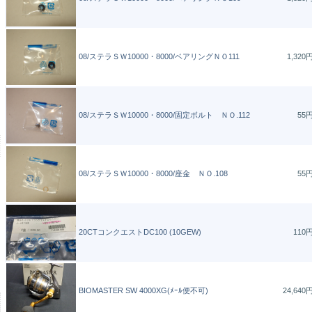
08/ステラＳＷ10000・8000/ベアリングＮＯ111
1,320
08/ステラＳＷ10000・8000/固定ボルト ＮＯ.112
55
08/ステラＳＷ10000・8000/座金 ＮＯ.108
55
20CTコンクエストDC100 (10GEW)
110
BIOMASTER SW 4000XG(ﾒｰﾙ便不可)
24,640