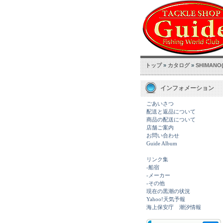
トップ
»
カタログ
»
SHIMANO(
インフォメーション
ごあいさつ
配送と返品について
商品の配送について
店舗ご案内
お問い合わせ
Guide Album
リンク集
-船宿
-メーカー
-その他
現在の黒潮の状況
Yahoo!天気予報
海上保安庁 潮汐情報