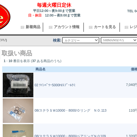
毎週火曜日定休
平日12:00～夜9:00まで営業
TEL 0
日・休日
12:00～夜8:00まで営業
新着商品
アカウント情報
カートを見る
レジ
ｼﾏﾉ)
検索:
取扱い商品
1
-
10
番目を表示 (
37
ある商品のうち)
商品名
価
7,040
02 ﾂｲﾝﾊﾟﾜｰ5000H/ｽﾌﾟｰﾙｸﾐ
08/ステラＳＷ10000・8000/Ｏリング ＮＯ.113
110
08/ステラＳＷ10000・8000/ベアリングＮＯ109
1,320