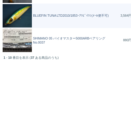
BLUEFIN TUNA LTD2010/1853･ｱﾜﾋﾞｲﾜｼ(ﾒｰﾙ便不可)
3,564
SHIMANO 05 バイオマスター5000ARBベアリング
880
No.0037
1
-
10
番目を表示 (
37
ある商品のうち)