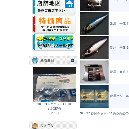
別注・平政 190
別注・平政 190
新着商品
夢屋 ＲＥＥ
夢屋ハンドルノ
20CTコンクエストDC100
(10GEW)
110円
31
-
37
番目を表示 (
37
ある商品の
カテゴリー