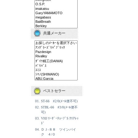
共通メーカー
ベストセラー
01.
ST-66 #2/0(ﾒｰﾙ便不可)
02.
STBL-66 #3/0(ﾒｰﾙ便不
可)
03.
VHJ ﾘｰﾀﾞｰﾁｭｰﾌﾞS ｸﾘｱﾚｯ
ﾄﾞ
04.
ＤＪ-８８ ツインパイ
ク ４/０