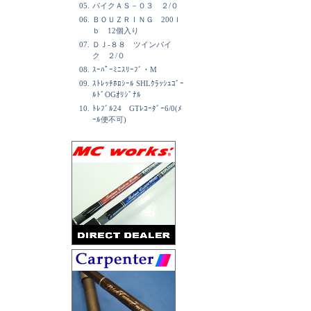
05.
パイクＡＳ－０３ ２/０
06.
ＢＯＵＺＲＩＮＧ 200ｌ
ｂ 12個入り
07.
ＤＪ-８８ ツインパイ
ク ２/０
08.
ｽｰﾊﾟｰﾐﾆｽﾘｰﾌﾞ・M
09.
ｽﾄﾚｯﾁﾎﾛｼｰﾙ SHLｸﾗｯｼｭｺﾞｰ
ﾙﾄﾞOGｵﾘｼﾞﾅﾙ
10.
ﾄﾚﾌﾞﾙ24 GTﾚｺｰﾀﾞｰ6/0(ﾒ
ｰﾙ便不可)