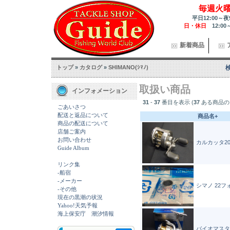
毎週火
平日12:00～夜
日・休日
12:00
新着商品
トップ
»
カタログ
»
SHIMANO(ｼﾏﾉ)
取扱い商品
インフォメーション
31
-
37
番目を表示 (
37
ある商品の
ごあいさつ
配送と返品について
商品名+
商品の配送について
店舗ご案内
お問い合わせ
カルカッタ20
Guide Album
リンク集
-船宿
-メーカー
シマノ 22フ
-その他
現在の黒潮の状況
Yahoo!天気予報
海上保安庁 潮汐情報
バイオマスター