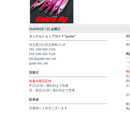
2026年8月 7日 金曜日
決
タックルショップガイド"guide"
銀
埼玉県川口市石神90-2-1F
TEL 048-430-7126
商
FAX 048-430-7136
info@guide-fwc.net
・
guide-fwc.net
・
関
営業日
佐
商
毎週火曜日定休
み
平日12:00～夜9:00まで営業
日・休日
12:00～夜8:00まで営業
詳
駐車場
配
店舗前に１台分ございます。
商