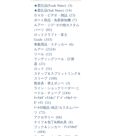
★委託品(Frash Water)
(3)
★委託品(Salt Water)
(14)
ＤＶＤ・ビデオ・雑誌
(23)
ボート部品・魚群探知機
(7)
ルアー・ジグ･その他カスタム
パーツ
(85)
ロッドクラフト・富士
Guide
(103)
車載用品・ステッカー
(6)
ルアー
(2524)
リール
(12)
ランディングツール・計測
器
(21)
ロッド
(31)
スナップ＆スプリットリング＆
スリーブ
(108)
救命具・替えボンベ
(3)
ライン・ショックリーダー･ニ
ードル・チューブ
(244)
ﾀｯｸﾙﾎﾞｯｸｽ&ｼﾞｸﾞﾊﾞｯｸ&ｸｰﾗｰ
ﾎﾞｯｸｽ
(51)
ﾘｰﾙ付随品･純正/カスタムパー
ツ
(72)
アクセサリー
(66)
ナイフ＆包丁&締め具
(6)
フック＆シンカー・ｱｼｽﾄﾎﾙﾀﾞ
ｰ
(494)