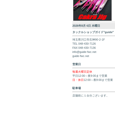
2026年8月 6日 木曜日
タックルショップガイド"guide"
埼玉県川口市石神90-2-1F
TEL 048-430-7126
FAX 048-430-7136
info@guide-fwc.net
guide-fwc.net
営業日
毎週火曜日定休
平日12:00～夜9:00まで営業
日・休日
12:00～夜8:00まで営業
駐車場
店舗前に１台分ございます。