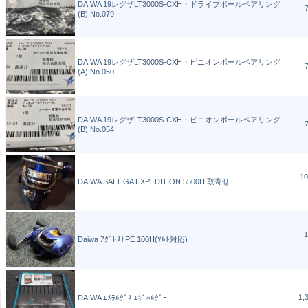
DAIWA 19レグザLT3000S-CXH・ドライブボールベアリング
(B) No.079
DAIWA 19レグザLT3000S-CXH・ピニオンボールベアリング
(A) No.050
DAIWA 19レグザLT3000S-CXH・ピニオンボールベアリング
(B) No.054
10
DAIWA SALTIGA EXPEDITION 5500H 取寄せ
1
Daiwa ｱｸﾞﾚｽﾄPE 100H(ｿﾙﾄ対応)
1,
DAIWA ｴﾒﾗﾙﾀﾞｽ ｴｷﾞﾎﾙﾀﾞｰ