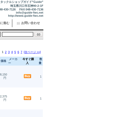
タックルショップガイド”Guide”
埼玉県川口市石神90-2-1F
48-430-7126 FAX 048-430-7136
info@guide-fwc.net
http://www.guide-fwc.net
に進む
お問い合わせ
:
1
2
3
4
5
6
7
[次ページ >>]
メーカ
今すぐ購
数
価格
ー
入
量
8,150
1
円
2,375
1
円