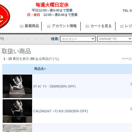
毎週火曜日定休
平日12:00～夜9:00まで営業
TEL 0
日・休日
12:00～夜8:00まで営業
新着商品
アカウント情報
カートを見る
レジ
ｲﾜ)
検索:
取扱い商品
1
-
10
番目を表示 (
65
ある商品のうち)
ページ
商品名+
1
07 ﾙﾋﾞｱｽ・2500R(50% OFF)
1
CALDIA(ｶﾙﾃﾞｨｱ) KIX 2500(50% OFF)