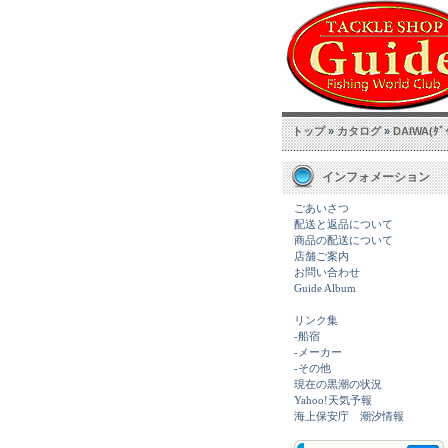
トップ
»
カタログ
»
DAIWA(ﾀﾞ
インフォメーション
ごあいさつ
配送と返品について
商品の配送について
店舗ご案内
お問い合わせ
Guide Album
リンク集
-船宿
-メーカー
-その他
現在の黒潮の状況
Yahoo!天気予報
海上保安庁 潮汐情報