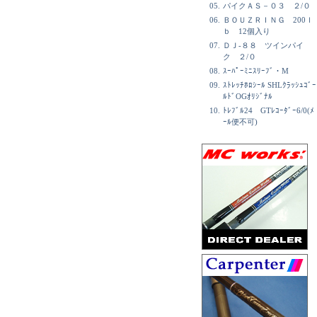
05.
パイクＡＳ－０３ ２/０
06.
ＢＯＵＺＲＩＮＧ 200ｌ
ｂ 12個入り
07.
ＤＪ-８８ ツインパイ
ク ２/０
08.
ｽｰﾊﾟｰﾐﾆｽﾘｰﾌﾞ・M
09.
ｽﾄﾚｯﾁﾎﾛｼｰﾙ SHLｸﾗｯｼｭｺﾞｰ
ﾙﾄﾞOGｵﾘｼﾞﾅﾙ
10.
ﾄﾚﾌﾞﾙ24 GTﾚｺｰﾀﾞｰ6/0(ﾒ
ｰﾙ便不可)