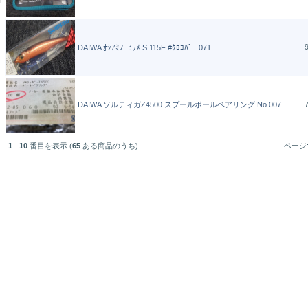
DAIWA ｵｼｱﾐﾉｰﾋﾗﾒ S 115F #ｸﾛｺﾊﾟｰ 071
DAIWA ソルティガZ4500 スプールボールベアリング No.007
1
-
10
番目を表示 (
65
ある商品のうち)
ページ