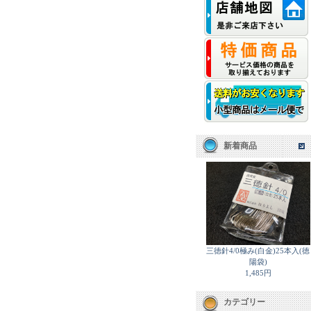
新着商品
三徳針4/0極み(白金)25本入(徳
陽袋)
1,485円
カテゴリー