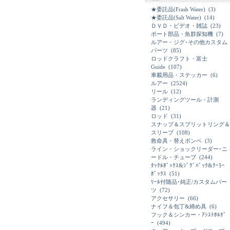
★委託品(Frash Water)
(3)
★委託品(Salt Water)
(14)
ＤＶＤ・ビデオ・雑誌
(23)
ボート部品・魚群探知機
(7)
ルアー・ジグ･その他カスタム
パーツ
(85)
ロッドクラフト・富士
Guide
(107)
車載用品・ステッカー
(6)
ルアー
(2524)
リール
(12)
ランディングツール・計測
器
(21)
ロッド
(31)
スナップ＆スプリットリング＆
スリーブ
(108)
救命具・替えボンベ
(3)
ライン・ショックリーダー･ニ
ードル・チューブ
(244)
ﾀｯｸﾙﾎﾞｯｸｽ&ｼﾞｸﾞﾊﾞｯｸ&ｸｰﾗｰ
ﾎﾞｯｸｽ
(51)
ﾘｰﾙ付随品･純正/カスタムパー
ツ
(72)
アクセサリー
(66)
ナイフ＆包丁&締め具
(6)
フック＆シンカー・ｱｼｽﾄﾎﾙﾀﾞ
ｰ
(494)