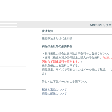
54981329 リク
決済方法
銀行振込または代金引換
商品代金以外の必要料金
・銀行振込の場合は振り込み手数料をご負担ください。
・送料（税込み33,000円以上ご購入の場合無料。
ただし
関わらず別途送料を頂きます。
）
佐川急便による送料に準ずる。
商品重量、サイズで可能なものはメール便にて配送。（
み）
詳しくは下記ページをご参照下さい。
配送と返品について
商品の配送について