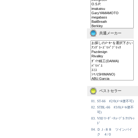
共通メーカー
ベストセラー
01.
ST-66 #2/0(ﾒｰﾙ便不可)
02.
STBL-66 #3/0(ﾒｰﾙ便不
可)
03.
VHJ ﾘｰﾀﾞｰﾁｭｰﾌﾞS ｸﾘｱﾚｯ
ﾄﾞ
04.
ＤＪ-８８ ツインパイ
ク ４/０