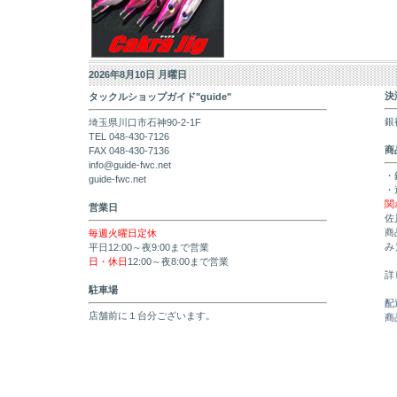
2026年8月10日 月曜日
決
タックルショップガイド"guide"
銀
埼玉県川口市石神90-2-1F
TEL 048-430-7126
商
FAX 048-430-7136
info@guide-fwc.net
・
guide-fwc.net
・
関
営業日
佐
商
毎週火曜日定休
み
平日12:00～夜9:00まで営業
日・休日
12:00～夜8:00まで営業
詳
駐車場
配
店舗前に１台分ございます。
商