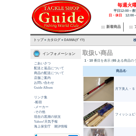
毎週火
平日12:00～夜
日・休日
12:00
新着商品
トップ
»
カタログ
»
DAIWA(ﾀﾞｲﾜ)
取扱い商品
インフォメーション
1
-
10
番目を表示 (
65
ある商品の
ごあいさつ
配送と返品について
商品名-
商品の配送について
店舗ご案内
お問い合わせ
Guide Album
月下美人・ＳＴ
リンク集
-船宿
-メーカー
-その他
フィッシュピ
現在の黒潮の状況
Yahoo!天気予報
海上保安庁 潮汐情報