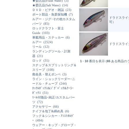
★委託品(Frash Water)
(3)
★委託品(Salt Water)
(14)
ＤＶＤ・ビデオ・雑誌
(23)
ボート部品・魚群探知機
(7)
ドラドスライ
ルアー・ジグ･その他カスタム
可）
パーツ
(85)
ロッドクラフト・富士
Guide
(103)
車載用品・ステッカー
(6)
ルアー
(2524)
ドラドスライ
リール
(12)
ランディングツール・計測
器
(21)
ロッド
(31)
1
-
10
番目を表示 (
65
ある商品の
スナップ＆スプリットリング＆
スリーブ
(108)
救命具・替えボンベ
(3)
ライン・ショックリーダー･ニ
ードル・チューブ
(244)
ﾀｯｸﾙﾎﾞｯｸｽ&ｼﾞｸﾞﾊﾞｯｸ&ｸｰﾗｰ
ﾎﾞｯｸｽ
(51)
ﾘｰﾙ付随品･純正/カスタムパー
ツ
(72)
アクセサリー
(66)
ナイフ＆包丁&締め具
(6)
フック＆シンカー・ｱｼｽﾄﾎﾙﾀﾞ
ｰ
(494)
ウェアー・キップ・グローブ・