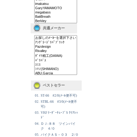
共通メーカー
ベストセラー
01.
ST-66 #2/0(ﾒｰﾙ便不可)
02.
STBL-66 #3/0(ﾒｰﾙ便不
可)
03.
VHJ ﾘｰﾀﾞｰﾁｭｰﾌﾞS ｸﾘｱﾚｯ
ﾄﾞ
04.
ＤＪ-８８ ツインパイ
ク ４/０
05.
パイクＡＳ－０３ ２/０