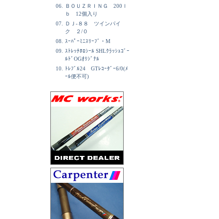
06.
ＢＯＵＺＲＩＮＧ 200ｌ
ｂ 12個入り
07.
ＤＪ-８８ ツインパイ
ク ２/０
08.
ｽｰﾊﾟｰﾐﾆｽﾘｰﾌﾞ・M
09.
ｽﾄﾚｯﾁﾎﾛｼｰﾙ SHLｸﾗｯｼｭｺﾞｰ
ﾙﾄﾞOGｵﾘｼﾞﾅﾙ
10.
ﾄﾚﾌﾞﾙ24 GTﾚｺｰﾀﾞｰ6/0(ﾒ
ｰﾙ便不可)