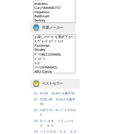
共通メーカー
ベストセラー
01.
ST-66 #2/0(ﾒｰﾙ便不可)
02.
STBL-66 #3/0(ﾒｰﾙ便不
可)
03.
VHJ ﾘｰﾀﾞｰﾁｭｰﾌﾞS ｸﾘｱﾚｯ
ﾄﾞ
04.
ＤＪ-８８ ツインパイ
ク ４/０
05.
パイクＡＳ－０３ ２/０