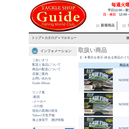
毎週火
平日12:00～夜
日・休日
12:00
新着商品
トップ
»
カタログ
»
マルキュー
取扱い商品
インフォメーション
1
-
4
番目を表示 (
4
ある商品のうち
ごあいさつ
配送と返品について
商品名
商品の配送について
店舗ご案内
お問い合わせ
NORIES
Guide Album
リンク集
-船宿
-メーカー
NORIES
-その他
現在の黒潮の状況
Yahoo!天気予報
海上保安庁 潮汐情報
NORIES