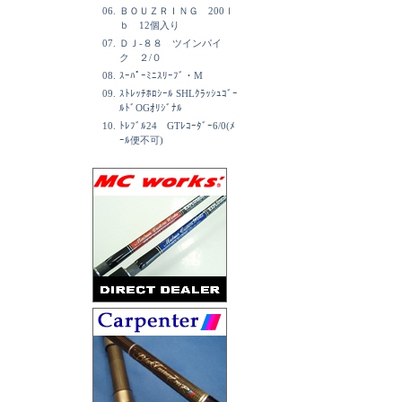
06.
ＢＯＵＺＲＩＮＧ 200ｌ
ｂ 12個入り
07.
ＤＪ-８８ ツインパイ
ク ２/０
08.
ｽｰﾊﾟｰﾐﾆｽﾘｰﾌﾞ・M
09.
ｽﾄﾚｯﾁﾎﾛｼｰﾙ SHLｸﾗｯｼｭｺﾞｰ
ﾙﾄﾞOGｵﾘｼﾞﾅﾙ
10.
ﾄﾚﾌﾞﾙ24 GTﾚｺｰﾀﾞｰ6/0(ﾒ
ｰﾙ便不可)