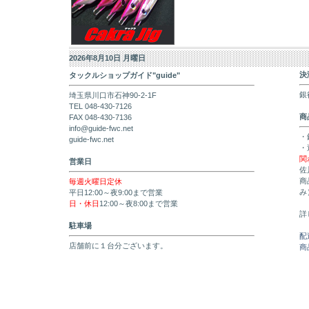
2026年8月10日 月曜日
決
タックルショップガイド"guide"
銀
埼玉県川口市石神90-2-1F
TEL 048-430-7126
商
FAX 048-430-7136
info@guide-fwc.net
・
guide-fwc.net
・
関
営業日
佐
商
毎週火曜日定休
み
平日12:00～夜9:00まで営業
日・休日
12:00～夜8:00まで営業
詳
駐車場
配
店舗前に１台分ございます。
商