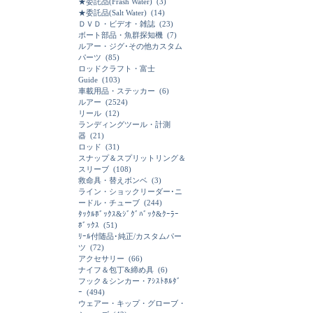
★委託品(Frash Water)
(3)
★委託品(Salt Water)
(14)
ＤＶＤ・ビデオ・雑誌
(23)
ボート部品・魚群探知機
(7)
ルアー・ジグ･その他カスタム
パーツ
(85)
ロッドクラフト・富士
Guide
(103)
車載用品・ステッカー
(6)
ルアー
(2524)
リール
(12)
ランディングツール・計測
器
(21)
ロッド
(31)
スナップ＆スプリットリング＆
スリーブ
(108)
救命具・替えボンベ
(3)
ライン・ショックリーダー･ニ
ードル・チューブ
(244)
ﾀｯｸﾙﾎﾞｯｸｽ&ｼﾞｸﾞﾊﾞｯｸ&ｸｰﾗｰ
ﾎﾞｯｸｽ
(51)
ﾘｰﾙ付随品･純正/カスタムパー
ツ
(72)
アクセサリー
(66)
ナイフ＆包丁&締め具
(6)
フック＆シンカー・ｱｼｽﾄﾎﾙﾀﾞ
ｰ
(494)
ウェアー・キップ・グローブ・