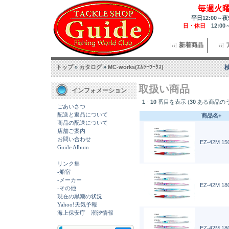
毎週火
平日12:00～夜
日・休日
12:00
新着商品
トップ
»
カタログ
»
MC-works(ｴﾑｼｰﾜｰｸｽ)
取扱い商品
インフォメーション
1
-
10
番目を表示 (
30
ある商品の
ごあいさつ
配送と返品について
商品名+
商品の配送について
店舗ご案内
お問い合わせ
EZ-42M 15
Guide Album
リンク集
-船宿
-メーカー
EZ-42M 18
-その他
現在の黒潮の状況
Yahoo!天気予報
海上保安庁 潮汐情報
EZ-42M 180