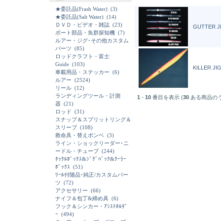
★委託品(Frash Water)
(3)
★委託品(Salt Water)
(14)
ＤＶＤ・ビデオ・雑誌
(23)
GUTTER JI
ボート部品・魚群探知機
(7)
ルアー・ジグ･その他カスタム
パーツ
(85)
ロッドクラフト・富士
Guide
(103)
KILLER JI
車載用品・ステッカー
(6)
ルアー
(2524)
リール
(12)
ランディングツール・計測
1
-
10
番目を表示 (
30
ある商品の
器
(21)
ロッド
(31)
スナップ＆スプリットリング＆
スリーブ
(108)
救命具・替えボンベ
(3)
ライン・ショックリーダー･ニ
ードル・チューブ
(244)
ﾀｯｸﾙﾎﾞｯｸｽ&ｼﾞｸﾞﾊﾞｯｸ&ｸｰﾗｰ
ﾎﾞｯｸｽ
(51)
ﾘｰﾙ付随品･純正/カスタムパー
ツ
(72)
アクセサリー
(66)
ナイフ＆包丁&締め具
(6)
フック＆シンカー・ｱｼｽﾄﾎﾙﾀﾞ
ｰ
(494)