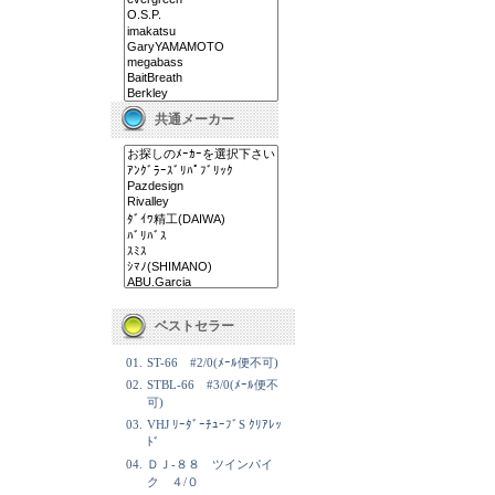
共通メーカー
ベストセラー
01.
ST-66 #2/0(ﾒｰﾙ便不可)
02.
STBL-66 #3/0(ﾒｰﾙ便不
可)
03.
VHJ ﾘｰﾀﾞｰﾁｭｰﾌﾞS ｸﾘｱﾚｯ
ﾄﾞ
04.
ＤＪ-８８ ツインパイ
ク ４/０