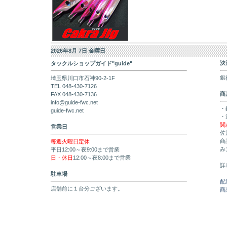
2026年8月 7日 金曜日
決
タックルショップガイド"guide"
銀
埼玉県川口市石神90-2-1F
TEL 048-430-7126
商
FAX 048-430-7136
info@guide-fwc.net
・
guide-fwc.net
・
関
営業日
佐
商
毎週火曜日定休
み
平日12:00～夜9:00まで営業
日・休日
12:00～夜8:00まで営業
詳
駐車場
配
店舗前に１台分ございます。
商