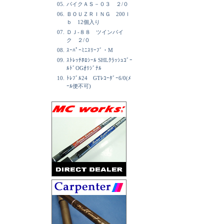
05.
パイクＡＳ－０３ ２/０
06.
ＢＯＵＺＲＩＮＧ 200ｌ
ｂ 12個入り
07.
ＤＪ-８８ ツインパイ
ク ２/０
08.
ｽｰﾊﾟｰﾐﾆｽﾘｰﾌﾞ・M
09.
ｽﾄﾚｯﾁﾎﾛｼｰﾙ SHLｸﾗｯｼｭｺﾞｰ
ﾙﾄﾞOGｵﾘｼﾞﾅﾙ
10.
ﾄﾚﾌﾞﾙ24 GTﾚｺｰﾀﾞｰ6/0(ﾒ
ｰﾙ便不可)