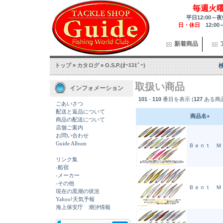
毎週火
平日12:00～夜
日・休日
12:00
新着商品
トップ
»
カタログ
»
O.S.P.(ｵｰｴｽﾋﾟｰ)
取扱い商品
インフォメーション
101
-
110
番目を表示 (
127
ある商
ごあいさつ
配送と返品について
商品名+
商品の配送について
店舗ご案内
お問い合わせ
Guide Album
Ｂｅｎｔ Ｍｉｎ
リンク集
-船宿
-メーカー
-その他
Ｂｅｎｔ Ｍｉ
現在の黒潮の状況
Yahoo!天気予報
海上保安庁 潮汐情報