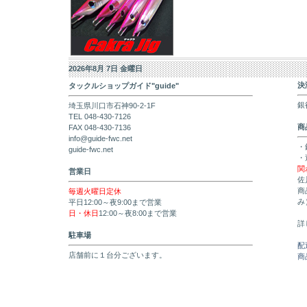
2026年8月 7日 金曜日
決
タックルショップガイド"guide"
銀
埼玉県川口市石神90-2-1F
TEL 048-430-7126
商
FAX 048-430-7136
info@guide-fwc.net
・
guide-fwc.net
・
関
営業日
佐
商
毎週火曜日定休
み
平日12:00～夜9:00まで営業
日・休日
12:00～夜8:00まで営業
詳
駐車場
配
店舗前に１台分ございます。
商