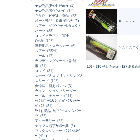
★委託品(Frash Water)
(3)
★委託品(Salt Water)
(14)
ＤＶＤ・ビデオ・雑誌
(23)
ボート部品・魚群探知機
(7)
Ｐｏｗｅｒ 
ルアー・ジグ･その他カスタム
パーツ
(85)
ロッドクラフト・富士
Guide
(103)
車載用品・ステッカー
(6)
ＹＡＭＡＴＯ
ルアー
(2524)
リール
(12)
ランディングツール・計測
器
(21)
101
-
110
番目を表示 (
127
ある商
ロッド
(31)
スナップ＆スプリットリング＆
スリーブ
(108)
救命具・替えボンベ
(3)
ライン・ショックリーダー･ニ
ードル・チューブ
(244)
ﾀｯｸﾙﾎﾞｯｸｽ&ｼﾞｸﾞﾊﾞｯｸ&ｸｰﾗｰ
ﾎﾞｯｸｽ
(51)
ﾘｰﾙ付随品･純正/カスタムパー
ツ
(72)
アクセサリー
(66)
ナイフ＆包丁&締め具
(6)
フック＆シンカー・ｱｼｽﾄﾎﾙﾀﾞ
ｰ
(494)