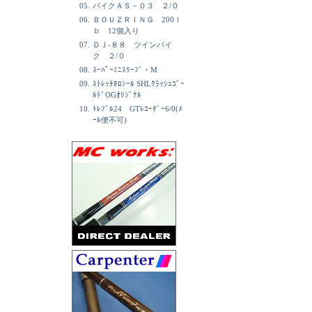
05.
パイクＡＳ－０３ ２/０
06.
ＢＯＵＺＲＩＮＧ 200ｌ
ｂ 12個入り
07.
ＤＪ-８８ ツインパイ
ク ２/０
08.
ｽｰﾊﾟｰﾐﾆｽﾘｰﾌﾞ・M
09.
ｽﾄﾚｯﾁﾎﾛｼｰﾙ SHLｸﾗｯｼｭｺﾞｰ
ﾙﾄﾞOGｵﾘｼﾞﾅﾙ
10.
ﾄﾚﾌﾞﾙ24 GTﾚｺｰﾀﾞｰ6/0(ﾒ
ｰﾙ便不可)