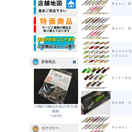
Ｂｅｎｔ Ｍｉｎ
Ｂｅｎｔ Ｍｉｎ
Ｂｕｚｚｎ’
ンフィシュ
新着商品
ＤＩＹＩＮＧ
ＤＵＮＫ ４
三徳針3/0極み(白金)25本入(徳
陽袋)
1,485円
Ｐｏｗｅｒ 
カテゴリー