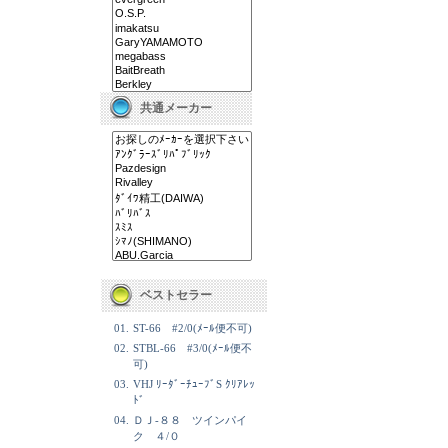
共通メーカー
ベストセラー
01.
ST-66 #2/0(ﾒｰﾙ便不可)
02.
STBL-66 #3/0(ﾒｰﾙ便不
可)
03.
VHJ ﾘｰﾀﾞｰﾁｭｰﾌﾞS ｸﾘｱﾚｯ
ﾄﾞ
04.
ＤＪ-８８ ツインパイ
ク ４/０